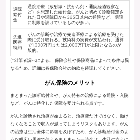
通院治療（放射線・抗がん剤・通院経過観察な
通院
ど）を想定した給付金。がんと初めて診断確定さ
給付
れた日や退院日から365日以内の通院など、期限
金
に制限を設けているものが多い。
がんの診断や治療で先進医療による治療を受けた
先進
際に受け取れる。技術料の実費が支払われ、通算
医療
で1,000万円または2,000万円が上限となるのが一
特約
般的。
(*2)筆者調べによる。 保険会社や保険商品によって条件は異
なるため、詳細は各保険会社の約款を確認してください。
がん保険のメリット
まとまった診断給付金や、がん特有の治療による通院・入院
など、がんに特化した保障を受けられる点です。
がんと診断され治療が始まると、治療費だけではなく、働け
なくなることで収入が減ってしまうリスクもあります。がん
の治療は生活全体に影響を及ぼすため、がん診断給付金のよ
うな幅広い用途で使えるまとまった一時金は、生活の支えに