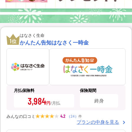
はなさく生命
1
位
かんたん告知はなさく一時金
月払保険料
保険期間
3,984
終身
円
4.2
みんなの口コミ
（
24
）
件
プランの中身を見る