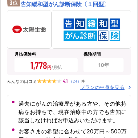
3
位
告知緩和型がん診断保険〔１回型〕
月払保険料
保険期間
1,778
10年
円
4.1
みんなの口コミ
（
24
）
件
プランの中身を見る
過去にがんの治療歴がある方や、その他持
病をお持ちで、現在治療中の方でも告知に
該当しなければお申込みいただけます。
お客さまの希望に合わせて20万円～500万