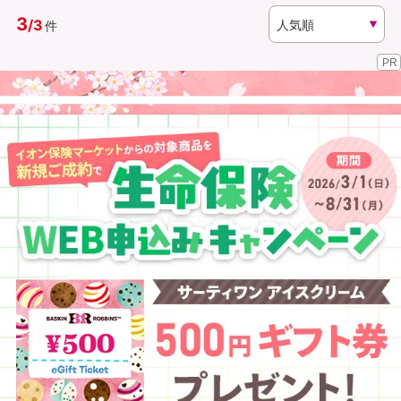
3
/
3
件
資料請求
訪問相談
PR
（無料）
（無料）
イオンカード会員さま専用保険