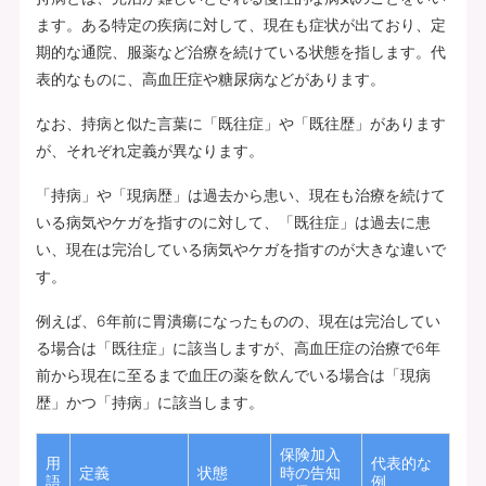
ます。ある特定の疾病に対して、現在も症状が出ており、定
期的な通院、服薬など治療を続けている状態を指します。代
表的なものに、高血圧症や糖尿病などがあります。
なお、持病と似た言葉に「既往症」や「既往歴」があります
が、それぞれ定義が異なります。
「持病」や「現病歴」は過去から患い、現在も治療を続けて
いる病気やケガを指すのに対して、「既往症」は過去に患
い、現在は完治している病気やケガを指すのが大きな違いで
す。
例えば、6年前に胃潰瘍になったものの、現在は完治してい
る場合は「既往症」に該当しますが、高血圧症の治療で6年
前から現在に至るまで血圧の薬を飲んでいる場合は「現病
歴」かつ「持病」に該当します。
保険加入
用
代表的な
定義
状態
時の告知
語
例