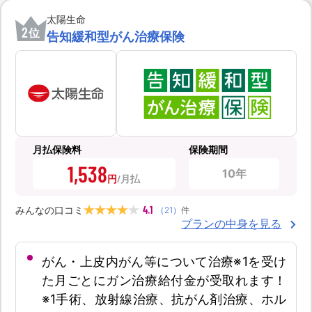
太陽生命
2
位
告知緩和型がん治療保険
月払保険料
保険期間
1,538
10年
円
4.1
みんなの口コミ
（
21
）
件
プランの中身を見る
がん・上皮内がん等について治療※1を受け
た月ごとにガン治療給付金が受取れます！
※1手術、放射線治療、抗がん剤治療、ホル