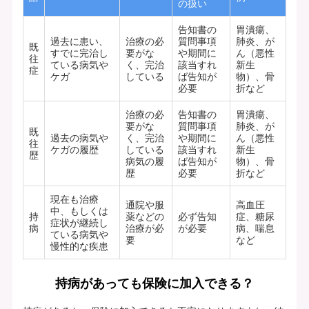
の扱い
告知書の
胃潰瘍、
過去に患い、
治療の必
質問事項
肺炎、が
既
すでに完治し
要がな
や期間に
ん（悪性
往
ている病気や
く、完治
該当すれ
新生
症
ケガ
している
ば告知が
物）、骨
必要
折など
治療の必
告知書の
胃潰瘍、
要がな
質問事項
肺炎、が
既
過去の病気や
く、完治
や期間に
ん（悪性
往
ケガの履歴
している
該当すれ
新生
歴
病気の履
ば告知が
物）、骨
歴
必要
折など
現在も治療
通院や服
高血圧
中、もしくは
持
薬などの
必ず告知
症、糖尿
症状が継続し
病
治療が必
が必要
病、喘息
ている病気や
要
など
慢性的な疾患
持病があっても保険に加入できる？