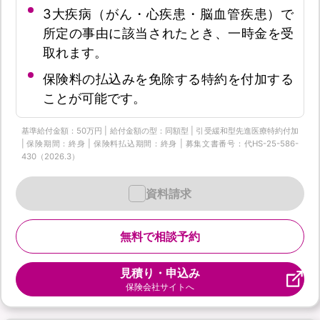
3大疾病（がん・心疾患・脳血管疾患）で
所定の事由に該当されたとき、一時金を受
取れます。
保険料の払込みを免除する特約を付加する
ことが可能です。
基準給付金額：50万円 | 給付金額の型：同額型 | 引受緩和型先進医療特約付加
| 保険期間：終身 | 保険料払込期間：終身 | 募集文書番号：代HS-25-586-
430（2026.3）
資料請求
無料で相談予約
見積り・申込み
保険会社サイトへ