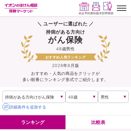
＼ ユーザーに選ばれた ／
ランキングから探す
持病がある方向け
がん保険
保険を比較する
48歳男性
おすすめ人気ランキング
保険会社から探す
2026年8月版
おすすめ・人気の商品を
クリック
が
イオンカード会員さま専用保険
多い順番にランキング形式でご紹介します。
キャンペーン一覧
コラム
詳細条件を追加する
イオングループ従業員さま向け
ランキング
比較表