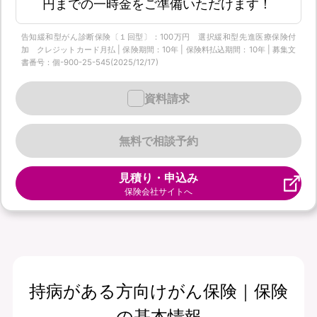
円までの一時金をご準備いただけます！
告知緩和型がん診断保険〔１回型〕：100万円 選択緩和型先進医療保険付
加 クレジットカード月払 | 保険期間：10年 | 保険料払込期間：10年 | 募集文
書番号：個-900-25-545(2025/12/17)
資料請求
無料で相談予約
見積り・申込み
保険会社サイトへ
持病がある方向けがん保険｜保険
の基本情報