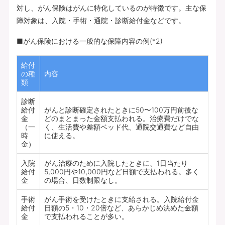
対し、がん保険はがんに特化しているのが特徴です。主な保
障対象は、入院・手術・通院・診断給付金などです。
■がん保険における一般的な保障内容の例(*2)
給付
の種
内容
類
診断
給付
がんと診断確定されたときに50〜100万円前後な
金
どのまとまった金額支払われる。治療費だけでな
（一
く、生活費や差額ベッド代、通院交通費など自由
時
に使える。
金）
入院
がん治療のために入院したときに、1日当たり
給付
5,000円や10,000円など日額で支払われる。多く
金
の場合、日数制限なし。
手術
がん手術を受けたときに支給される。入院給付金
給付
日額の5・10・20倍など、あらかじめ決めた金額
金
で支払われることが多い。