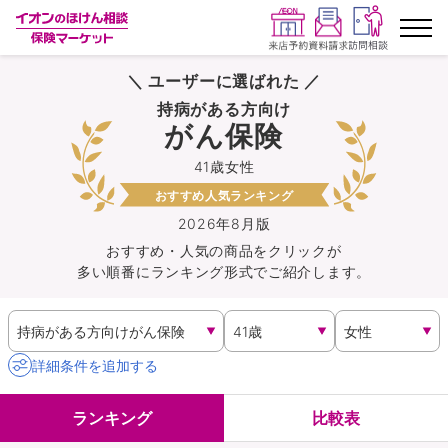
＼ ユーザーに選ばれた ／
ランキングから探す
持病がある方向け
がん保険
保険を比較する
41歳女性
おすすめ人気ランキング
保険会社から探す
2026年8月版
おすすめ・人気の商品を
クリック
が
イオンカード会員さま専用保険
多い順番にランキング形式でご紹介します。
キャンペーン一覧
コラム
詳細条件を追加する
イオングループ従業員さま向け
ランキング
比較表