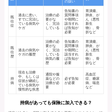
の扱い
告知書の
胃潰瘍、
過去に患い、
治療の必
質問事項
肺炎、が
既
すでに完治し
要がな
や期間に
ん（悪性
往
ている病気や
く、完治
該当すれ
新生
症
ケガ
している
ば告知が
物）、骨
必要
折など
治療の必
告知書の
胃潰瘍、
要がな
質問事項
肺炎、が
既
過去の病気や
く、完治
や期間に
ん（悪性
往
ケガの履歴
している
該当すれ
新生
歴
病気の履
ば告知が
物）、骨
歴
必要
折など
現在も治療
通院や服
高血圧
中、もしくは
持
薬などの
必ず告知
症、糖尿
症状が継続し
病
治療が必
が必要
病、喘息
ている病気や
要
など
慢性的な疾患
持病があっても保険に加入できる？