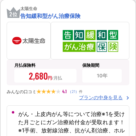
太陽生命
2
位
告知緩和型がん治療保険
月払保険料
保険期間
2,680
10年
円
4.1
みんなの口コミ
（
21
）
件
プランの中身を見る
がん・上皮内がん等について治療※1を受け
た月ごとにガン治療給付金が受取れます！
※1手術、放射線治療、抗がん剤治療、ホル