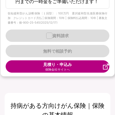
円までの一時金をご準備いただけます！
告知緩和型がん診断保険〔１回型〕：100万円 選択緩和型先進医療保険付
加 クレジットカード月払 | 保険期間：10年 | 保険料払込期間：10年 | 募集文
書番号：個-900-25-545(2025/12/17)
資料請求
無料で相談予約
見積り・申込み
保険会社サイトへ
持病がある方向けがん保険｜保険
の基本情報