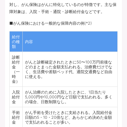
対し、がん保険はがんに特化しているのが特徴です。主な保
障対象は、入院・手術・通院・診断給付金などです。
■がん保険における一般的な保障内容の例(*2)
給付
の種
内容
類
診断
給付
がんと診断確定されたときに50〜100万円前後な
金
どのまとまった金額支払われる。治療費だけでな
（一
く、生活費や差額ベッド代、通院交通費など自由
時
に使える。
金）
入院
がん治療のために入院したときに、1日当たり
給付
5,000円や10,000円など日額で支払われる。多く
金
の場合、日数制限なし。
手術
がん手術を受けたときに支給される。入院給付金
給付
日額の5・10・20倍など、あらかじめ決めた金額
金
で支払われることが多い。