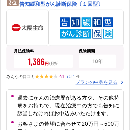
3
位
告知緩和型がん診断保険〔１回型〕
月払保険料
保険期間
1,386
10年
円
4.1
みんなの口コミ
（
24
）
件
プランの中身を見る
過去にがんの治療歴がある方や、その他持
病をお持ちで、現在治療中の方でも告知に
該当しなければお申込みいただけます。
お客さまの希望に合わせて20万円～500万