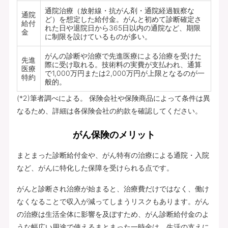
通院治療（放射線・抗がん剤・通院経過観察な
通院
ど）を想定した給付金。がんと初めて診断確定さ
給付
れた日や退院日から365日以内の通院など、期限
金
に制限を設けているものが多い。
がんの診断や治療で先進医療による治療を受けた
先進
際に受け取れる。技術料の実費が支払われ、通算
医療
で1,000万円または2,000万円が上限となるのが一
特約
般的。
(*2)筆者調べによる。 保険会社や保険商品によって条件は異
なるため、詳細は各保険会社の約款を確認してください。
がん保険のメリット
まとまった診断給付金や、がん特有の治療による通院・入院
など、がんに特化した保障を受けられる点です。
がんと診断され治療が始まると、治療費だけではなく、働け
なくなることで収入が減ってしまうリスクもあります。がん
の治療は生活全体に影響を及ぼすため、がん診断給付金のよ
うな幅広い用途で使えるまとまった一時金は、生活の支えに