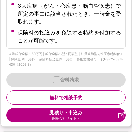
3大疾病（がん・心疾患・脳血管疾患）で
所定の事由に該当されたとき、一時金を受
取れます。
保険料の払込みを免除する特約を付加する
ことが可能です。
基準給付金額：50万円 | 給付金額の型：同額型 | 引受緩和型先進医療特約付加
| 保険期間：終身 | 保険料払込期間：終身 | 募集文書番号：代HS-25-586-
430（2026.3）
資料請求
無料で相談予約
見積り・申込み
保険会社サイトへ