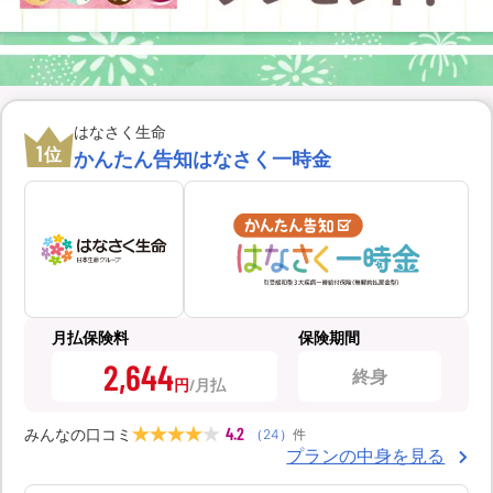
はなさく生命
1
位
かんたん告知はなさく一時金
月払保険料
保険期間
2,644
終身
円
4.2
みんなの口コミ
（
24
）
件
プランの中身を見る