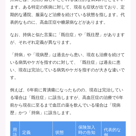
ます。ある特定の疾病に対して、現在も症状が出ており、定
期的な通院、服薬など治療を続けている状態を指します。代
表的なものに、高血圧症や糖尿病などがあります。
なお、持病と似た言葉に「既往症」や「既往歴」があります
が、それぞれ定義が異なります。
「持病」や「現病歴」は過去から患い、現在も治療を続けて
いる病気やケガを指すのに対して、「既往症」は過去に患
い、現在は完治している病気やケガを指すのが大きな違いで
す。
例えば、6年前に胃潰瘍になったものの、現在は完治してい
る場合は「既往症」に該当しますが、高血圧症の治療で6年
前から現在に至るまで血圧の薬を飲んでいる場合は「現病
歴」かつ「持病」に該当します。
保険加入
用
代表的な
定義
状態
時の告知
語
例