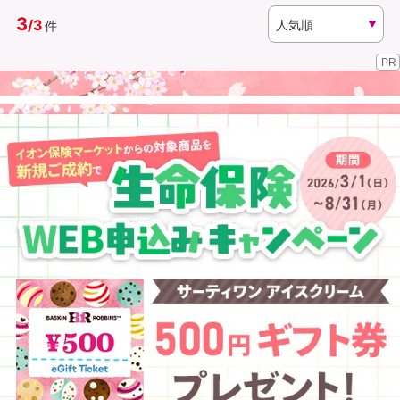
3
/
3
件
資料請求
訪問相談
PR
（無料）
（無料）
イオンカード会員さま専用保険