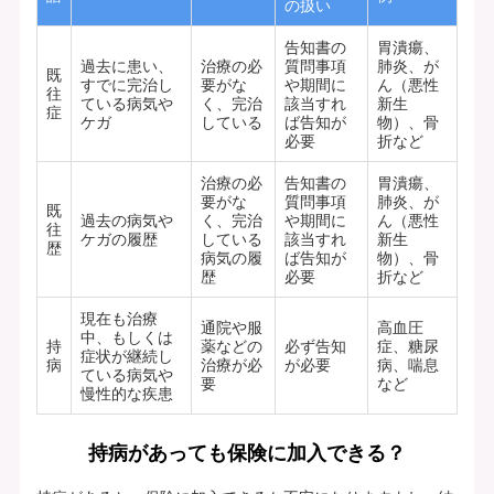
の扱い
告知書の
胃潰瘍、
過去に患い、
治療の必
質問事項
肺炎、が
既
すでに完治し
要がな
や期間に
ん（悪性
往
ている病気や
く、完治
該当すれ
新生
症
ケガ
している
ば告知が
物）、骨
必要
折など
治療の必
告知書の
胃潰瘍、
要がな
質問事項
肺炎、が
既
過去の病気や
く、完治
や期間に
ん（悪性
往
ケガの履歴
している
該当すれ
新生
歴
病気の履
ば告知が
物）、骨
歴
必要
折など
現在も治療
通院や服
高血圧
中、もしくは
持
薬などの
必ず告知
症、糖尿
症状が継続し
病
治療が必
が必要
病、喘息
ている病気や
要
など
慢性的な疾患
持病があっても保険に加入できる？