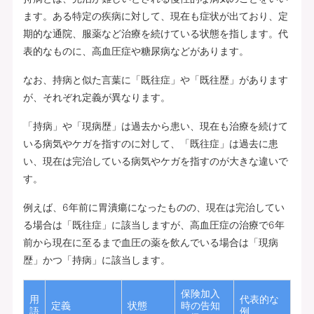
ます。ある特定の疾病に対して、現在も症状が出ており、定
期的な通院、服薬など治療を続けている状態を指します。代
表的なものに、高血圧症や糖尿病などがあります。
なお、持病と似た言葉に「既往症」や「既往歴」があります
が、それぞれ定義が異なります。
「持病」や「現病歴」は過去から患い、現在も治療を続けて
いる病気やケガを指すのに対して、「既往症」は過去に患
い、現在は完治している病気やケガを指すのが大きな違いで
す。
例えば、6年前に胃潰瘍になったものの、現在は完治してい
る場合は「既往症」に該当しますが、高血圧症の治療で6年
前から現在に至るまで血圧の薬を飲んでいる場合は「現病
歴」かつ「持病」に該当します。
保険加入
用
代表的な
定義
状態
時の告知
語
例