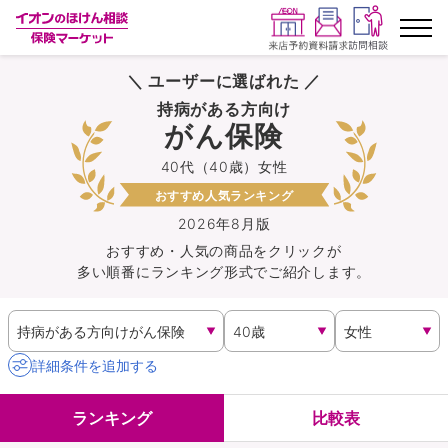
＼ ユーザーに選ばれた ／
ランキングから探す
持病がある方向け
がん保険
保険を比較する
40代（40歳）女性
おすすめ人気ランキング
保険会社から探す
2026年8月版
おすすめ・人気の商品を
クリック
が
イオンカード会員さま専用保険
多い順番にランキング形式でご紹介します。
キャンペーン一覧
コラム
詳細条件を追加する
イオングループ従業員さま向け
ランキング
比較表