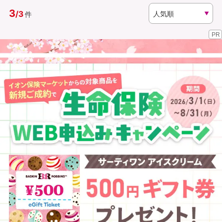
3
/
3
件
資料請求
訪問相談
PR
（無料）
（無料）
イオンカード会員さま専用保険