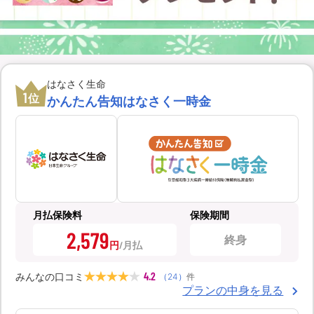
はなさく生命
1
位
かんたん告知はなさく一時金
月払保険料
保険期間
2,579
終身
円
4.2
みんなの口コミ
（
24
）
件
プランの中身を見る