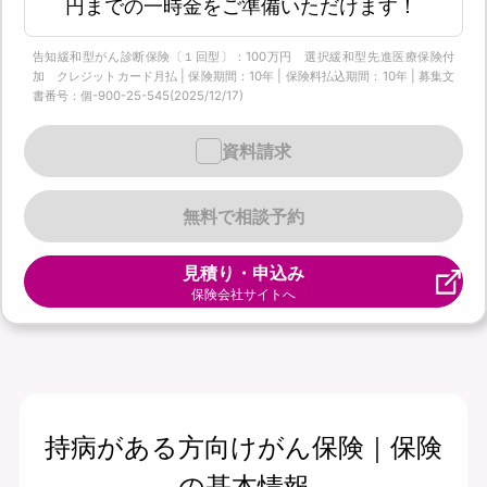
円までの一時金をご準備いただけます！
告知緩和型がん診断保険〔１回型〕：100万円 選択緩和型先進医療保険付
加 クレジットカード月払 | 保険期間：10年 | 保険料払込期間：10年 | 募集文
書番号：個-900-25-545(2025/12/17)
資料請求
無料で相談予約
見積り・申込み
保険会社サイトへ
持病がある方向けがん保険｜保険
の基本情報