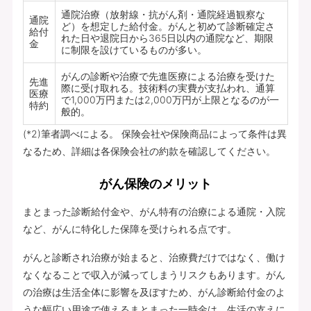
通院治療（放射線・抗がん剤・通院経過観察な
通院
ど）を想定した給付金。がんと初めて診断確定さ
給付
れた日や退院日から365日以内の通院など、期限
金
に制限を設けているものが多い。
がんの診断や治療で先進医療による治療を受けた
先進
際に受け取れる。技術料の実費が支払われ、通算
医療
で1,000万円または2,000万円が上限となるのが一
特約
般的。
(*2)筆者調べによる。 保険会社や保険商品によって条件は異
なるため、詳細は各保険会社の約款を確認してください。
がん保険のメリット
まとまった診断給付金や、がん特有の治療による通院・入院
など、がんに特化した保障を受けられる点です。
がんと診断され治療が始まると、治療費だけではなく、働け
なくなることで収入が減ってしまうリスクもあります。がん
の治療は生活全体に影響を及ぼすため、がん診断給付金のよ
うな幅広い用途で使えるまとまった一時金は、生活の支えに