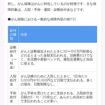
対し、がん保険はがんに特化しているのが特徴です。主な保
障対象は、入院・手術・通院・診断給付金などです。
■がん保険における一般的な保障内容の例(*2)
給付
の種
内容
類
診断
給付
がんと診断確定されたときに50〜100万円前後な
金
どのまとまった金額支払われる。治療費だけでな
（一
く、生活費や差額ベッド代、通院交通費など自由
時
に使える。
金）
入院
がん治療のために入院したときに、1日当たり
給付
5,000円や10,000円など日額で支払われる。多く
金
の場合、日数制限なし。
手術
がん手術を受けたときに支給される。入院給付金
給付
日額の5・10・20倍など、あらかじめ決めた金額
金
で支払われることが多い。