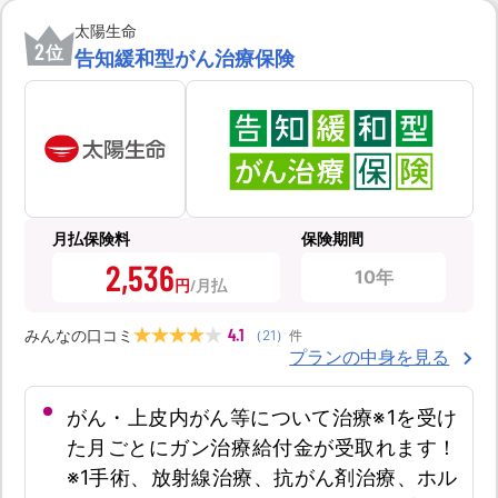
太陽生命
2
位
告知緩和型がん治療保険
月払保険料
保険期間
2,536
10年
円
4.1
みんなの口コミ
（
21
）
件
プランの中身を見る
がん・上皮内がん等について治療※1を受け
た月ごとにガン治療給付金が受取れます！
※1手術、放射線治療、抗がん剤治療、ホル