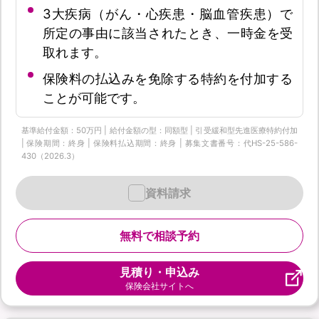
3大疾病（がん・心疾患・脳血管疾患）で
所定の事由に該当されたとき、一時金を受
取れます。
保険料の払込みを免除する特約を付加する
ことが可能です。
基準給付金額：50万円 | 給付金額の型：同額型 | 引受緩和型先進医療特約付加
| 保険期間：終身 | 保険料払込期間：終身 | 募集文書番号：代HS-25-586-
430（2026.3）
資料請求
無料で相談予約
見積り・申込み
保険会社サイトへ