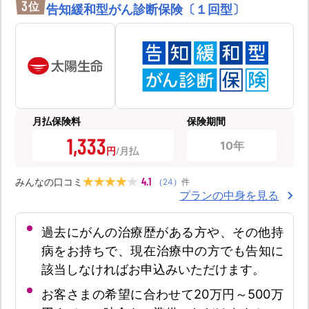
3
位
告知緩和型がん診断保険〔１回型〕
月払保険料
保険期間
1,333
10年
円
4.1
みんなの口コミ
（
24
）
件
プランの中身を見る
過去にがんの治療歴がある方や、その他持
病をお持ちで、現在治療中の方でも告知に
該当しなければお申込みいただけます。
お客さまの希望に合わせて20万円～500万