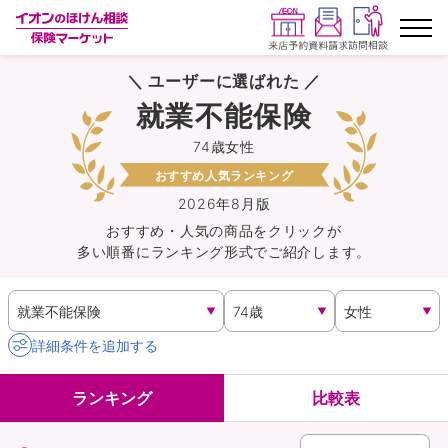
＼ ユーザーに選ばれた ／
ランキングから探す
就業不能保険
74歳女性
保険を比較する
おすすめ人気ランキング
保険会社から探す
2026年8月版
おすすめ・人気の商品を
クリック
が
多い順番にランキング形式でご紹介します。
イオンカード会員さま専用保険
キャンペーン一覧
詳細条件を追加する
コラム
ランキング
比較表
イオングループ従業員さま向け