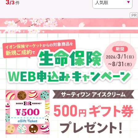
3
/
3
件
PR
資料請求
訪問相談
（無料）
（無料）
イオンカード会員さま専用保険