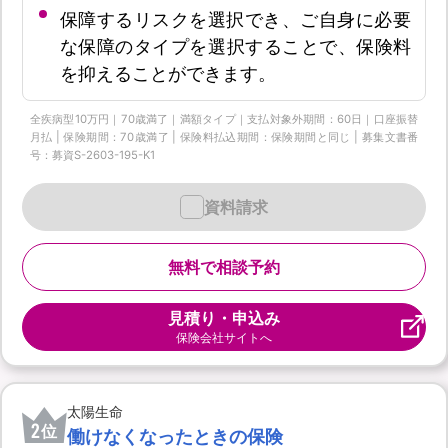
保障するリスクを選択でき、ご自身に必要
な保障のタイプを選択することで、保険料
を抑えることができます。
全疾病型10万円｜70歳満了｜満額タイプ｜支払対象外期間：60日｜口座振替
月払 | 保険期間：70歳満了 | 保険料払込期間：保険期間と同じ | 募集文書番
号：募資S-2603-195-K1
資料請求
無料で相談予約
見積り・申込み
保険会社サイトへ
太陽生命
2
位
働けなくなったときの保険