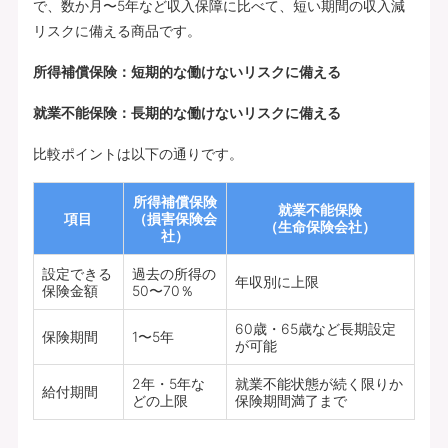
で、数か月〜5年など収入保障に比べて、短い期間の収入減
リスクに備える商品です。
所得補償保険：短期的な働けないリスクに備える
就業不能保険：長期的な働けないリスクに備える
比較ポイントは以下の通りです。
所得補償保険
就業不能保険
項目
（損害保険会
（生命保険会社）
社）
設定できる
過去の所得の
年収別に上限
保険金額
50〜70％
60歳・65歳など長期設定
保険期間
1〜5年
が可能
2年・5年な
就業不能状態が続く限りか
給付期間
どの上限
保険期間満了まで