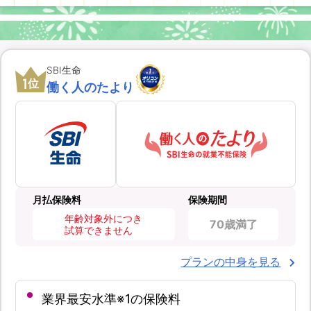
SBI生命
1
位
働く人のたより
月払保険料
保険期間
年齢対象外につき
70歳満了
試算できません
プランの中身を見る
業界最安水準※1の保険料