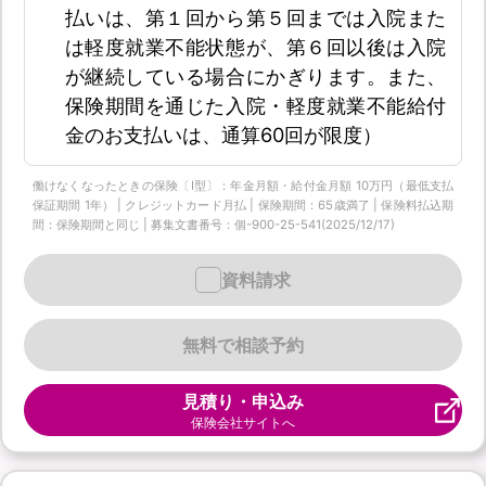
払いは、第１回から第５回までは入院また
は軽度就業不能状態が、第６回以後は入院
が継続している場合にかぎります。また、
保険期間を通じた入院・軽度就業不能給付
金のお支払いは、通算60回が限度）
働けなくなったときの保険〔Ⅰ型〕：年金月額・給付金月額 10万円（最低支払
保証期間 1年） | クレジットカード月払 | 保険期間：65歳満了 | 保険料払込期
間：保険期間と同じ | 募集文書番号：個-900-25-541(2025/12/17)
資料請求
無料で相談予約
見積り・申込み
保険会社サイトへ