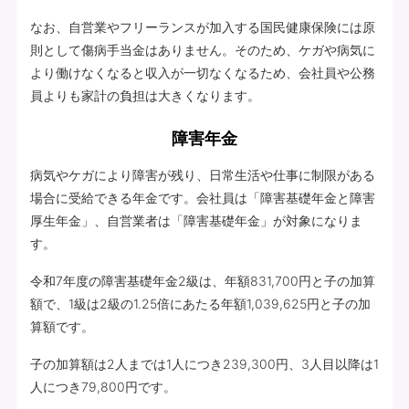
なお、自営業やフリーランスが加入する国民健康保険には原
則として傷病手当金はありません。そのため、ケガや病気に
より働けなくなると収入が一切なくなるため、会社員や公務
員よりも家計の負担は大きくなります。
障害年金
病気やケガにより障害が残り、日常生活や仕事に制限がある
場合に受給できる年金です。会社員は「障害基礎年金と障害
厚生年金」、自営業者は「障害基礎年金」が対象になりま
す。
令和7年度の障害基礎年金2級は、年額831,700円と子の加算
額で、1級は2級の1.25倍にあたる年額1,039,625円と子の加
算額です。
子の加算額は2人までは1人につき239,300円、3人目以降は1
人につき79,800円です。