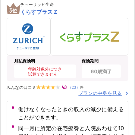
チューリッヒ生命
3
位
くらすプラスＺ
月払保険料
保険期間
年齢対象外につき
60歳満了
試算できません
4.0
みんなの口コミ
（
23
）
件
プランの中身を見る
働けなくなったときの収入の減少に備える
ことができます。
同一月に所定の在宅療養と入院あわせて10