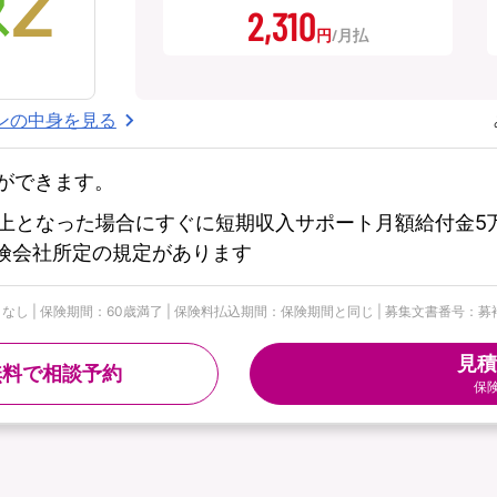
2,310
円
ンの中身を見る
ができます。
上となった場合にすぐに短期収入サポート月額給付金5万
※保険会社所定の規定があります
| 保険期間：60歳満了 | 保険料払込期間：保険期間と同じ | 募集文書番号：募補074
見積
無料で相談予約
保