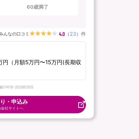
60歳満了
4.0
（
23
）
件
みんなの口コミ
円（月額5万円〜15万円(長期収
16-20260205
り・申込み
険会社サイトへ