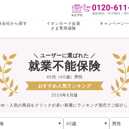
険会社から探す
イオンカード会員
キャンペーン
さま専用保険
保険(その他)
お金
＼ ユーザーに選ばれた ／
がん保険
がん保険
女性医療保
女性医療保
就業不能保険
ライフステージ
心配事
終身保険
収入保障保
収入保障保険
介護・認知
40代（40歳）男性
おすすめ人気ランキング
持病がある方向け
持病がある
医療保険
がん保険
2026年8月版
すめ・人気の商品を
クリック
が
多い順番にランキング形式でご紹介し
自転車保険
火災保険