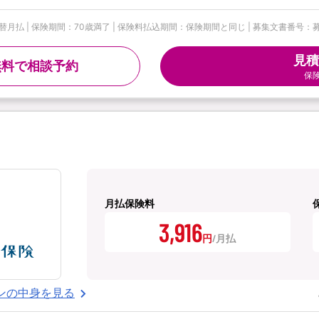
| 保険期間：70歳満了 | 保険料払込期間：保険期間と同じ | 募集文書番号：募資S-
見積
無料で相談予約
保
月払保険料
3,916
円
ンの中身を見る