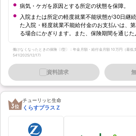
病気・ケガを原因とする所定の状態を保障。
入院または所定の軽度就業不能状態が30日継
た入院・軽度就業不能給付金のお支払いは、第
る場合にかぎります。また、保険期間を通じた
働けなくなったときの保険〔Ⅰ型〕：年金月額・給付金月額 10万円（最低支払保証
541(2025/12/17)
資料請求
チューリッヒ生命
3
位
くらすプラスＺ