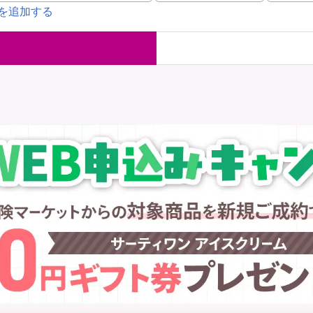
を追加する
国内旅行保険
海外旅行保
ま
WAON POINT還元型保険
）