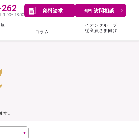
資料請求
訪問相談
無料
一覧
イオングループ
従業員さま向け
コラム
女性
険
険
就業不能保険
就業不能保険
暮らし
険
介護・認知症保険
持病がある方向け
症保険
生命保険
コラム全てを見る
方向け
イオンカード会員さま
専用保険（生命保険）
ます。
総合ランキングを見る
傷害保険