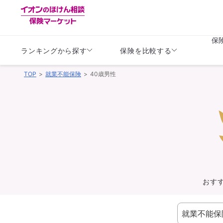
保
ランキングから探す
保険を比較する
TOP
就業不能保険
40歳男性
生命保険
生命保険
保険（医療保険）
保険（自動車保険）
生命保険
生命保険
医療保険
医療保険
健康
子供
学資保険
定期保険
定期保険
終身保険
持病がある方向け
個人年金保険
持病がある方向け
生命保険
持病がある方向け
医療保険
がん保険
おす
損害保険
損害保険
自動車保険
自動車保険
バイク保険