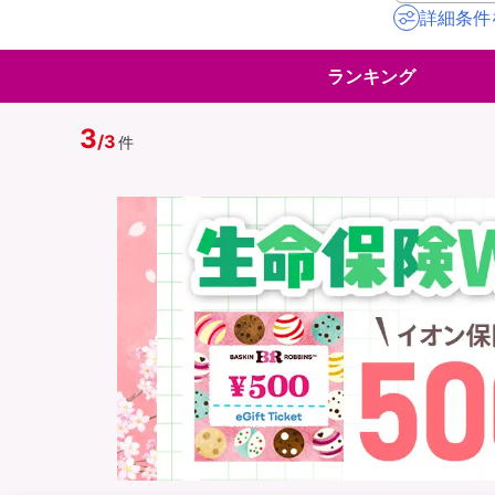
詳細条件
地震保険
ペット保険
ランキング
イオンカード会員さ
スマホ保険
専用保険（損害保険
3
/
3
件