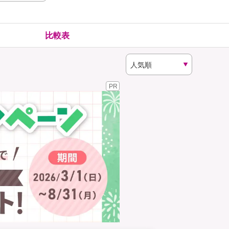
険
ゴルファー保険
比較表
PR