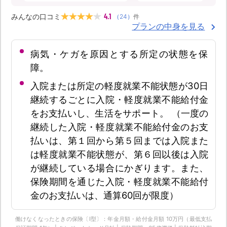
4.1
みんなの口コミ
（
24
）
件
プランの中身を見る
病気・ケガを原因とする所定の状態を保
障。
入院または所定の軽度就業不能状態が30日
継続するごとに入院・軽度就業不能給付金
をお支払いし、生活をサポート。 （一度の
継続した入院・軽度就業不能給付金のお支
払いは、第１回から第５回までは入院また
は軽度就業不能状態が、第６回以後は入院
が継続している場合にかぎります。また、
保険期間を通じた入院・軽度就業不能給付
金のお支払いは、通算60回が限度）
働けなくなったときの保険〔Ⅰ型〕：年金月額・給付金月額 10万円（最低支払