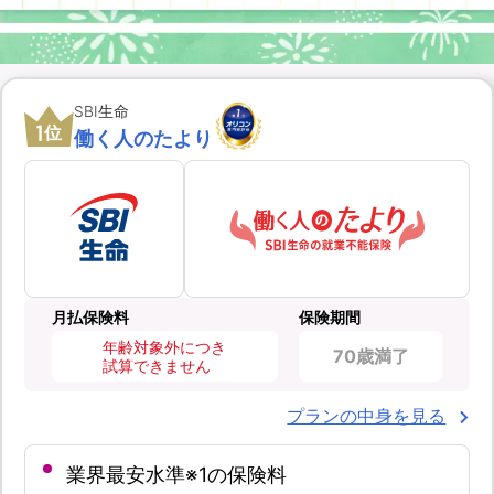
SBI生命
1
位
働く人のたより
月払保険料
保険期間
年齢対象外につき
70歳満了
試算できません
プランの中身を見る
業界最安水準※1の保険料