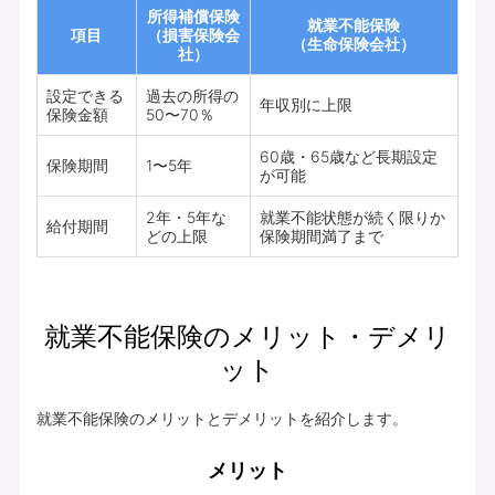
所得補償保険
就業不能保険
項目
（損害保険会
（生命保険会社）
社）
設定できる
過去の所得の
年収別に上限
保険金額
50〜70％
60歳・65歳など長期設定
保険期間
1〜5年
が可能
2年・5年な
就業不能状態が続く限りか
給付期間
どの上限
保険期間満了まで
就業不能保険のメリット・デメリ
ット
就業不能保険のメリットとデメリットを紹介します。
メリット