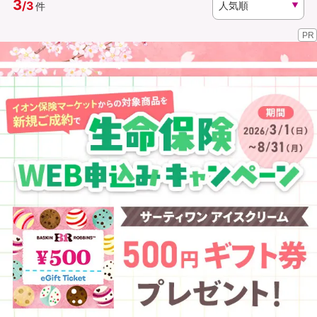
3
/
3
件
PR
資料請求
訪問相談
（無料）
（無料）
イオンカード会員さま専用保険