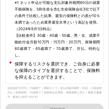
※1 ネット申込が可能な支払対象外期間60日の就業
不能保険を、SBI生命を含む生命保険会社3社で以下
の条件で比較した結果、最安の保険料との差が10％
未満であったため業界最安水準という表記を使用。
（2024年9月1日時点）
【比較条件】30歳・40歳・50歳、男・女、就業不
能給付金月額10万円・15万円・20万円、保険期間
60歳満了・65歳満了・70歳満了、月払、特約な
し。
保障するリスクを選択でき、ご自身に必要
な保障のタイプを選択することで、保険料
を抑えることができます。
全疾病型10万円｜70歳満了｜満額タイプ｜支払対象外期間：60日｜口座振替
月払 | 保険期間：70歳満了 | 保険料払込期間：保険期間と同じ | 募集文書番
号：募資S-2607-410-K1