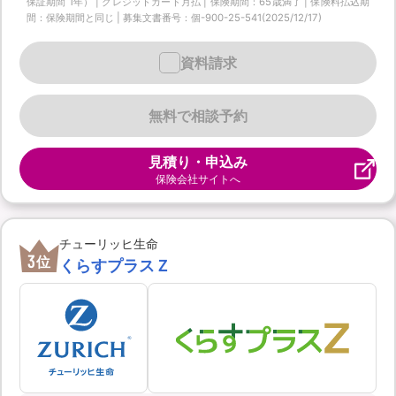
保証期間 1年） | クレジットカード月払 | 保険期間：65歳満了 | 保険料払込期
間：保険期間と同じ | 募集文書番号：個-900-25-541(2025/12/17)
資料請求
無料で相談予約
見積り・申込み
保険会社サイトへ
チューリッヒ生命
3
位
くらすプラスＺ