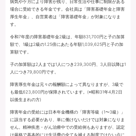
病気やケガにより障害が残り、日常生活や仕事に制限がある
場合に受給できる年金です。会社員は「障害基礎年金と障害
厚生年金」、自営業者は「障害基礎年金」が対象になりま
す。
令和7年度の障害基礎年金2級は、年額831,700円と子の加算
額で、1級は2級の1.25倍にあたる年額1,039,625円と子の加
算額です。
子の加算額は2人までは1人につき239,300円、3人目以降は1
人につき79,800円です。
障害厚生年金は元々の報酬額によって異なりますが、3級で
も最低623,800円が保障されています。(※昭和31年4月2日
以後生まれの方)
障害年金の受給には日本年金機構の「障害等級（1〜3級）」
に該当する必要があり、単に働けないだけでは対象になりま
せん。精神疾患・がん治療中での受給例もありますが、認定
は厳格で基本的には生活費の全てを補える制度ではない点に