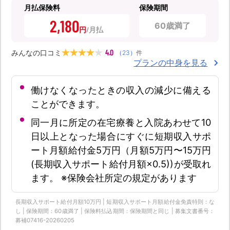
月払保険料
保険期間
2,180
60歳満了
円
4.0
みんなの口コミ
（
23
）
件
プランの中身を見る
働けなくなったときの収入の減少に備える
ことができます。
同一月に所定の在宅療養と入院あわせて10
日以上となった場合にすぐに短期収入サポ
ート月額給付金5万円（月額5万円〜15万円
(長期収入サポート給付月額×0.5))が受取れ
ます。 ※保険会社所定の規定があります
長期収入サポート給付月額10万円 | 短期収入サポート月額給付金免責特則：な
し | 保険期間：60歳満了 | 保険料払込期間：保険期間と同じ | 募集文書番号：
募補07416-20260205