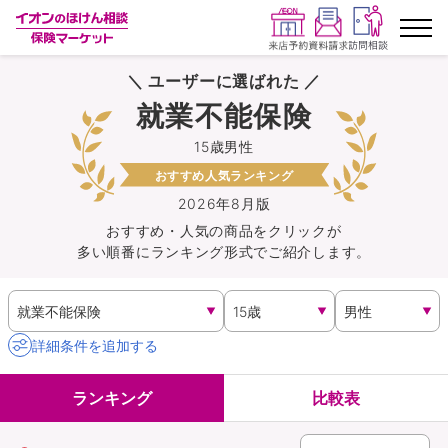
＼ ユーザーに選ばれた ／
ランキングから探す
就業不能保険
15歳男性
保険を比較する
おすすめ人気ランキング
保険会社から探す
2026年8月版
おすすめ・人気の商品を
クリック
が
多い順番にランキング形式でご紹介します。
イオンカード会員さま専用保険
キャンペーン一覧
詳細条件を追加する
コラム
ランキング
比較表
イオングループ従業員さま向け