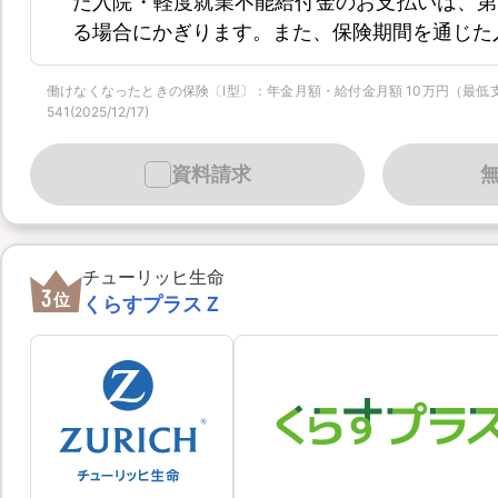
た入院・軽度就業不能給付金のお支払いは、第
る場合にかぎります。また、保険期間を通じた
働けなくなったときの保険〔Ⅰ型〕：年金月額・給付金月額 10万円（最低支払保証
541(2025/12/17)
資料請求
チューリッヒ生命
3
位
くらすプラスＺ