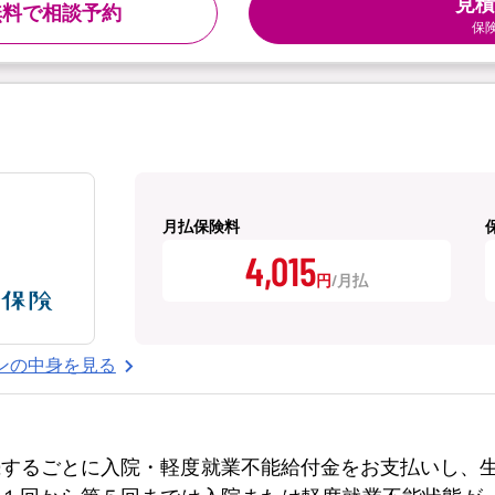
見積
無料で相談予約
保
月払保険料
4,015
円
ンの中身を見る
続するごとに入院・軽度就業不能給付金をお支払いし、生