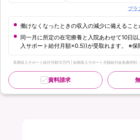
プラ
働けなくなったときの収入の減少に備えること
同一月に所定の在宅療養と入院あわせて10日以
入サポート給付月額×0.5))が受取れます。 
長期収入サポート給付月額10万円 | 短期収入サポート月額給付金免責特則：なし 
資料請求