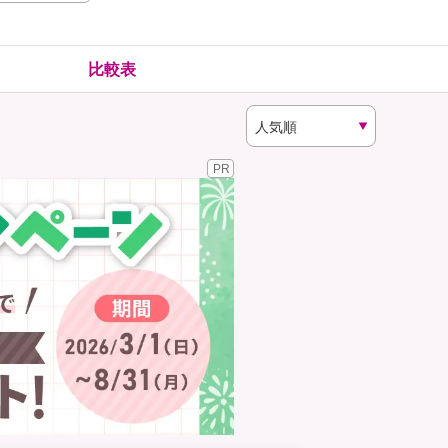
険
ゴルファー保険
比較表
PR