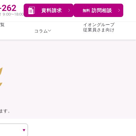
資料請求
訪問相談
無料
一覧
イオングループ
従業員さま向け
コラム
女性
険
険
就業不能保険
就業不能保険
暮らし
険
介護・認知症保険
持病がある方向け
症保険
生命保険
コラム全てを見る
方向け
イオンカード会員さま
専用保険（生命保険）
ます。
総合ランキングを見る
傷害保険