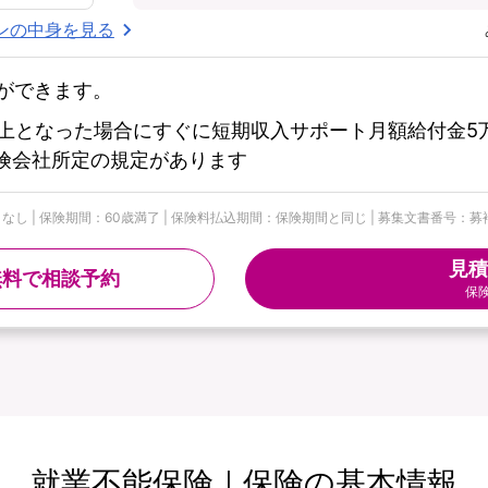
ンの中身を見る
ができます。
上となった場合にすぐに短期収入サポート月額給付金5万
※保険会社所定の規定があります
| 保険期間：60歳満了 | 保険料払込期間：保険期間と同じ | 募集文書番号：募補074
見積
無料で相談予約
保
就業不能保険｜保険の基本情報