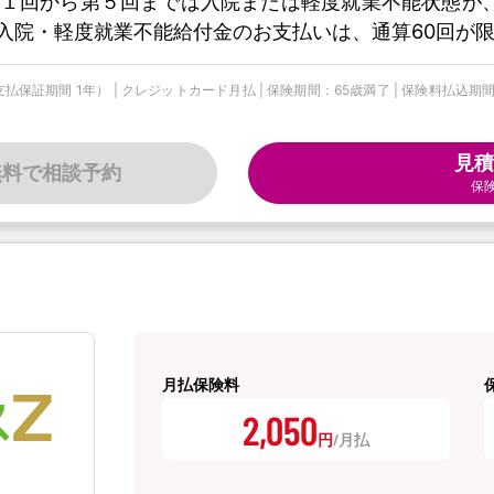
１回から第５回までは入院または軽度就業不能状態が
入院・軽度就業不能給付金のお支払いは、通算60回が
期間 1年） | クレジットカード月払 | 保険期間：65歳満了 | 保険料払込期間：
見積
無料で相談予約
保
月払保険料
2,050
円