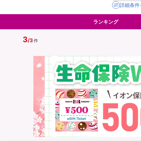
詳細条件
地震保険
ペット保険
ランキング
イオンカード会員さ
スマホ保険
専用保険（損害保険
3
/
3
件