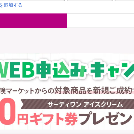
を追加する
国内旅行保険
海外旅行保
ま
WAON POINT還元型保険
）