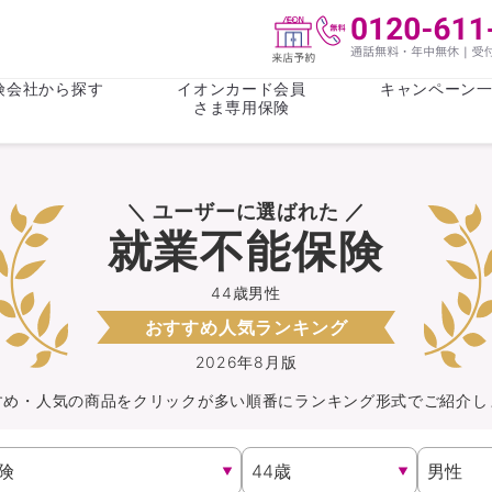
険会社から探す
イオンカード会員
キャンペーン
さま専用保険
保険(その他)
お金
＼ ユーザーに選ばれた ／
がん保険
がん保険
女性医療保
女性医療保
就業不能保険
ライフステージ
心配事
終身保険
収入保障保
収入保障保険
介護・認知
44歳男性
おすすめ人気ランキング
持病がある方向け
持病がある
医療保険
がん保険
2026年8月版
すめ・人気の商品を
クリック
が
多い順番にランキング形式でご紹介し
自転車保険
火災保険