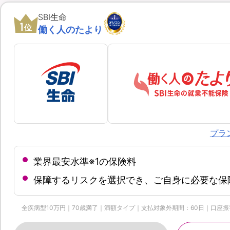
SBI生命
1
位
働く人のたより
プラ
業界最安水準※1の保険料
保障するリスクを選択でき、ご自身に必要な保
全疾病型10万円｜70歳満了｜満額タイプ｜支払対象外期間：60日｜口座振替月払 