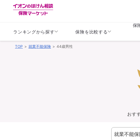
保
ランキングから探す
保険を比較する
TOP
就業不能保険
44歳男性
生命保険
生命保険
保険（医療保険）
保険（自動車保険）
生命保険
生命保険
医療保険
医療保険
健康
子供
学資保険
定期保険
定期保険
終身保険
持病がある方向け
個人年金保険
持病がある方向け
生命保険
持病がある方向け
医療保険
がん保険
おす
損害保険
損害保険
自動車保険
自動車保険
バイク保険