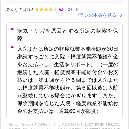
4.1
みんなの口コミ
（
24
）
件
プランの中身を見る
病気・ケガを原因とする所定の状態を保
障。
入院または所定の軽度就業不能状態が30日
継続するごとに入院・軽度就業不能給付金
をお支払いし、生活をサポート。 （一度の
継続した入院・軽度就業不能給付金のお支
払いは、第１回から第５回までは入院また
は軽度就業不能状態が、第６回以後は入院
が継続している場合にかぎります。また、
保険期間を通じた入院・軽度就業不能給付
金のお支払いは、通算60回が限度）
働けなくなったときの保険〔Ⅰ型〕：年金月額・給付金月額 10万円（最低支払