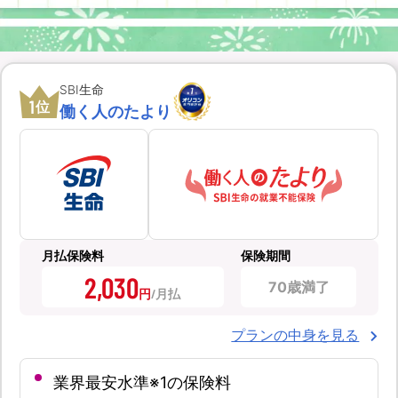
SBI生命
1
位
働く人のたより
月払保険料
保険期間
2,030
70歳満了
円
プランの中身を見る
業界最安水準※1の保険料