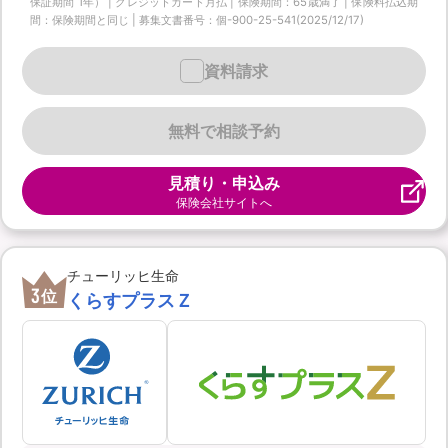
保証期間 1年） | クレジットカード月払 | 保険期間：65歳満了 | 保険料払込期
間：保険期間と同じ | 募集文書番号：個-900-25-541(2025/12/17)
資料請求
無料で相談予約
見積り・申込み
保険会社サイトへ
チューリッヒ生命
3
位
くらすプラスＺ