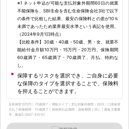
※1 ネット申込が可能な支払対象外期間60日の就業
不能保険を、SBI生命を含む生命保険会社3社で以下
の条件で比較した結果、最安の保険料との差が10％
未満であったため業界最安水準という表記を使用。
（2024年9月1日時点）
【比較条件】30歳・40歳・50歳、男・女、就業不
能給付金月額10万円・15万円・20万円、保険期間
60歳満了・65歳満了・70歳満了、月払、特約な
し。
保障するリスクを選択でき、ご自身に必要
な保障のタイプを選択することで、保険料
を抑えることができます。
全疾病型10万円｜70歳満了｜満額タイプ｜支払対象外期間：60日｜口座振替
月払 | 保険期間：70歳満了 | 保険料払込期間：保険期間と同じ | 募集文書番
号：募資S-2607-410-K1