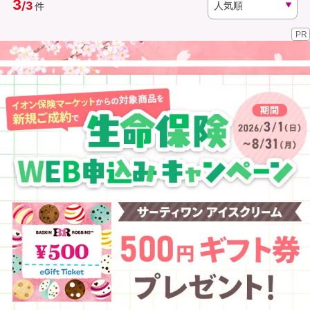
3
/
3
件
PR
資料請求
訪問相談
（無料）
（無料）
イオンカード会員さま専用保険