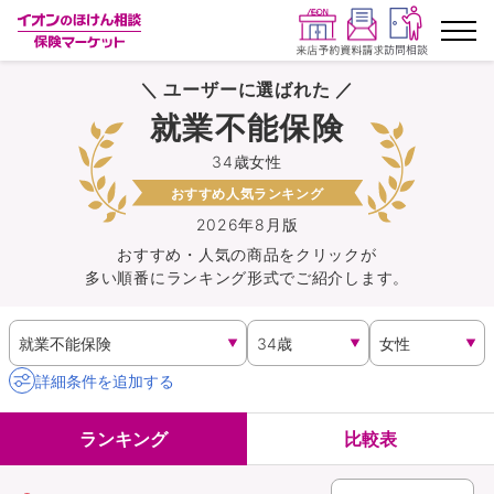
＼ ユーザーに選ばれた ／
ランキングから探す
就業不能保険
34歳女性
保険を比較する
おすすめ人気ランキング
保険会社から探す
2026年8月版
おすすめ・人気の商品を
クリック
が
多い順番にランキング形式でご紹介します。
イオンカード会員さま専用保険
キャンペーン一覧
詳細条件を追加する
コラム
ランキング
比較表
イオングループ従業員さま向け