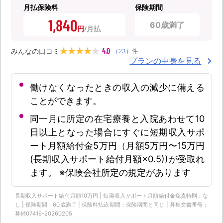
月払保険料
保険期間
1,840
60歳満了
円
4.0
みんなの口コミ
（
23
）
件
プランの中身を見る
働けなくなったときの収入の減少に備える
ことができます。
同一月に所定の在宅療養と入院あわせて10
日以上となった場合にすぐに短期収入サポ
ート月額給付金5万円（月額5万円〜15万円
(長期収入サポート給付月額×0.5))が受取れ
ます。 ※保険会社所定の規定があります
長期収入サポート給付月額10万円 | 短期収入サポート月額給付金免責特則：な
し | 保険期間：60歳満了 | 保険料払込期間：保険期間と同じ | 募集文書番号：
募補07416-20260205