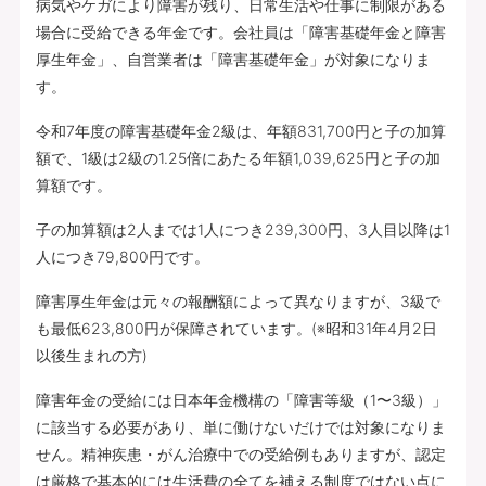
病気やケガにより障害が残り、日常生活や仕事に制限がある
場合に受給できる年金です。会社員は「障害基礎年金と障害
厚生年金」、自営業者は「障害基礎年金」が対象になりま
す。
令和7年度の障害基礎年金2級は、年額831,700円と子の加算
額で、1級は2級の1.25倍にあたる年額1,039,625円と子の加
算額です。
子の加算額は2人までは1人につき239,300円、3人目以降は1
人につき79,800円です。
障害厚生年金は元々の報酬額によって異なりますが、3級で
も最低623,800円が保障されています。(※昭和31年4月2日
以後生まれの方)
障害年金の受給には日本年金機構の「障害等級（1〜3級）」
に該当する必要があり、単に働けないだけでは対象になりま
せん。精神疾患・がん治療中での受給例もありますが、認定
は厳格で基本的には生活費の全てを補える制度ではない点に