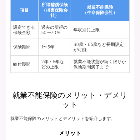
所得補償保険
就業不能保険
項目
（損害保険会
（生命保険会社）
社）
設定できる
過去の所得の
年収別に上限
保険金額
50〜70％
60歳・65歳など長期設定
保険期間
1〜5年
が可能
2年・5年な
就業不能状態が続く限りか
給付期間
どの上限
保険期間満了まで
就業不能保険のメリット・デメリ
ット
就業不能保険のメリットとデメリットを紹介します。
メリット