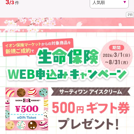
3
/
3
件
PR
資料請求
訪問相談
（無料）
（無料）
イオンカード会員さま専用保険