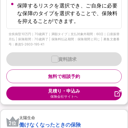
保障するリスクを選択でき、ご自身に必要
な保障のタイプを選択することで、保険料
を抑えることができます。
全疾病型10万円｜70歳満了｜満額タイプ｜支払対象外期間：60日｜口座振替
月払 | 保険期間：70歳満了 | 保険料払込期間：保険期間と同じ | 募集文書番
号：募資S-2603-195-K1
資料請求
無料で相談予約
見積り・申込み
保険会社サイトへ
太陽生命
2
位
働けなくなったときの保険