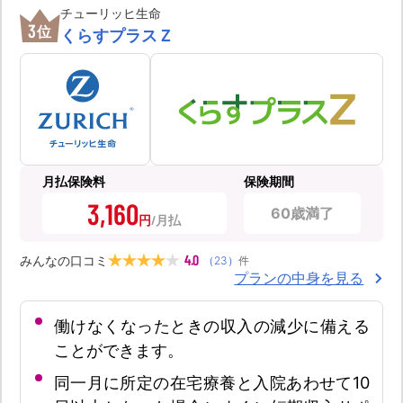
チューリッヒ生命
3
位
くらすプラスＺ
月払保険料
保険期間
3,160
60歳満了
円
4.0
みんなの口コミ
（
23
）
件
プランの中身を見る
働けなくなったときの収入の減少に備える
ことができます。
同一月に所定の在宅療養と入院あわせて10