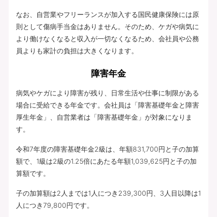
なお、自営業やフリーランスが加入する国民健康保険には原
則として傷病手当金はありません。そのため、ケガや病気に
より働けなくなると収入が一切なくなるため、会社員や公務
員よりも家計の負担は大きくなります。
障害年金
病気やケガにより障害が残り、日常生活や仕事に制限がある
場合に受給できる年金です。会社員は「障害基礎年金と障害
厚生年金」、自営業者は「障害基礎年金」が対象になりま
す。
令和7年度の障害基礎年金2級は、年額831,700円と子の加算
額で、1級は2級の1.25倍にあたる年額1,039,625円と子の加
算額です。
子の加算額は2人までは1人につき239,300円、3人目以降は1
人につき79,800円です。