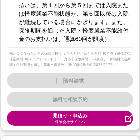
払いは、第１回から第５回までは入院また
は軽度就業不能状態が、第６回以後は入院
が継続している場合にかぎります。また、
保険期間を通じた入院・軽度就業不能給付
金のお支払いは、通算60回が限度）
働けなくなったときの保険〔Ⅰ型〕：年金月額・給付金月額 10万円（最低支払
保証期間 1年） | クレジットカード月払 | 保険期間：65歳満了 | 保険料払込期
間：保険期間と同じ | 募集文書番号：個-900-25-541(2025/12/17)
資料請求
無料で相談予約
見積り・申込み
保険会社サイトへ