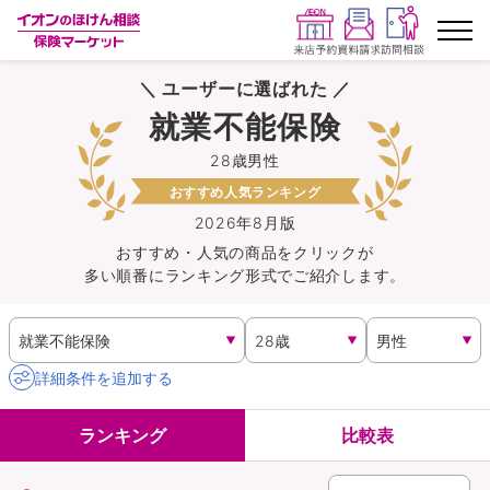
＼ ユーザーに選ばれた ／
ランキングから探す
就業不能保険
28歳男性
保険を比較する
おすすめ人気ランキング
保険会社から探す
2026年8月版
おすすめ・人気の商品を
クリック
が
多い順番にランキング形式でご紹介します。
イオンカード会員さま専用保険
キャンペーン一覧
詳細条件を追加する
コラム
ランキング
比較表
イオングループ従業員さま向け