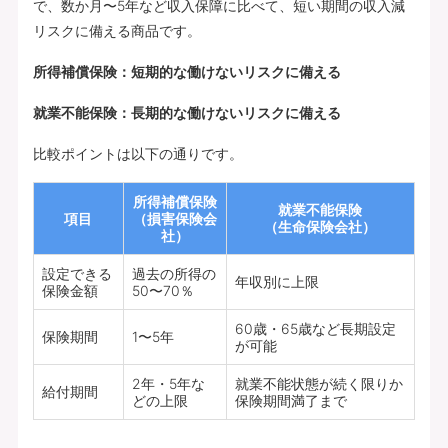
で、数か月〜5年など収入保障に比べて、短い期間の収入減
リスクに備える商品です。
所得補償保険：短期的な働けないリスクに備える
就業不能保険：長期的な働けないリスクに備える
比較ポイントは以下の通りです。
所得補償保険
就業不能保険
項目
（損害保険会
（生命保険会社）
社）
設定できる
過去の所得の
年収別に上限
保険金額
50〜70％
60歳・65歳など長期設定
保険期間
1〜5年
が可能
2年・5年な
就業不能状態が続く限りか
給付期間
どの上限
保険期間満了まで