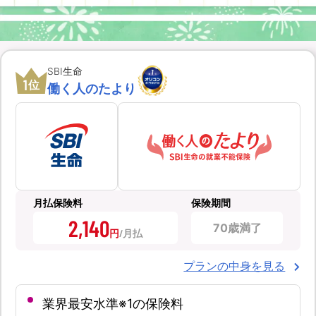
SBI生命
1
位
働く人のたより
月払保険料
保険期間
2,140
70歳満了
円
プランの中身を見る
業界最安水準※1の保険料