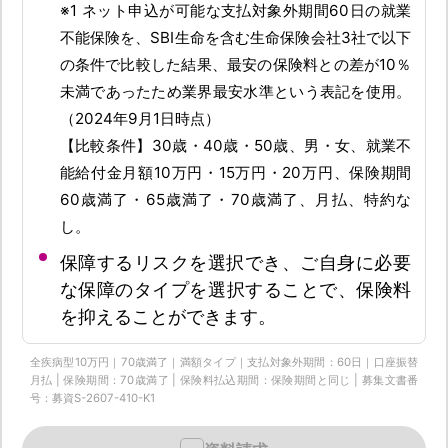
※1 ネット申込が可能な支払対象外期間60日の就業
不能保険を、SBI生命を含む生命保険会社3社で以下
の条件で比較した結果、最安の保険料との差が10％
未満であったため業界最安水準という表記を使用。
（2024年9月1日時点）
【比較条件】30歳・40歳・50歳、男・女、就業不
能給付金月額10万円・15万円・20万円、保険期間
60歳満了・65歳満了・70歳満了、月払、特約な
し。
保障するリスクを選択でき、ご自身に必要
な保障のタイプを選択することで、保険料
を抑えることができます。
全疾病型10万円｜70歳満了｜満額タイプ｜支払対象外期間：60日｜口座振替
月払 | 保険期間：70歳満了 | 保険料払込期間：保険期間と同じ | 募集文書番
号：募資S-2607-410-K1