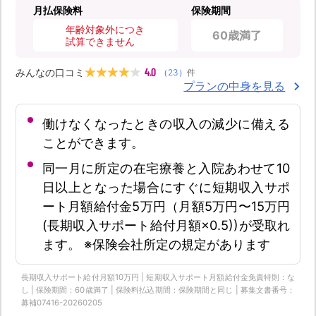
月払保険料
保険期間
年齢対象外につき
60歳満了
試算できません
4.0
みんなの口コミ
（
23
）
件
プランの中身を見る
働けなくなったときの収入の減少に備える
ことができます。
同一月に所定の在宅療養と入院あわせて10
日以上となった場合にすぐに短期収入サポ
ート月額給付金5万円（月額5万円〜15万円
(長期収入サポート給付月額×0.5))が受取れ
ます。 ※保険会社所定の規定があります
長期収入サポート給付月額10万円 | 短期収入サポート月額給付金免責特則：な
し | 保険期間：60歳満了 | 保険料払込期間：保険期間と同じ | 募集文書番号：
募補07416-20260205