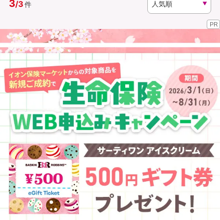
3
/
3
件
PR
資料請求
訪問相談
（無料）
（無料）
イオンカード会員さま専用保険