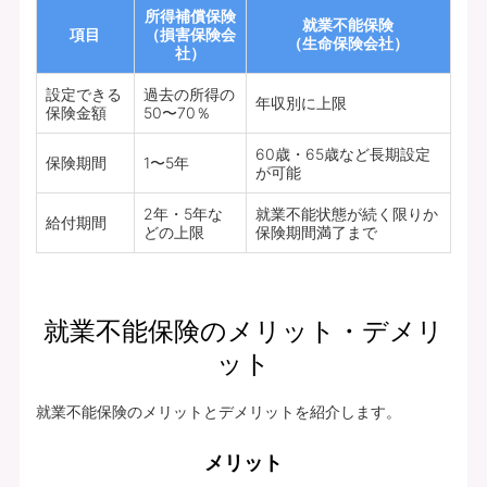
所得補償保険
就業不能保険
項目
（損害保険会
（生命保険会社）
社）
設定できる
過去の所得の
年収別に上限
保険金額
50〜70％
60歳・65歳など長期設定
保険期間
1〜5年
が可能
2年・5年な
就業不能状態が続く限りか
給付期間
どの上限
保険期間満了まで
就業不能保険のメリット・デメリ
ット
就業不能保険のメリットとデメリットを紹介します。
メリット