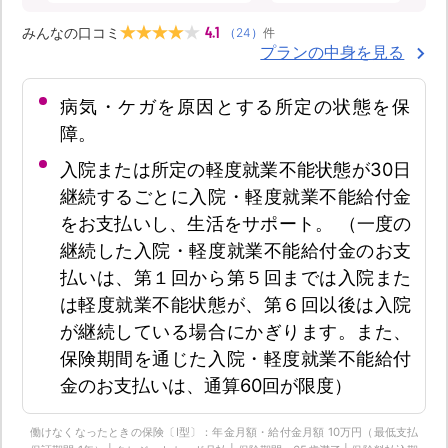
4.1
みんなの口コミ
（
24
）
件
プランの中身を見る
病気・ケガを原因とする所定の状態を保
障。
入院または所定の軽度就業不能状態が30日
継続するごとに入院・軽度就業不能給付金
をお支払いし、生活をサポート。 （一度の
継続した入院・軽度就業不能給付金のお支
払いは、第１回から第５回までは入院また
は軽度就業不能状態が、第６回以後は入院
が継続している場合にかぎります。また、
保険期間を通じた入院・軽度就業不能給付
金のお支払いは、通算60回が限度）
働けなくなったときの保険〔Ⅰ型〕：年金月額・給付金月額 10万円（最低支払