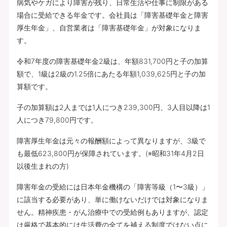
病気やケガにより障害が残り、日常生活や仕事に制限がある
場合に受給できる年金です。会社員は「障害基礎年金と障害
厚生年金」、自営業者は「障害基礎年金」が対象になりま
す。
令和7年度の障害基礎年金2級は、年額831,700円と子の加算
額で、1級は2級の1.25倍にあたる年額1,039,625円と子の加
算額です。
子の加算額は2人までは1人につき239,300円、3人目以降は1
人につき79,800円です。
障害厚生年金は元々の報酬額によって異なりますが、3級で
も最低623,800円が保障されています。(※昭和31年4月2日
以後生まれの方)
障害年金の受給には日本年金機構の「障害等級（1〜3級）」
に該当する必要があり、単に働けないだけでは対象になりま
せん。精神疾患・がん治療中での受給例もありますが、認定
は厳格で基本的には生活費の全てを補える制度ではない点に