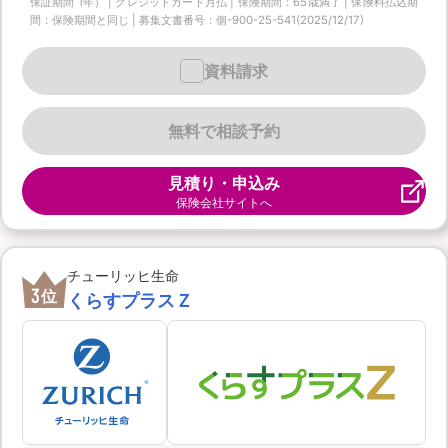
保証期間 1年） | クレジットカード月払 | 保険期間：65歳満了 | 保険料払込期
間：保険期間と同じ | 募集文書番号：個-900-25-541(2025/12/17)
資料請求
無料で相談予約
見積り・申込み
保険会社サイトへ
チューリッヒ生命
3
位
くらすプラスＺ