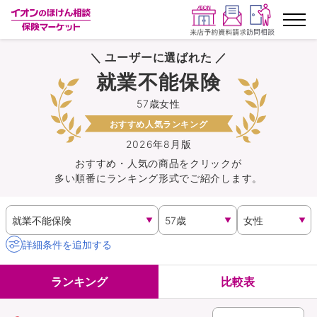
＼ ユーザーに選ばれた ／
ランキングから探す
就業不能保険
57歳女性
保険を比較する
おすすめ人気ランキング
保険会社から探す
2026年8月版
おすすめ・人気の商品を
クリック
が
多い順番にランキング形式でご紹介します。
イオンカード会員さま専用保険
キャンペーン一覧
詳細条件を追加する
コラム
ランキング
比較表
イオングループ従業員さま向け