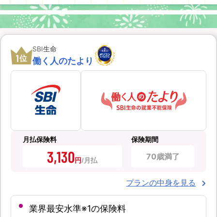
SBI生命
1
位
働く人のたより
月払保険料
保険期間
3,130
70歳満了
円
プランの中身を見る
業界最安水準※1の保険料