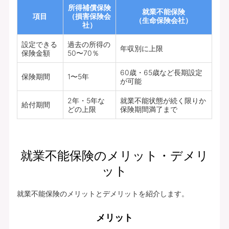
所得補償保険
就業不能保険
項目
（損害保険会
（生命保険会社）
社）
設定できる
過去の所得の
年収別に上限
保険金額
50〜70％
60歳・65歳など長期設定
保険期間
1〜5年
が可能
2年・5年な
就業不能状態が続く限りか
給付期間
どの上限
保険期間満了まで
就業不能保険のメリット・デメリ
ット
就業不能保険のメリットとデメリットを紹介します。
メリット