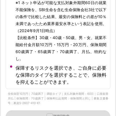
※1 ネット申込が可能な支払対象外期間60日の就業
不能保険を、SBI生命を含む生命保険会社3社で以下
の条件で比較した結果、最安の保険料との差が10％
未満であったため業界最安水準という表記を使用。
（2024年9月1日時点）
【比較条件】30歳・40歳・50歳、男・女、就業不
能給付金月額10万円・15万円・20万円、保険期間
60歳満了・65歳満了・70歳満了、月払、特約な
し。
保障するリスクを選択でき、ご自身に必要
な保障のタイプを選択することで、保険料
を抑えることができます。
全疾病型10万円｜70歳満了｜満額タイプ｜支払対象外期間：60日｜口座振替
月払 | 保険期間：70歳満了 | 保険料払込期間：保険期間と同じ | 募集文書番
号：募資S-2607-410-K1