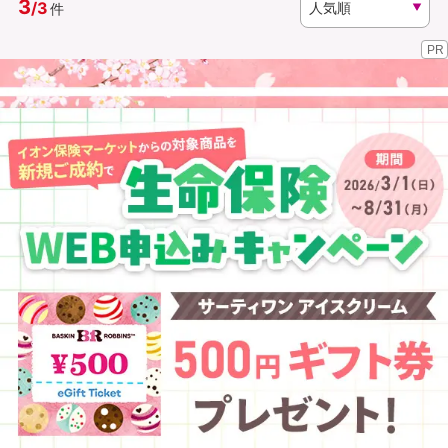
3
/
3
件
PR
資料請求
訪問相談
（無料）
（無料）
イオンカード会員さま専用保険