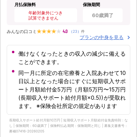
月払保険料
保険期間
年齢対象外につき
60歳満了
試算できません
4.0
みんなの口コミ
（
23
）
件
プランの中身を見る
働けなくなったときの収入の減少に備える
ことができます。
同一月に所定の在宅療養と入院あわせて10
日以上となった場合にすぐに短期収入サポ
ート月額給付金5万円（月額5万円〜15万円
(長期収入サポート給付月額×0.5))が受取れ
ます。 ※保険会社所定の規定があります
長期収入サポート給付月額10万円 | 短期収入サポート月額給付金免責特則：な
し | 保険期間：60歳満了 | 保険料払込期間：保険期間と同じ | 募集文書番号：
募補07416-20260205