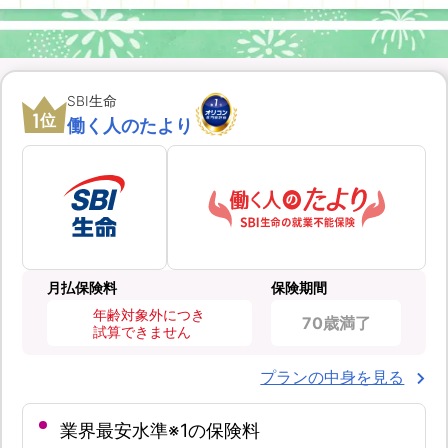
SBI生命
1
位
働く人のたより
月払保険料
保険期間
年齢対象外につき
70歳満了
試算できません
プランの中身を見る
業界最安水準※1の保険料