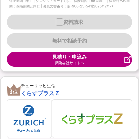
保証期間 1年） | クレジットカード月払 | 保険期間：65歳満了 | 保険料払込期
間：保険期間と同じ | 募集文書番号：個-900-25-541(2025/12/17)
資料請求
無料で相談予約
見積り・申込み
保険会社サイトへ
チューリッヒ生命
3
位
くらすプラスＺ