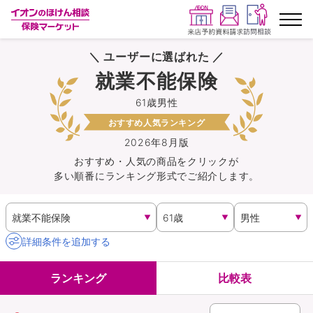
＼ ユーザーに選ばれた ／
ランキングから探す
就業不能保険
61歳男性
保険を比較する
おすすめ人気ランキング
保険会社から探す
2026年8月版
おすすめ・人気の商品を
クリック
が
多い順番にランキング形式でご紹介します。
イオンカード会員さま専用保険
キャンペーン一覧
詳細条件を追加する
コラム
ランキング
比較表
イオングループ従業員さま向け