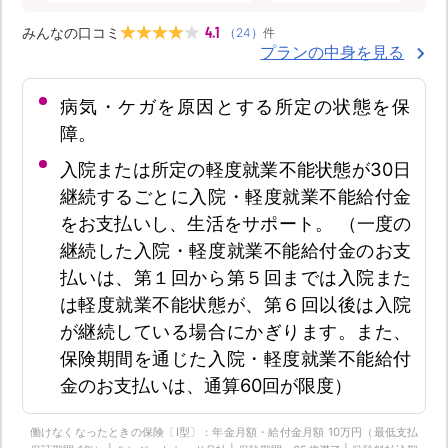
4.1
みんなの口コミ
（
24
）
件
プランの中身を見る
病気・ケガを原因とする所定の状態を保
障。
入院または所定の軽度就業不能状態が30日
継続するごとに入院・軽度就業不能給付金
をお支払いし、生活をサポート。 （一度の
継続した入院・軽度就業不能給付金のお支
払いは、第１回から第５回までは入院また
は軽度就業不能状態が、第６回以後は入院
が継続している場合にかぎります。また、
保険期間を通じた入院・軽度就業不能給付
金のお支払いは、通算60回が限度）
働けなくなったときの保険〔Ⅰ型〕：年金月額・給付金月額 10万円（最低支払