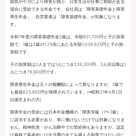
病気やケガにより障害が残り、日常生活や仕事に制限がある
場合に受給できる年金です。会社員は「障害基礎年金と障害
厚生年金」、自営業者は「障害基礎年金」が対象になりま
す。
令和7年度の障害基礎年金2級は、年額831,700円と子の加算
額で、1級は2級の1.25倍にあたる年額1,039,625円と子の加
算額です。
子の加算額は2人までは1人につき239,300円、3人目以降は1
人につき79,800円です。
障害厚生年金は元々の報酬額によって異なりますが、3級で
も最低623,800円が保障されています。(※昭和31年4月2日
以後生まれの方)
障害年金の受給には日本年金機構の「障害等級（1〜3級）」
に該当する必要があり、単に働けないだけでは対象になりま
せん。精神疾患・がん治療中での受給例もありますが、認定
は厳格で基本的には生活費の全てを補える制度ではない点に