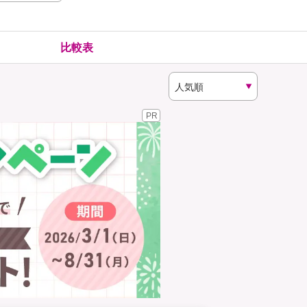
険
ゴルファー保険
比較表
PR