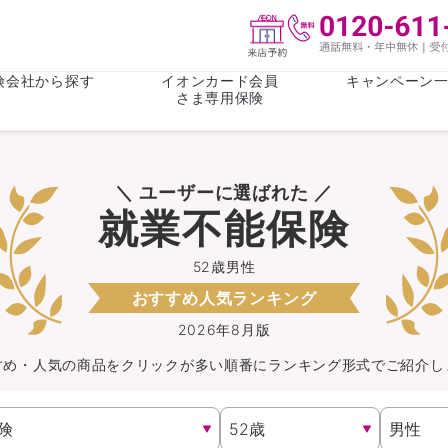
険会社から探す
イオンカード会員
キャンペーン
さま専用保険
保険(その他)
お金
＼ ユーザーに選ばれた ／
がん保険
がん保険
女性医療保
女性医療保
就業不能保険
ライフステージ
心配事
終身保険
収入保障保
収入保障保険
介護・認知
52歳男性
おすすめ人気ランキング
持病がある方向け
持病がある
医療保険
がん保険
2026年8月版
すめ・人気の商品を
クリック
が
多い順番にランキング形式でご紹介し
自転車保険
火災保険