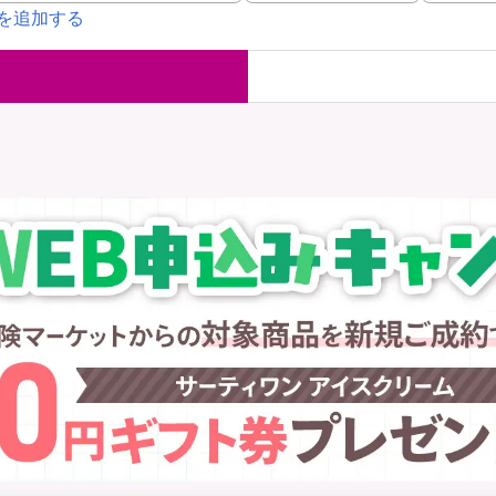
を追加する
国内旅行保険
海外旅行保
ま
WAON POINT還元型保険
）