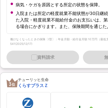
病気・ケガを原因とする所定の状態を保障。
入院または所定の軽度就業不能状態が30日継
た入院・軽度就業不能給付金のお支払いは、第
る場合にかぎります。また、保険期間を通じた
働けなくなったときの保険〔Ⅰ型〕：年金月額・給付金月額 10万円（最低支払保証
541(2025/12/17)
資料請求
チューリッヒ生命
3
位
くらすプラスＺ