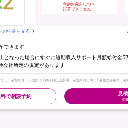
年齢対象外につき
試算できません
ンの中身を見る
ができます。
上となった場合にすぐに短期収入サポート月額給付金5万
※保険会社所定の規定があります
| 保険期間：60歳満了 | 保険料払込期間：保険期間と同じ | 募集文書番号：募補074
見積
無料で相談予約
保