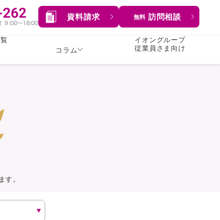
資料請求
訪問相談
無料
一覧
イオングループ
従業員さま向け
コラム
女性
険
険
就業不能保険
就業不能保険
暮らし
険
介護・認知症保険
持病がある方向け
症保険
生命保険
コラム全てを見る
方向け
イオンカード会員さま
専用保険（生命保険）
ます。
総合ランキングを見る
傷害保険