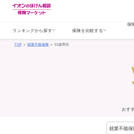
保
ランキングから探す
保険を比較する
TOP
就業不能保険
52歳男性
生命保険
生命保険
保険（医療保険）
保険（自動車保険）
生命保険
生命保険
医療保険
医療保険
健康
子供
学資保険
定期保険
定期保険
終身保険
持病がある方向け
個人年金保険
持病がある方向け
生命保険
持病がある方向け
医療保険
がん保険
おす
損害保険
損害保険
自動車保険
自動車保険
バイク保険