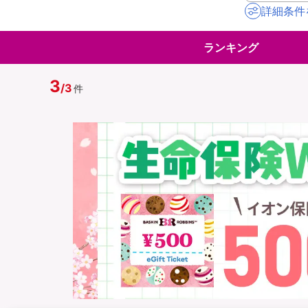
詳細条件
地震保険
ペット保険
ランキング
イオンカード会員さ
スマホ保険
専用保険（損害保険
3
/
3
件