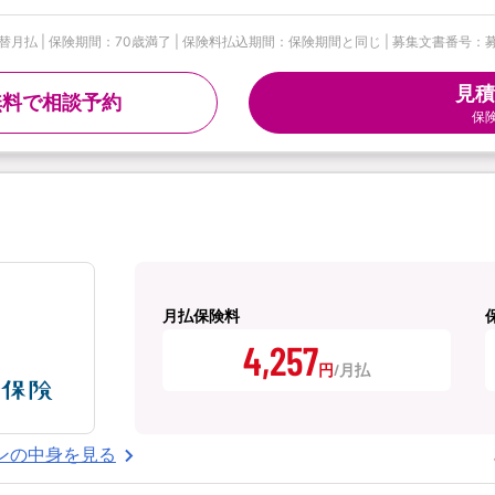
| 保険期間：70歳満了 | 保険料払込期間：保険期間と同じ | 募集文書番号：募資S-
見積
無料で相談予約
保
月払保険料
4,257
円
ンの中身を見る