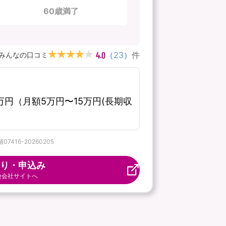
60歳満了
4.0
（
23
）
件
みんなの口コミ
円（月額5万円〜15万円(長期収
16-20260205
り・申込み
険会社サイトへ