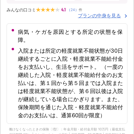
4.1
みんなの口コミ
（
24
）
件
プランの中身を見る
病気・ケガを原因とする所定の状態を保
障。
入院または所定の軽度就業不能状態が30日
継続するごとに入院・軽度就業不能給付金
をお支払いし、生活をサポート。 （一度の
継続した入院・軽度就業不能給付金のお支
払いは、第１回から第５回までは入院また
は軽度就業不能状態が、第６回以後は入院
が継続している場合にかぎります。また、
保険期間を通じた入院・軽度就業不能給付
金のお支払いは、通算60回が限度）
働けなくなったときの保険〔Ⅰ型〕：年金月額・給付金月額 10万円（最低支払