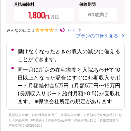
月払保険料
保険期間
1,800
60歳満了
円
4.0
みんなの口コミ
（
23
）
件
プランの中身を見る
働けなくなったときの収入の減少に備える
ことができます。
同一月に所定の在宅療養と入院あわせて10
日以上となった場合にすぐに短期収入サポ
ート月額給付金5万円（月額5万円〜15万円
(長期収入サポート給付月額×0.5))が受取れ
ます。 ※保険会社所定の規定があります
長期収入サポート給付月額10万円 | 短期収入サポート月額給付金免責特則：な
し | 保険期間：60歳満了 | 保険料払込期間：保険期間と同じ | 募集文書番号：
募補07416-20260205