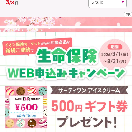
3
/
3
件
PR
資料請求
訪問相談
（無料）
（無料）
イオンカード会員さま専用保険