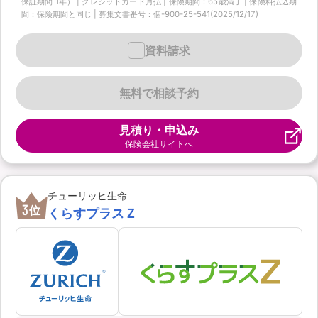
保証期間 1年） | クレジットカード月払 | 保険期間：65歳満了 | 保険料払込期
間：保険期間と同じ | 募集文書番号：個-900-25-541(2025/12/17)
資料請求
無料で相談予約
見積り・申込み
保険会社サイトへ
チューリッヒ生命
3
位
くらすプラスＺ