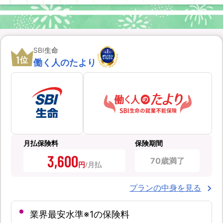
SBI生命
1
位
働く人のたより
月払保険料
保険期間
3,600
70歳満了
円
プランの中身を見る
業界最安水準※1の保険料