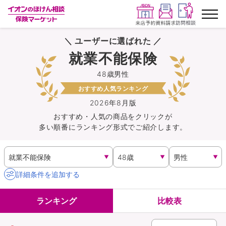
＼ ユーザーに選ばれた ／
ランキングから探す
就業不能保険
48歳男性
保険を比較する
おすすめ人気ランキング
保険会社から探す
2026年8月版
おすすめ・人気の商品を
クリック
が
多い順番にランキング形式でご紹介します。
イオンカード会員さま専用保険
キャンペーン一覧
詳細条件を追加する
コラム
ランキング
比較表
イオングループ従業員さま向け