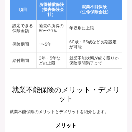
所得補償保険
就業不能保険
項目
（損害保険会
（生命保険会社）
社）
設定できる
過去の所得の
年収別に上限
保険金額
50〜70％
60歳・65歳など長期設定
保険期間
1〜5年
が可能
2年・5年な
就業不能状態が続く限りか
給付期間
どの上限
保険期間満了まで
就業不能保険のメリット・デメリ
ット
就業不能保険のメリットとデメリットを紹介します。
メリット