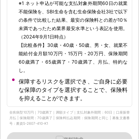
※1 ネット申込が可能な支払対象外期間60日の就業
不能保険を、SBI生命を含む生命保険会社3社で以下
の条件で比較した結果、最安の保険料との差が10％
未満であったため業界最安水準という表記を使用。
（2024年9月1日時点）
【比較条件】30歳・40歳・50歳、男・女、就業不
能給付金月額10万円・15万円・20万円、保険期間
60歳満了・65歳満了・70歳満了、月払、特約な
し。
保障するリスクを選択でき、ご自身に必要
な保障のタイプを選択することで、保険料
を抑えることができます。
全疾病型10万円｜70歳満了｜満額タイプ｜支払対象外期間：60日｜口座振替
月払 | 保険期間：70歳満了 | 保険料払込期間：保険期間と同じ | 募集文書番
号：募資S-2607-410-K1