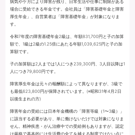
病気やケガにより障害が残り、日常生活や仕事に制限がある
場合に受給できる年金です。会社員は「障害基礎年金と障害
厚生年金」、自営業者は「障害基礎年金」が対象になりま
す。
令和7年度の障害基礎年金2級は、年額831,700円と子の加算
額で、1級は2級の1.25倍にあたる年額1,039,625円と子の加
算額です。
子の加算額は2人までは1人につき239,300円、3人目以降は1
人につき79,800円です。
障害厚生年金は元々の報酬額によって異なりますが、3級で
も最低623,800円が保障されています。(※昭和31年4月2日
以後生まれの方)
障害年金の受給には日本年金機構の「障害等級（1〜3級）」
に該当する必要があり、単に働けないだけでは対象になりま
せん。精神疾患・がん治療中での受給例もありますが、認定
は厳格で基本的には生活費の全てを補える制度ではない点に