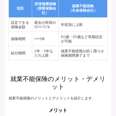
所得補償保険
就業不能保険
項目
（損害保険会
（生命保険会社）
社）
設定できる
過去の所得の
年収別に上限
保険金額
50〜70％
60歳・65歳など長期設定
保険期間
1〜5年
が可能
2年・5年な
就業不能状態が続く限りか
給付期間
どの上限
保険期間満了まで
就業不能保険のメリット・デメリ
ット
就業不能保険のメリットとデメリットを紹介します。
メリット