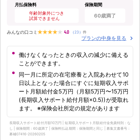
月払保険料
保険期間
年齢対象外につき
60歳満了
試算できません
4.0
みんなの口コミ
（
23
）
件
プランの中身を見る
働けなくなったときの収入の減少に備える
ことができます。
同一月に所定の在宅療養と入院あわせて10
日以上となった場合にすぐに短期収入サポ
ート月額給付金5万円（月額5万円〜15万円
(長期収入サポート給付月額×0.5))が受取れ
ます。 ※保険会社所定の規定があります
長期収入サポート給付月額10万円 | 短期収入サポート月額給付金免責特則：な
し | 保険期間：60歳満了 | 保険料払込期間：保険期間と同じ | 募集文書番号：
募補07416-20260205