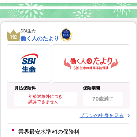
SBI生命
1
位
働く人のたより
月払保険料
保険期間
年齢対象外につき
70歳満了
試算できません
プランの中身を見る
業界最安水準※1の保険料