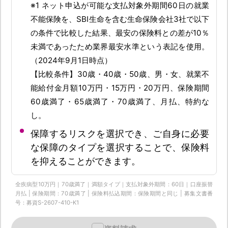
※1 ネット申込が可能な支払対象外期間60日の就業
不能保険を、SBI生命を含む生命保険会社3社で以下
の条件で比較した結果、最安の保険料との差が10％
未満であったため業界最安水準という表記を使用。
（2024年9月1日時点）
【比較条件】30歳・40歳・50歳、男・女、就業不
能給付金月額10万円・15万円・20万円、保険期間
60歳満了・65歳満了・70歳満了、月払、特約な
し。
保障するリスクを選択でき、ご自身に必要
な保障のタイプを選択することで、保険料
を抑えることができます。
全疾病型10万円｜70歳満了｜満額タイプ｜支払対象外期間：60日｜口座振替
月払 | 保険期間：70歳満了 | 保険料払込期間：保険期間と同じ | 募集文書番
号：募資S-2607-410-K1