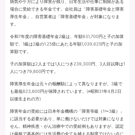
病気やケガにより障害が残り、日常生活や仕事に制限がある
場合に受給できる年金です。会社員は「障害基礎年金と障害
厚生年金」、自営業者は「障害基礎年金」が対象になりま
す。
令和7年度の障害基礎年金2級は、年額831,700円と子の加算
額で、1級は2級の1.25倍にあたる年額1,039,625円と子の加
算額です。
子の加算額は2人までは1人につき239,300円、3人目以降は1
人につき79,800円です。
障害厚生年金は元々の報酬額によって異なりますが、3級で
も最低623,800円が保障されています。(※昭和31年4月2日
以後生まれの方)
障害年金の受給には日本年金機構の「障害等級（1〜3級）」
に該当する必要があり、単に働けないだけでは対象になりま
せん。精神疾患・がん治療中での受給例もありますが、認定
は厳格で基本的には生活費の全てを補える制度ではない点に