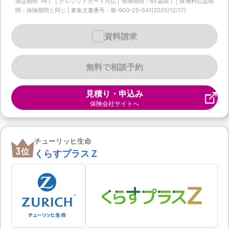
保証期間 1年） | クレジットカード月払 | 保険期間：65歳満了 | 保険料払込期
間：保険期間と同じ | 募集文書番号：個-900-25-541(2025/12/17)
資料請求
無料で相談予約
見積り・申込み
保険会社サイトへ
チューリッヒ生命
3
位
くらすプラスＺ