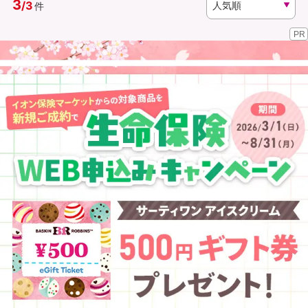
3
/
3
件
PR
資料請求
訪問相談
（無料）
（無料）
イオンカード会員さま専用保険