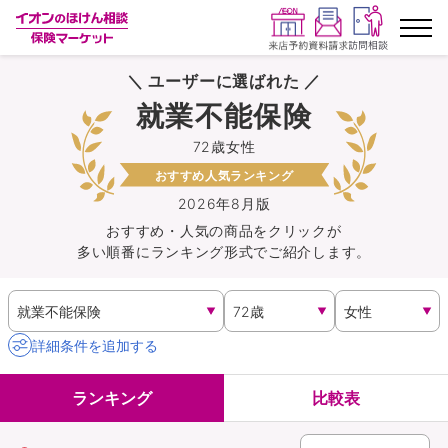
＼ ユーザーに選ばれた ／
ランキングから探す
就業不能保険
72歳女性
保険を比較する
おすすめ人気ランキング
保険会社から探す
2026年8月版
おすすめ・人気の商品を
クリック
が
多い順番にランキング形式でご紹介します。
イオンカード会員さま専用保険
キャンペーン一覧
詳細条件を追加する
コラム
ランキング
比較表
イオングループ従業員さま向け