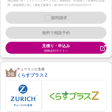
保証期間 1年） | クレジットカード月払 | 保険期間：65歳満了 | 保険料払込期
間：保険期間と同じ | 募集文書番号：個-900-25-541(2025/12/17)
資料請求
無料で相談予約
見積り・申込み
保険会社サイトへ
チューリッヒ生命
3
位
くらすプラスＺ