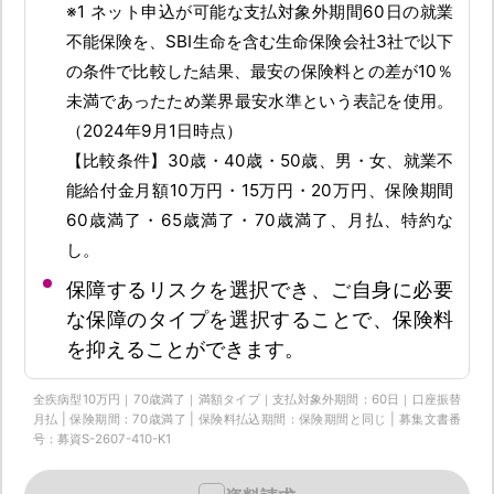
※1 ネット申込が可能な支払対象外期間60日の就業
不能保険を、SBI生命を含む生命保険会社3社で以下
の条件で比較した結果、最安の保険料との差が10％
未満であったため業界最安水準という表記を使用。
（2024年9月1日時点）
【比較条件】30歳・40歳・50歳、男・女、就業不
能給付金月額10万円・15万円・20万円、保険期間
60歳満了・65歳満了・70歳満了、月払、特約な
し。
保障するリスクを選択でき、ご自身に必要
な保障のタイプを選択することで、保険料
を抑えることができます。
全疾病型10万円｜70歳満了｜満額タイプ｜支払対象外期間：60日｜口座振替
月払 | 保険期間：70歳満了 | 保険料払込期間：保険期間と同じ | 募集文書番
号：募資S-2607-410-K1