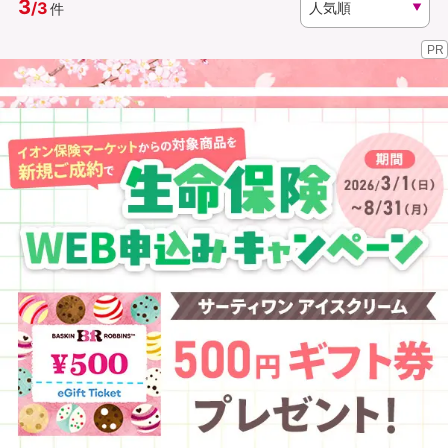
3
/
3
件
PR
資料請求
訪問相談
（無料）
（無料）
イオンカード会員さま専用保険