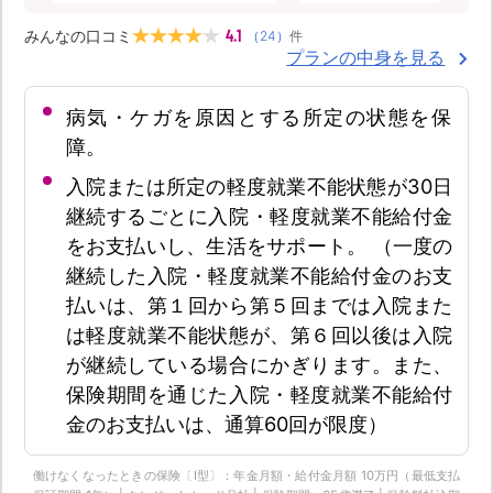
4.1
みんなの口コミ
（
24
）
件
プランの中身を見る
病気・ケガを原因とする所定の状態を保
障。
入院または所定の軽度就業不能状態が30日
継続するごとに入院・軽度就業不能給付金
をお支払いし、生活をサポート。 （一度の
継続した入院・軽度就業不能給付金のお支
払いは、第１回から第５回までは入院また
は軽度就業不能状態が、第６回以後は入院
が継続している場合にかぎります。また、
保険期間を通じた入院・軽度就業不能給付
金のお支払いは、通算60回が限度）
働けなくなったときの保険〔Ⅰ型〕：年金月額・給付金月額 10万円（最低支払