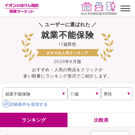
＼ ユーザーに選ばれた ／
ランキングから探す
就業不能保険
17歳男性
保険を比較する
おすすめ人気ランキング
保険会社から探す
2026年8月版
おすすめ・人気の商品を
クリック
が
多い順番にランキング形式でご紹介します。
イオンカード会員さま専用保険
キャンペーン一覧
詳細条件を追加する
コラム
ランキング
比較表
イオングループ従業員さま向け