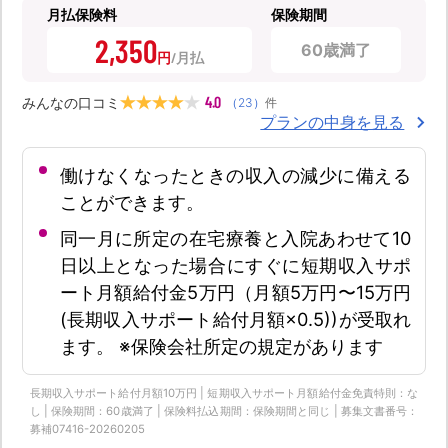
月払保険料
保険期間
2,350
60歳満了
円
4.0
みんなの口コミ
（
23
）
件
プランの中身を見る
働けなくなったときの収入の減少に備える
ことができます。
同一月に所定の在宅療養と入院あわせて10
日以上となった場合にすぐに短期収入サポ
ート月額給付金5万円（月額5万円〜15万円
(長期収入サポート給付月額×0.5))が受取れ
ます。 ※保険会社所定の規定があります
長期収入サポート給付月額10万円 | 短期収入サポート月額給付金免責特則：な
し | 保険期間：60歳満了 | 保険料払込期間：保険期間と同じ | 募集文書番号：
募補07416-20260205