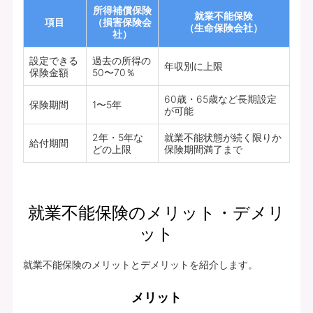
所得補償保険
就業不能保険
項目
（損害保険会
（生命保険会社）
社）
設定できる
過去の所得の
年収別に上限
保険金額
50〜70％
60歳・65歳など長期設定
保険期間
1〜5年
が可能
2年・5年な
就業不能状態が続く限りか
給付期間
どの上限
保険期間満了まで
就業不能保険のメリット・デメリ
ット
就業不能保険のメリットとデメリットを紹介します。
メリット