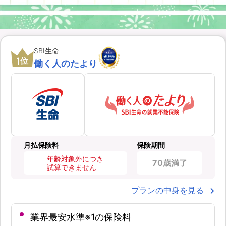
SBI生命
1
位
働く人のたより
月払保険料
保険期間
年齢対象外につき
70歳満了
試算できません
プランの中身を見る
業界最安水準※1の保険料