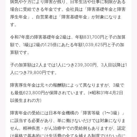
病気やケガにより障害が残り、日常生活や仕事に制限がある
場合に受給できる年金です。会社員は「障害基礎年金と障害
厚生年金」、自営業者は「障害基礎年金」が対象になりま
す。
令和7年度の障害基礎年金2級は、年額831,700円と子の加算
額で、1級は2級の1.25倍にあたる年額1,039,625円と子の加
算額です。
子の加算額は2人までは1人につき239,300円、3人目以降は1
人につき79,800円です。
障害厚生年金は元々の報酬額によって異なりますが、3級で
も最低623,800円が保障されています。(※昭和31年4月2日
以後生まれの方)
障害年金の受給には日本年金機構の「障害等級（1〜3級）」
に該当する必要があり、単に働けないだけでは対象になりま
せん。精神疾患・がん治療中での受給例もありますが、認定
は厳格で基本的には生活費の全てを補える制度ではない点に