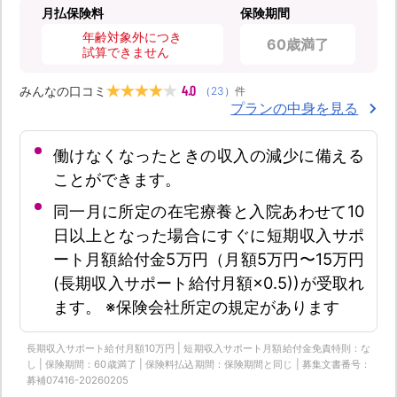
月払保険料
保険期間
年齢対象外につき
60歳満了
試算できません
4.0
みんなの口コミ
（
23
）
件
プランの中身を見る
働けなくなったときの収入の減少に備える
ことができます。
同一月に所定の在宅療養と入院あわせて10
日以上となった場合にすぐに短期収入サポ
ート月額給付金5万円（月額5万円〜15万円
(長期収入サポート給付月額×0.5))が受取れ
ます。 ※保険会社所定の規定があります
長期収入サポート給付月額10万円 | 短期収入サポート月額給付金免責特則：な
し | 保険期間：60歳満了 | 保険料払込期間：保険期間と同じ | 募集文書番号：
募補07416-20260205