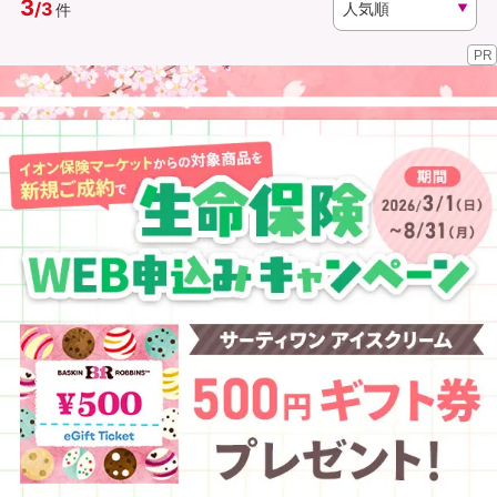
3
/
3
件
PR
資料請求
訪問相談
（無料）
（無料）
イオンカード会員さま専用保険