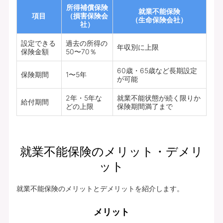
所得補償保険
就業不能保険
項目
（損害保険会
（生命保険会社）
社）
設定できる
過去の所得の
年収別に上限
保険金額
50〜70％
60歳・65歳など長期設定
保険期間
1〜5年
が可能
2年・5年な
就業不能状態が続く限りか
給付期間
どの上限
保険期間満了まで
就業不能保険のメリット・デメリ
ット
就業不能保険のメリットとデメリットを紹介します。
メリット