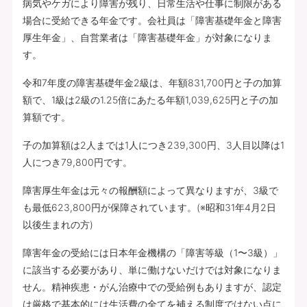
病気やケガにより障害が残り、日常生活や仕事に制限がある
場合に受給できる年金です。会社員は「障害基礎年金と障害
厚生年金」、自営業者は「障害基礎年金」が対象になりま
す。
令和7年度の障害基礎年金2級は、年額831,700円と子の加算
額で、1級は2級の1.25倍にあたる年額1,039,625円と子の加
算額です。
子の加算額は2人までは1人につき239,300円、3人目以降は1
人につき79,800円です。
障害厚生年金は元々の報酬額によって異なりますが、3級で
も最低623,800円が保障されています。(※昭和31年4月2日
以後生まれの方)
障害年金の受給には日本年金機構の「障害等級（1〜3級）」
に該当する必要があり、単に働けないだけでは対象になりま
せん。精神疾患・がん治療中での受給例もありますが、認定
は厳格で基本的には生活費の全てを補える制度ではない点に