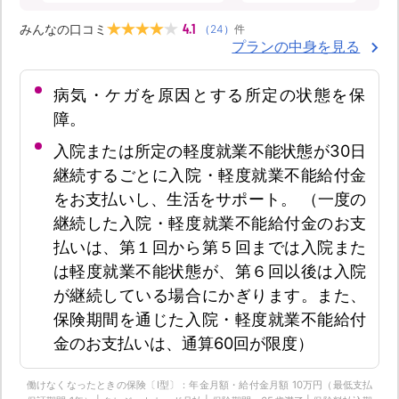
4.1
みんなの口コミ
（
24
）
件
プランの中身を見る
病気・ケガを原因とする所定の状態を保
障。
入院または所定の軽度就業不能状態が30日
継続するごとに入院・軽度就業不能給付金
をお支払いし、生活をサポート。 （一度の
継続した入院・軽度就業不能給付金のお支
払いは、第１回から第５回までは入院また
は軽度就業不能状態が、第６回以後は入院
が継続している場合にかぎります。また、
保険期間を通じた入院・軽度就業不能給付
金のお支払いは、通算60回が限度）
働けなくなったときの保険〔Ⅰ型〕：年金月額・給付金月額 10万円（最低支払