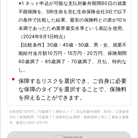
※1 ネット申込が可能な支払対象外期間60日の就業
不能保険を、SBI生命を含む生命保険会社3社で以下
の条件で比較した結果、最安の保険料との差が10％
未満であったため業界最安水準という表記を使用。
（2024年9月1日時点）
【比較条件】30歳・40歳・50歳、男・女、就業不
能給付金月額10万円・15万円・20万円、保険期間
60歳満了・65歳満了・70歳満了、月払、特約な
し。
保障するリスクを選択でき、ご自身に必要
な保障のタイプを選択することで、保険料
を抑えることができます。
全疾病型10万円｜70歳満了｜満額タイプ｜支払対象外期間：60日｜口座振替
月払 | 保険期間：70歳満了 | 保険料払込期間：保険期間と同じ | 募集文書番
号：募資S-2607-410-K1