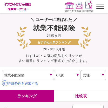
＼ ユーザーに選ばれた ／
ランキングから探す
就業不能保険
67歳女性
保険を比較する
おすすめ人気ランキング
保険会社から探す
2026年8月版
おすすめ・人気の商品を
クリック
が
多い順番にランキング形式でご紹介します。
イオンカード会員さま専用保険
キャンペーン一覧
詳細条件を追加する
コラム
ランキング
比較表
イオングループ従業員さま向け