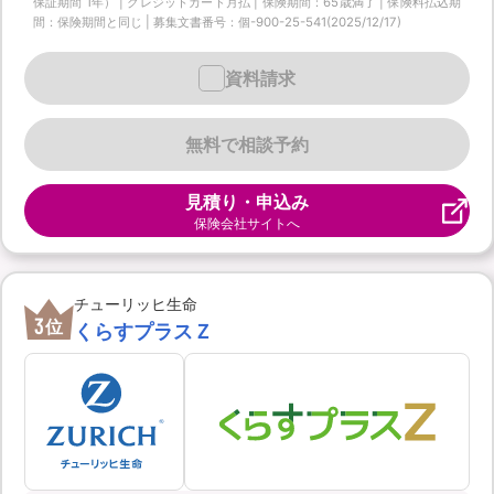
保証期間 1年） | クレジットカード月払 | 保険期間：65歳満了 | 保険料払込期
間：保険期間と同じ | 募集文書番号：個-900-25-541(2025/12/17)
資料請求
無料で相談予約
見積り・申込み
保険会社サイトへ
チューリッヒ生命
3
位
くらすプラスＺ