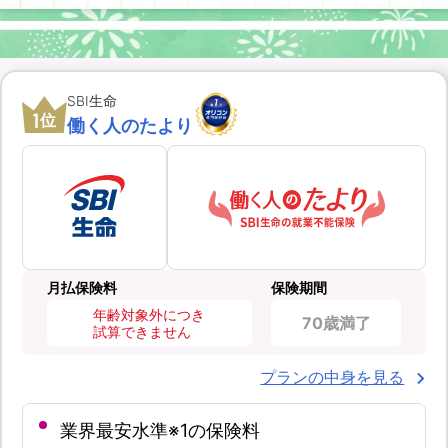
SBI生命
1
位
働く人のたより
月払保険料
保険期間
年齢対象外につき
70歳満了
試算できません
プランの中身を見る
業界最安水準※1の保険料