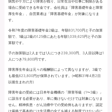
病気やケガにより障害が残り、日常生活や仕事に制限がある
場合に受給できる年金です。会社員は「障害基礎年金と障害
厚生年金」、自営業者は「障害基礎年金」が対象になりま
す。
令和7年度の障害基礎年金2級は、年額831,700円と子の加算
額で、1級は2級の1.25倍にあたる年額1,039,625円と子の加
算額です。
子の加算額は2人までは1人につき239,300円、3人目以降は1
人につき79,800円です。
障害厚生年金は元々の報酬額によって異なりますが、3級で
も最低623,800円が保障されています。(※昭和31年4月2日
以後生まれの方)
障害年金の受給には日本年金機構の「障害等級（1〜3級）」
に該当する必要があり、単に働けないだけでは対象になりま
せん。精神疾患・がん治療中での受給例もありますが、認定
は厳格で基本的には生活費の全てを補える制度ではない点に