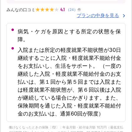
4.1
みんなの口コミ
（
24
）
件
プランの中身を見る
病気・ケガを原因とする所定の状態を保
障。
入院または所定の軽度就業不能状態が30日
継続するごとに入院・軽度就業不能給付金
をお支払いし、生活をサポート。 （一度の
継続した入院・軽度就業不能給付金のお支
払いは、第１回から第５回までは入院また
は軽度就業不能状態が、第６回以後は入院
が継続している場合にかぎります。また、
保険期間を通じた入院・軽度就業不能給付
金のお支払いは、通算60回が限度）
働けなくなったときの保険〔Ⅰ型〕：年金月額・給付金月額 10万円（最低支払