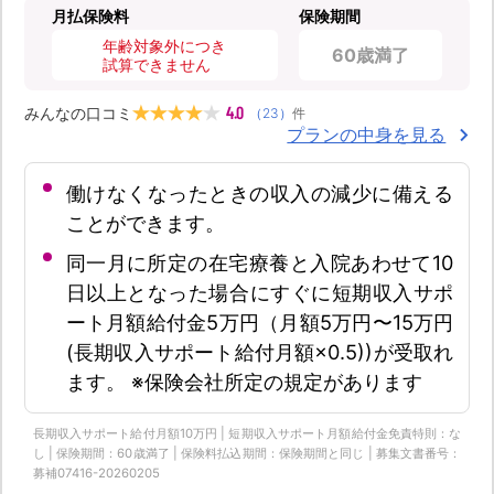
月払保険料
保険期間
年齢対象外につき
60歳満了
試算できません
4.0
みんなの口コミ
（
23
）
件
プランの中身を見る
働けなくなったときの収入の減少に備える
ことができます。
同一月に所定の在宅療養と入院あわせて10
日以上となった場合にすぐに短期収入サポ
ート月額給付金5万円（月額5万円〜15万円
(長期収入サポート給付月額×0.5))が受取れ
ます。 ※保険会社所定の規定があります
長期収入サポート給付月額10万円 | 短期収入サポート月額給付金免責特則：な
し | 保険期間：60歳満了 | 保険料払込期間：保険期間と同じ | 募集文書番号：
募補07416-20260205