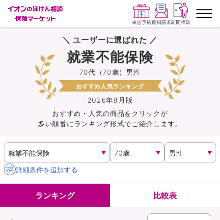
＼ ユーザーに選ばれた ／
ランキングから探す
就業不能保険
70代（70歳）男性
保険を比較する
おすすめ人気ランキング
保険会社から探す
2026年8月版
おすすめ・人気の商品を
クリック
が
多い順番にランキング形式でご紹介します。
イオンカード会員さま専用保険
キャンペーン一覧
詳細条件を追加する
コラム
ランキング
比較表
イオングループ従業員さま向け