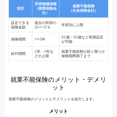
所得補償保険
就業不能保険
項目
（損害保険会
（生命保険会社）
社）
設定できる
過去の所得の
年収別に上限
保険金額
50〜70％
60歳・65歳など長期設定
保険期間
1〜5年
が可能
2年・5年な
就業不能状態が続く限りか
給付期間
どの上限
保険期間満了まで
就業不能保険のメリット・デメリ
ット
就業不能保険のメリットとデメリットを紹介します。
メリット