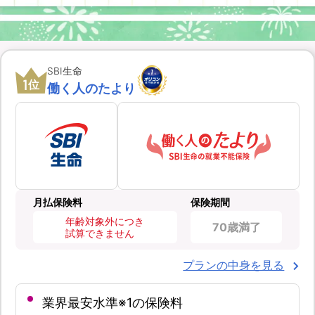
SBI生命
1
位
働く人のたより
月払保険料
保険期間
年齢対象外につき
70歳満了
試算できません
プランの中身を見る
業界最安水準※1の保険料