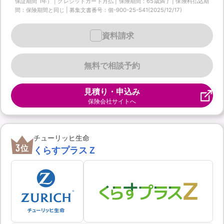
保証期間 1年） | クレジットカード月払 | 保険期間：65歳満了 | 保険料払込期
間：保険期間と同じ | 募集文書番号：個-900-25-541(2025/12/17)
資料請求
無料で相談予約
見積り・申込み
保険会社サイトへ
チューリッヒ生命
3
位
くらすプラスＺ