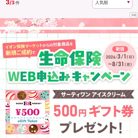
3
/
3
件
PR
資料請求
訪問相談
（無料）
（無料）
イオンカード会員さま専用保険