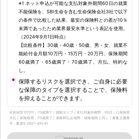
※1 ネット申込が可能な支払対象外期間60日の就業
不能保険を、SBI生命を含む生命保険会社3社で以下
の条件で比較した結果、最安の保険料との差が10％
未満であったため業界最安水準という表記を使用。
（2024年9月1日時点）
【比較条件】30歳・40歳・50歳、男・女、就業不
能給付金月額10万円・15万円・20万円、保険期間
60歳満了・65歳満了・70歳満了、月払、特約な
し。
保障するリスクを選択でき、ご自身に必要
な保障のタイプを選択することで、保険料
を抑えることができます。
全疾病型10万円｜70歳満了｜満額タイプ｜支払対象外期間：60日｜口座振替
月払 | 保険期間：70歳満了 | 保険料払込期間：保険期間と同じ | 募集文書番
号：募資S-2607-410-K1