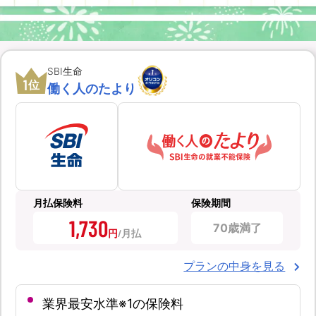
SBI生命
1
位
働く人のたより
月払保険料
保険期間
1,730
70歳満了
円
プランの中身を見る
業界最安水準※1の保険料