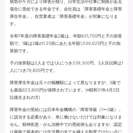
病気やケガにより障害が残り、日常生活や仕事に制限がある
場合に受給できる年金です。会社員は「障害基礎年金と障害
厚生年金」、自営業者は「障害基礎年金」が対象になりま
す。
令和7年度の障害基礎年金2級は、年額831,700円と子の加算
額で、1級は2級の1.25倍にあたる年額1,039,625円と子の加
算額です。
子の加算額は2人までは1人につき239,300円、3人目以降は1
人につき79,800円です。
障害厚生年金は元々の報酬額によって異なりますが、3級で
も最低623,800円が保障されています。(※昭和31年4月2日
以後生まれの方)
障害年金の受給には日本年金機構の「障害等級（1〜3級）」
に該当する必要があり、単に働けないだけでは対象になりま
せん。精神疾患・がん治療中での受給例もありますが、認定
は厳格で基本的には生活費の全てを補える制度ではない点に