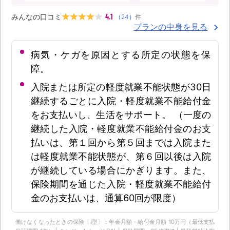
4.1
みんなの口コミ
（
24
）
件
プランの中身を見る
病気・ケガを原因とする所定の状態を保
障。
入院または所定の軽度就業不能状態が30日
継続するごとに入院・軽度就業不能給付金
をお支払いし、生活をサポート。 （一度の
継続した入院・軽度就業不能給付金のお支
払いは、第１回から第５回までは入院また
は軽度就業不能状態が、第６回以後は入院
が継続している場合にかぎります。また、
保険期間を通じた入院・軽度就業不能給付
金のお支払いは、通算60回が限度）
働けなくなったときの保険〔Ⅰ型〕：年金月額・給付金月額 10万円（最低支払