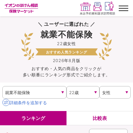
＼ ユーザーに選ばれた ／
ランキングから探す
就業不能保険
22歳女性
保険を比較する
おすすめ人気ランキング
保険会社から探す
2026年8月版
おすすめ・人気の商品を
クリック
が
多い順番にランキング形式でご紹介します。
イオンカード会員さま専用保険
キャンペーン一覧
詳細条件を追加する
コラム
ランキング
比較表
イオングループ従業員さま向け