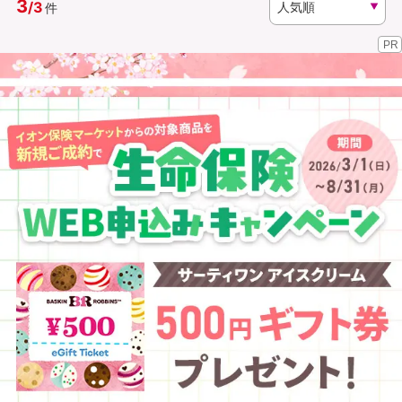
3
/
3
件
PR
資料請求
訪問相談
（無料）
（無料）
イオンカード会員さま専用保険