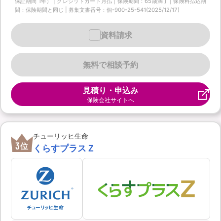
保証期間 1年） | クレジットカード月払 | 保険期間：65歳満了 | 保険料払込期
間：保険期間と同じ | 募集文書番号：個-900-25-541(2025/12/17)
資料請求
無料で相談予約
見積り・申込み
保険会社サイトへ
チューリッヒ生命
3
位
くらすプラスＺ