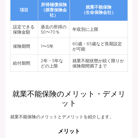
所得補償保険
就業不能保険
項目
（損害保険会
（生命保険会社）
社）
設定できる
過去の所得の
年収別に上限
保険金額
50〜70％
60歳・65歳など長期設定
保険期間
1〜5年
が可能
2年・5年な
就業不能状態が続く限りか
給付期間
どの上限
保険期間満了まで
就業不能保険のメリット・デメリ
ット
就業不能保険のメリットとデメリットを紹介します。
メリット