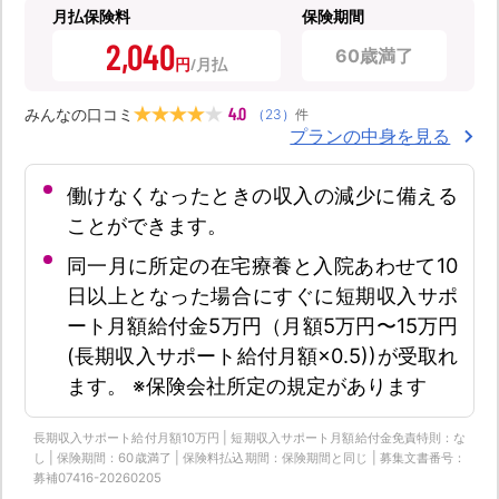
月払保険料
保険期間
2,040
60歳満了
円
4.0
みんなの口コミ
（
23
）
件
プランの中身を見る
働けなくなったときの収入の減少に備える
ことができます。
同一月に所定の在宅療養と入院あわせて10
日以上となった場合にすぐに短期収入サポ
ート月額給付金5万円（月額5万円〜15万円
(長期収入サポート給付月額×0.5))が受取れ
ます。 ※保険会社所定の規定があります
長期収入サポート給付月額10万円 | 短期収入サポート月額給付金免責特則：な
し | 保険期間：60歳満了 | 保険料払込期間：保険期間と同じ | 募集文書番号：
募補07416-20260205