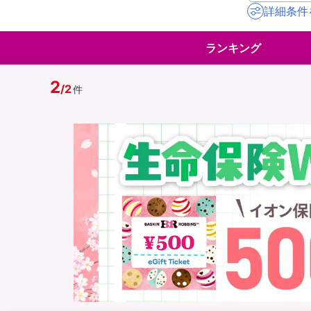
詳細条件
地震保険
ペット保険
ランキング
イオンカード会員さ
スマホ保険
専用保険（損害保険
2
/
2
件