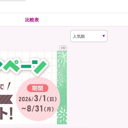
険
ゴルファー保険
比較表
PR