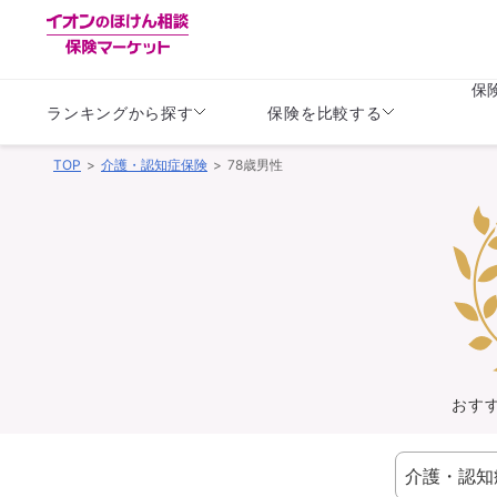
保
ランキングから探す
保険を比較する
TOP
介護・認知症保険
78歳男性
生命保険
生命保険
保険（医療保険）
保険（自動車保険）
生命保険
生命保険
医療保険
医療保険
健康
子供
学資保険
定期保険
定期保険
終身保険
持病がある方向け
個人年金保険
持病がある方向け
生命保険
持病がある方向け
医療保険
がん保険
おす
損害保険
損害保険
自動車保険
自動車保険
バイク保険