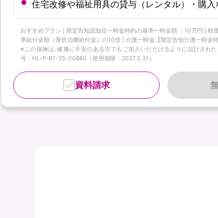
住宅改修や福祉用具の貸与（レンタル）・購入
おすすめプラン | 限定告知認知症一時金特約の基準一時金額 ：10万円 |
準給付金額（骨折治療給付金）の10倍 | 介護一時金【限定告知介護一時金特
※この保険は､健康に不安のある方でもご加入いただけるように設計された商品
号：HL-P-B1-25-00880（使用期限：2027.3.31）
資料請求