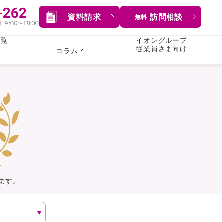
資料請求
訪問相談
無料
一覧
イオングループ
従業員さま向け
コラム
女性
険
険
就業不能保険
就業不能保険
暮らし
険
介護・認知症保険
持病がある方向け
症保険
生命保険
コラム全てを見る
方向け
イオンカード会員さま
専用保険（生命保険）
ます。
総合ランキングを見る
傷害保険