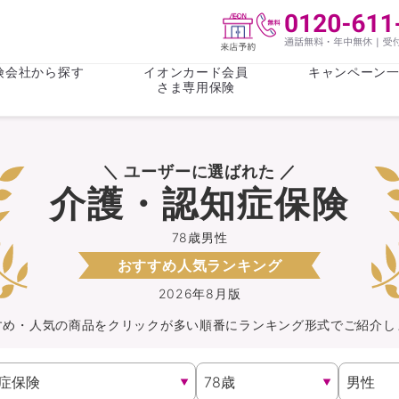
険会社から探す
イオンカード会員
キャンペーン
さま専用保険
保険(その他)
お金
＼ ユーザーに選ばれた ／
がん保険
がん保険
女性医療保
女性医療保
介護・認知症保険
ライフステージ
心配事
終身保険
収入保障保
収入保障保険
介護・認知
78歳男性
おすすめ人気ランキング
持病がある方向け
持病がある
医療保険
がん保険
2026年8月版
すめ・人気の商品を
クリック
が
多い順番にランキング形式でご紹介し
自転車保険
火災保険