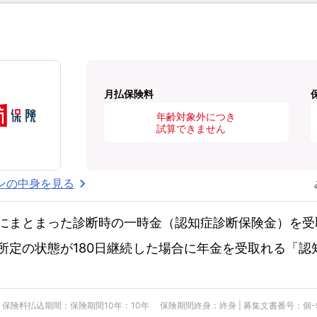
月払保険料
年齢対象外につき
試算できません
ンの中身を見る
にまとまった診断時の一時金（認知症診断保険金）を受
所定の状態が180日継続した場合に年金を受取れる「認
険料払込期間：保険期間10年：10年 保険期間終身：終身 | 募集文書番号：個-900-25-