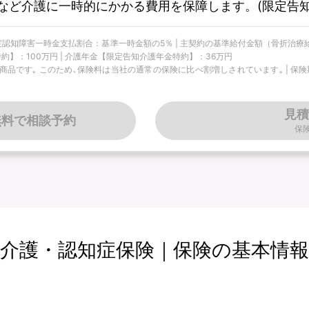
など介護に一時的にかかる費用を保障します。(限定告知
 軽度認知障害一時金支払割合：基準一時金額の5％ | 主契約の基準給付金額（骨折治療
約】：100万円 | 介護年金【限定告知介護年金特約】：36万円
です｡ このため､保険料は当社の通常の保険に比べ割増しされています｡ | 保険期間
見積
無料で相談予約
保
介護・認知症保険｜保険の基本情報