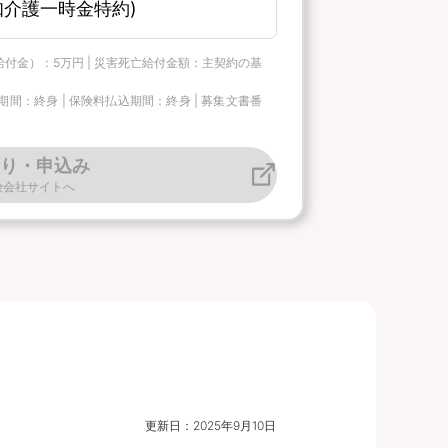
介護一時金特約)
給付金）：5万円 | 災害死亡給付金額：主契約の基
：終身 | 保険料払込期間：終身 | 募集文書番
り・申込み
険会社サイトへ
更新日：
2025年9月10日