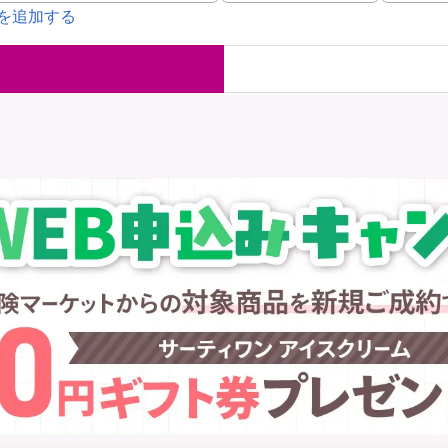
を追加する
国内旅行保険
海外旅行保
ま
WAON POINT還元型保険
）