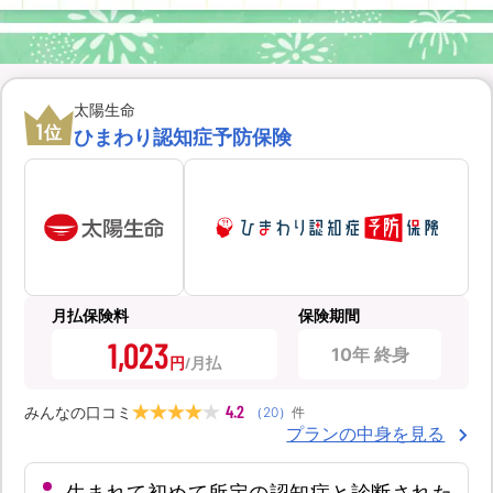
太陽生命
1
位
ひまわり認知症予防保険
月払保険料
保険期間
1,023
10年 終身
円
4.2
みんなの口コミ
（
20
）
件
プランの中身を見る
生まれて初めて所定の認知症と診断された