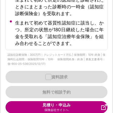
ときにまとまった診断時の一時金（認知症
診断保険金）を受取れます。
生まれて初めて器質性認知症に該当し、か
つ、所定の状態が180日継続した場合に年
金を受取れる「認知症治療年金保険」を組
み合わせることができます。
認知症診断保険：300万円｜クレジットカード月払 | 保険期間：10年 終身 | 保
険料払込期間：保険期間10年：10年 保険期間終身：終身 | 募集文書番号：
個-900-25-536(2025/12/17)
資料請求
無料で相談予約
見積り・申込み
保険会社サイトへ