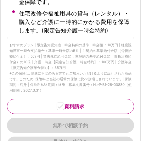
金保障です。
住宅改修や福祉用具の貸与（レンタル）・
購入など介護に一時的にかかる費用を保障
します。(限定告知介護一時金特約)
おすすめプラン | 限定告知認知症一時金特約の基準一時金額 ：10万円 | 軽度認
知障害一時金支払割合：基準一時金額の5％ | 主契約の基準給付金額（骨折治
療給付金）：5万円 | 災害死亡給付金額：主契約の基準給付金額（骨折治療給
付金）の10倍 | 介護一時金【限定告知介護一時金特約】：100万円 | 介護年金
【限定告知介護年金特約】：36万円
※この保険は､健康に不安のある方でもご加入いただけるように設計された商品
です｡ このため､保険料は当社の通常の保険に比べ割増しされています｡ | 保険
期間：終身 | 保険料払込期間：終身 | 募集文書番号：HL-P-B1-25-00880（使
用期限：2027.3.31）
資料請求
無料で相談予約