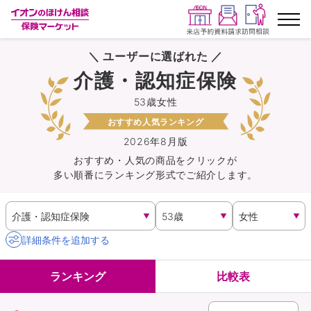
＼ ユーザーに選ばれた ／
ランキングから探す
介護・認知症保険
53歳女性
保険を比較する
おすすめ人気ランキング
保険会社から探す
2026年8月版
おすすめ・人気の商品を
クリック
が
多い順番にランキング形式でご紹介します。
イオンカード会員さま専用保険
キャンペーン一覧
詳細条件を追加する
コラム
ランキング
比較表
イオングループ従業員さま向け