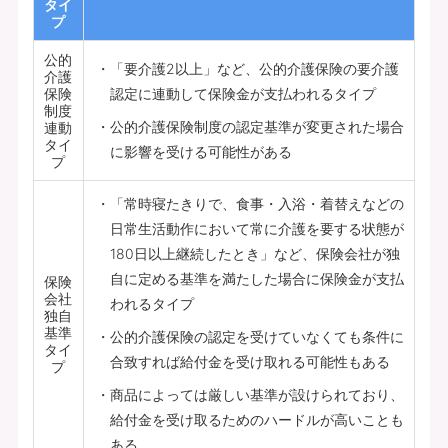
タイ
プ
公的
「要介護2以上」など、公的介護保険の要介護
介護
保険
認定に連動して保険金が支払われるタイプ
制度
公的介護保険制度の認定基準が変更された場合
連動
タイ
に影響を受ける可能性がある
プ
「常時寝たきりで、食事・入浴・着替えなどの
日常生活動作において常に介護を要する状態が
180日以上継続したとき」など、保険会社が独
自に定める基準を満たした場合に保険金が支払
保険
会社
われるタイプ
独自
基準
公的介護保険の認定を受けていなくても条件に
タイ
合致すれば給付金を受け取れる可能性もある
プ
商品によっては厳しい基準が設けられており、
給付金を受け取るためのハードルが高いことも
ある