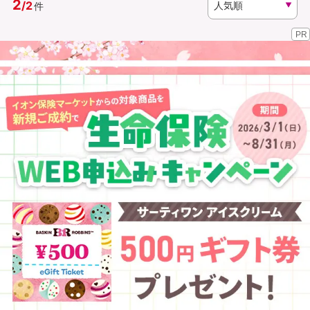
2
/
2
件
PR
資料請求
訪問相談
（無料）
（無料）
イオンカード会員さま専用保険