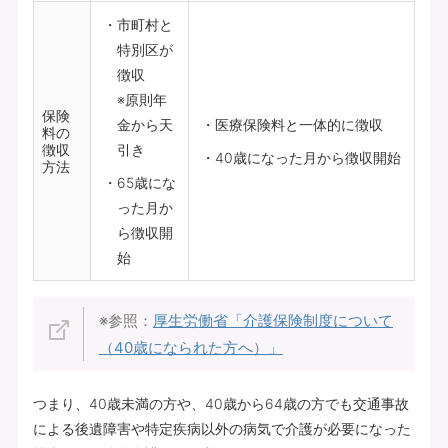
市町村と
特別区が
徴収
※原則年
保険
金から天
医療保険料と一体的に徴収
料の
徴収
引き
40歳になった月から徴収開始
方法
65歳にな
った月か
ら徴収開
始
※参照：
厚生労働省「介護保険制度について
（40歳になられた方へ）」
つまり、40歳未満の方や、40歳から64歳の方でも交通事故
による後遺障害や特定疾病以外の病気で介護が必要になった