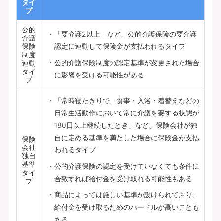
タイ
プ
公的
「要介護2以上」など、公的介護保険の要介護
介護
保険
認定に連動して保険金が支払われるタイプ
制度
公的介護保険制度の認定基準が変更された場合
連動
タイ
に影響を受ける可能性がある
プ
「常時寝たきりで、食事・入浴・着替えなどの
日常生活動作において常に介護を要する状態が
180日以上継続したとき」など、保険会社が独
自に定める基準を満たした場合に保険金が支払
保険
会社
われるタイプ
独自
基準
公的介護保険の認定を受けていなくても条件に
タイ
合致すれば給付金を受け取れる可能性もある
プ
商品によっては厳しい基準が設けられており、
給付金を受け取るためのハードルが高いことも
ある