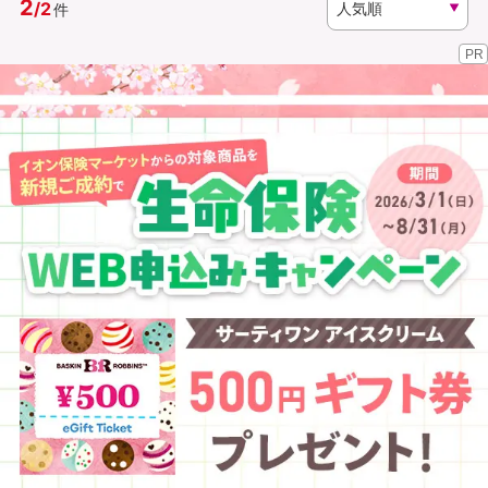
2
/
2
件
PR
資料請求
訪問相談
（無料）
（無料）
イオンカード会員さま専用保険