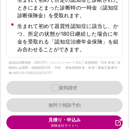
ときにまとまった診断時の一時金（認知症
診断保険金）を受取れます。
生まれて初めて器質性認知症に該当し、か
つ、所定の状態が180日継続した場合に年
金を受取れる「認知症治療年金保険」を組
み合わせることができます。
認知症診断保険：300万円｜クレジットカード月払 | 保険期間：10年 終身 | 保
険料払込期間：保険期間10年：10年 保険期間終身：終身 | 募集文書番号：
個-900-25-536(2025/12/17)
資料請求
無料で相談予約
見積り・申込み
保険会社サイトへ