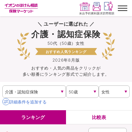
＼ ユーザーに選ばれた ／
ランキングから探す
介護・認知症保険
50代（50歳）女性
保険を比較する
おすすめ人気ランキング
保険会社から探す
2026年8月版
おすすめ・人気の商品を
クリック
が
多い順番にランキング形式でご紹介します。
イオンカード会員さま専用保険
キャンペーン一覧
詳細条件を追加する
コラム
ランキング
比較表
イオングループ従業員さま向け