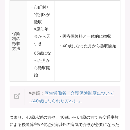
市町村と
特別区が
徴収
※原則年
保険
金から天
医療保険料と一体的に徴収
料の
徴収
引き
40歳になった月から徴収開始
方法
65歳にな
った月か
ら徴収開
始
※参照：
厚生労働省「介護保険制度について
（40歳になられた方へ）」
つまり、40歳未満の方や、40歳から64歳の方でも交通事故
による後遺障害や特定疾病以外の病気で介護が必要になった