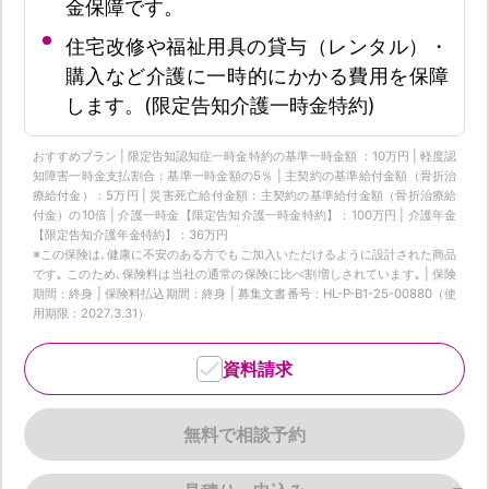
金保障です。
住宅改修や福祉用具の貸与（レンタル）・
購入など介護に一時的にかかる費用を保障
します。(限定告知介護一時金特約)
おすすめプラン | 限定告知認知症一時金特約の基準一時金額 ：10万円 | 軽度認
知障害一時金支払割合：基準一時金額の5％ | 主契約の基準給付金額（骨折治
療給付金）：5万円 | 災害死亡給付金額：主契約の基準給付金額（骨折治療給
付金）の10倍 | 介護一時金【限定告知介護一時金特約】：100万円 | 介護年金
【限定告知介護年金特約】：36万円
※この保険は､健康に不安のある方でもご加入いただけるように設計された商品
です｡ このため､保険料は当社の通常の保険に比べ割増しされています｡ | 保険
期間：終身 | 保険料払込期間：終身 | 募集文書番号：HL-P-B1-25-00880（使
用期限：2027.3.31）
資料請求
無料で相談予約