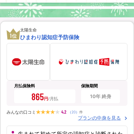
太陽生命
1
位
ひまわり認知症予防保険
月払保険料
保険期間
865
10年 終身
円
4.2
みんなの口コミ
（
20
）
件
プランの中身を見る
生まれて初めて所定の認知症と診断された