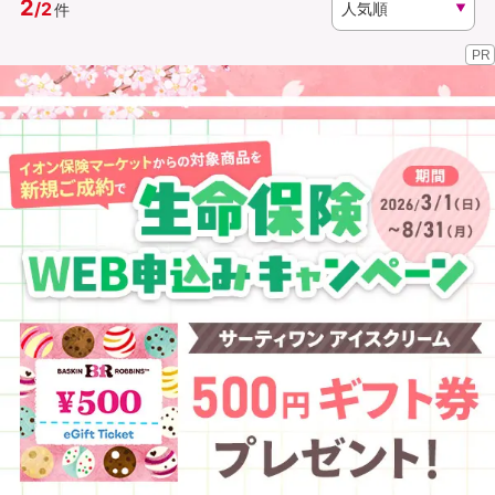
2
/
2
件
PR
資料請求
訪問相談
（無料）
（無料）
イオンカード会員さま専用保険