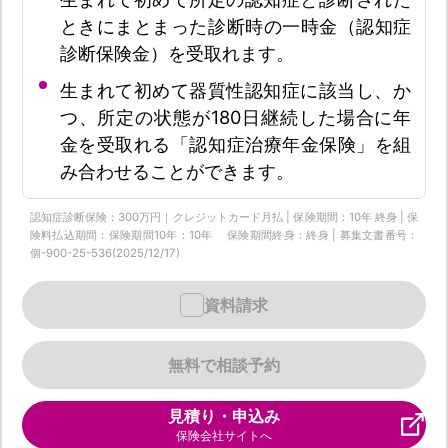
ときにまとまった診断時の一時金（認知症
診断保険金）を受取れます。
生まれて初めて器質性認知症に該当し、か
つ、所定の状態が180日継続した場合に年
金を受取れる「認知症治療年金保険」を組
み合わせることができます。
認知症診断保険：300万円｜クレジットカード月払 | 保険期間：10年 終身 | 保
険料払込期間：保険期間10年：10年 保険期間終身：終身 | 募集文書番号：
個-900-25-536(2025/12/17)
資料請求
無料で相談予約
見積り・申込み
保険会社サイトへ