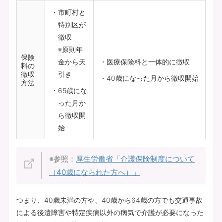
市町村と
特別区が
徴収
※原則年
保険
金から天
医療保険料と一体的に徴収
料の
徴収
引き
40歳になった月から徴収開始
方法
65歳にな
った月か
ら徴収開
始
※参照：
厚生労働省「介護保険制度について
（40歳になられた方へ）」
つまり、40歳未満の方や、40歳から64歳の方でも交通事故
による後遺障害や特定疾病以外の病気で介護が必要になった