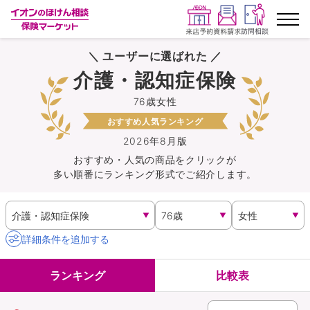
＼ ユーザーに選ばれた ／
ランキングから探す
介護・認知症保険
76歳女性
保険を比較する
おすすめ人気ランキング
保険会社から探す
2026年8月版
おすすめ・人気の商品を
クリック
が
多い順番にランキング形式でご紹介します。
イオンカード会員さま専用保険
キャンペーン一覧
詳細条件を追加する
コラム
ランキング
比較表
イオングループ従業員さま向け