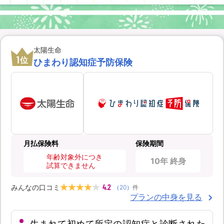
太陽生命
1
位
ひまわり認知症予防保険
月払保険料
保険期間
年齢対象外につき
10年 終身
試算できません
4.2
みんなの口コミ
（
20
）
件
プランの中身を見る
生まれて初めて所定の認知症と診断された