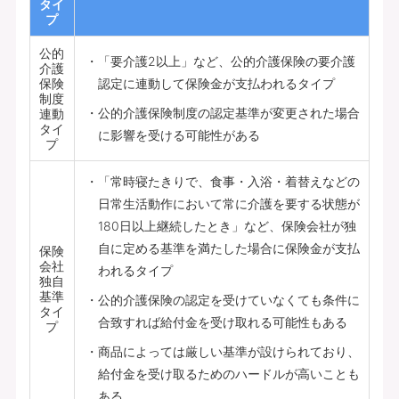
タイ
プ
公的
「要介護2以上」など、公的介護保険の要介護
介護
保険
認定に連動して保険金が支払われるタイプ
制度
公的介護保険制度の認定基準が変更された場合
連動
タイ
に影響を受ける可能性がある
プ
「常時寝たきりで、食事・入浴・着替えなどの
日常生活動作において常に介護を要する状態が
180日以上継続したとき」など、保険会社が独
自に定める基準を満たした場合に保険金が支払
保険
会社
われるタイプ
独自
基準
公的介護保険の認定を受けていなくても条件に
タイ
合致すれば給付金を受け取れる可能性もある
プ
商品によっては厳しい基準が設けられており、
給付金を受け取るためのハードルが高いことも
ある