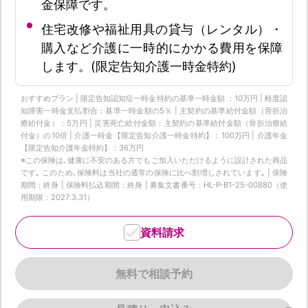
金保障です。
住宅改修や福祉用具の貸与（レンタル）・
購入など介護に一時的にかかる費用を保障
します。(限定告知介護一時金特約)
おすすめプラン | 限定告知認知症一時金特約の基準一時金額 ：10万円 | 軽度認
知障害一時金支払割合：基準一時金額の5％ | 主契約の基準給付金額（骨折治
療給付金）：5万円 | 災害死亡給付金額：主契約の基準給付金額（骨折治療給
付金）の10倍 | 介護一時金【限定告知介護一時金特約】：100万円 | 介護年金
【限定告知介護年金特約】：36万円
※この保険は､健康に不安のある方でもご加入いただけるように設計された商品
です｡ このため､保険料は当社の通常の保険に比べ割増しされています｡ | 保険
期間：終身 | 保険料払込期間：終身 | 募集文書番号：HL-P-B1-25-00880（使
用期限：2027.3.31）
資料請求
無料で相談予約