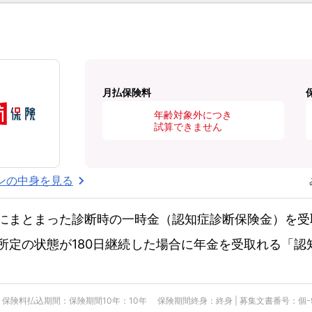
月払保険料
年齢対象外につき
試算できません
ンの中身を見る
にまとまった診断時の一時金（認知症診断保険金）を受
所定の状態が180日継続した場合に年金を受取れる「認
険料払込期間：保険期間10年：10年 保険期間終身：終身 | 募集文書番号：個-900-25-