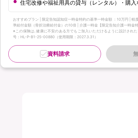
住宅改修や福祉用具の貸与（レンタル）・購入
おすすめプラン | 限定告知認知症一時金特約の基準一時金額 ：10万円 |
準給付金額（骨折治療給付金）の10倍 | 介護一時金【限定告知介護一時金特
※この保険は､健康に不安のある方でもご加入いただけるように設計された商品
号：HL-P-B1-25-00880（使用期限：2027.3.31）
資料請求