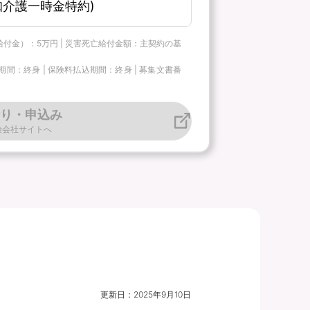
介護一時金特約)
給付金）：5万円 | 災害死亡給付金額：主契約の基
：終身 | 保険料払込期間：終身 | 募集文書番
り・申込み
険会社サイトへ
更新日：
2025年9月10日