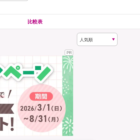
険
ゴルファー保険
比較表
PR