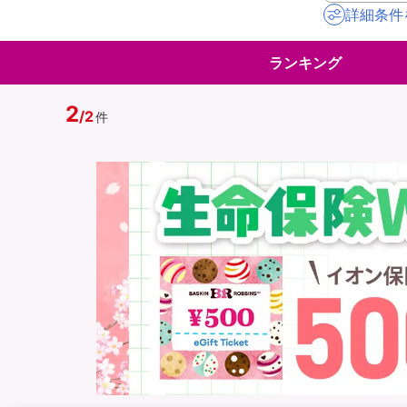
詳細条件
地震保険
ペット保険
ランキング
イオンカード会員さ
スマホ保険
専用保険（損害保険
2
/
2
件