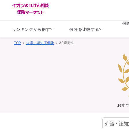
保
ランキングから探す
保険を比較する
TOP
介護・認知症保険
33歳男性
生命保険
生命保険
保険（医療保険）
保険（自動車保険）
生命保険
生命保険
医療保険
医療保険
健康
子供
学資保険
定期保険
定期保険
終身保険
持病がある方向け
個人年金保険
持病がある方向け
生命保険
持病がある方向け
医療保険
がん保険
おす
損害保険
損害保険
自動車保険
自動車保険
バイク保険