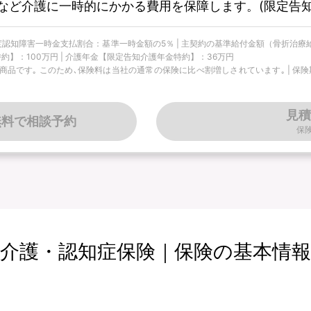
など介護に一時的にかかる費用を保障します。(限定告知
 軽度認知障害一時金支払割合：基準一時金額の5％ | 主契約の基準給付金額（骨折治療
約】：100万円 | 介護年金【限定告知介護年金特約】：36万円
です｡ このため､保険料は当社の通常の保険に比べ割増しされています｡ | 保険期間
見積
無料で相談予約
保
介護・認知症保険｜保険の基本情報