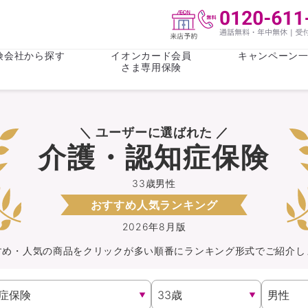
険会社から探す
イオンカード会員
キャンペーン
さま専用保険
保険(その他)
お金
＼ ユーザーに選ばれた ／
がん保険
がん保険
女性医療保
女性医療保
介護・認知症保険
ライフステージ
心配事
終身保険
収入保障保
収入保障保険
介護・認知
33歳男性
おすすめ人気ランキング
持病がある方向け
持病がある
医療保険
がん保険
2026年8月版
すめ・人気の商品を
クリック
が
多い順番にランキング形式でご紹介し
自転車保険
火災保険