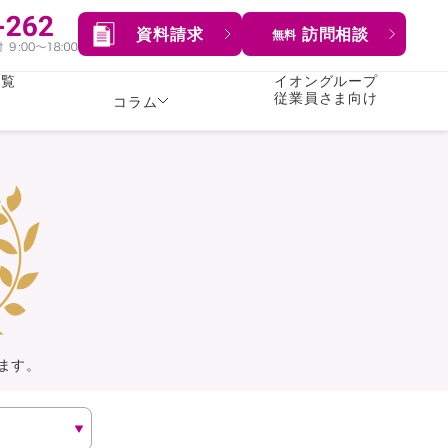
資料請求
訪問相談
無料
一覧
イオングループ
従業員さま向け
コラム
女性
険
険
就業不能保険
就業不能保険
暮らし
険
介護・認知症保険
持病がある方向け
症保険
生命保険
コラム全てを見る
方向け
イオンカード会員さま
専用保険（生命保険）
ます。
総合ランキングを見る
傷害保険