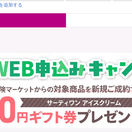
を追加する
国内旅行保険
海外旅行保
ま
WAON POINT還元型保険
）