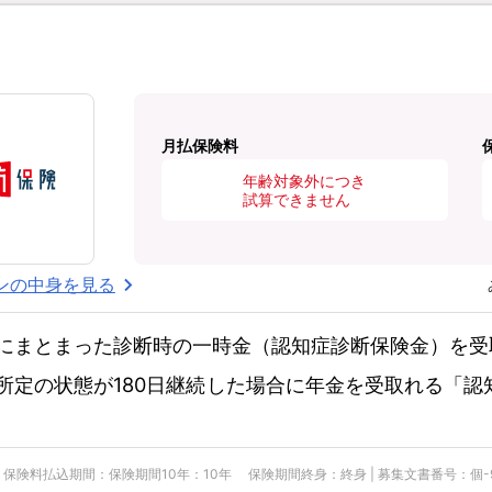
月払保険料
年齢対象外につき
試算できません
ンの中身を見る
にまとまった診断時の一時金（認知症診断保険金）を受
所定の状態が180日継続した場合に年金を受取れる「認
険料払込期間：保険期間10年：10年 保険期間終身：終身 | 募集文書番号：個-900-25-