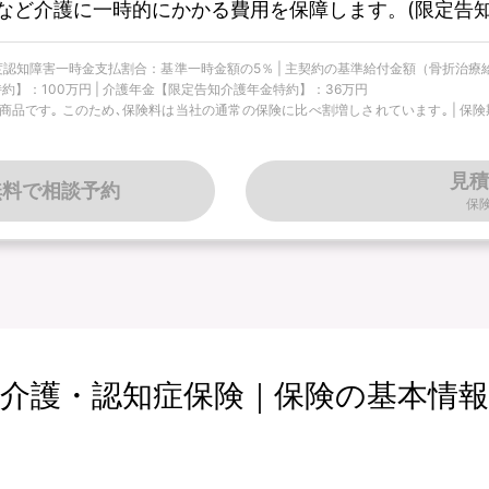
など介護に一時的にかかる費用を保障します。(限定告知
 軽度認知障害一時金支払割合：基準一時金額の5％ | 主契約の基準給付金額（骨折治療
約】：100万円 | 介護年金【限定告知介護年金特約】：36万円
です｡ このため､保険料は当社の通常の保険に比べ割増しされています｡ | 保険期間
見積
無料で相談予約
保
介護・認知症保険｜保険の基本情報