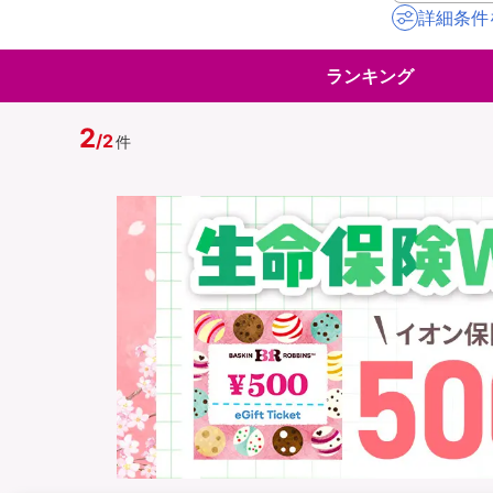
詳細条件
地震保険
ペット保険
ランキング
イオンカード会員さ
スマホ保険
専用保険（損害保険
2
/
2
件