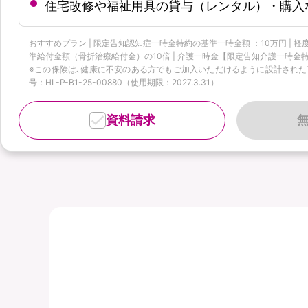
住宅改修や福祉用具の貸与（レンタル）・購入
おすすめプラン | 限定告知認知症一時金特約の基準一時金額 ：10万円 |
準給付金額（骨折治療給付金）の10倍 | 介護一時金【限定告知介護一時金特
※この保険は､健康に不安のある方でもご加入いただけるように設計された商品
号：HL-P-B1-25-00880（使用期限：2027.3.31）
資料請求