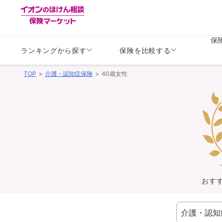
保
ランキングから探す
保険を比較する
TOP
介護・認知症保険
40歳女性
生命保険
生命保険
保険（医療保険）
保険（自動車保険）
生命保険
生命保険
医療保険
医療保険
健康
子供
学資保険
定期保険
定期保険
終身保険
持病がある方向け
個人年金保険
持病がある方向け
生命保険
持病がある方向け
医療保険
がん保険
おす
損害保険
損害保険
自動車保険
自動車保険
バイク保険