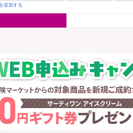
を追加する
国内旅行保険
海外旅行保
ま
WAON POINT還元型保険
）