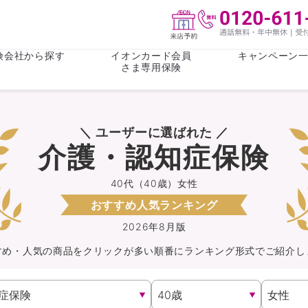
険会社から探す
イオンカード会員
キャンペーン
さま専用保険
保険(その他)
お金
＼ ユーザーに選ばれた ／
がん保険
がん保険
女性医療保
女性医療保
介護・認知症保険
ライフステージ
心配事
終身保険
収入保障保
収入保障保険
介護・認知
40代（40歳）女性
おすすめ人気ランキング
持病がある方向け
持病がある
医療保険
がん保険
2026年8月版
すめ・人気の商品を
クリック
が
多い順番にランキング形式でご紹介し
自転車保険
火災保険