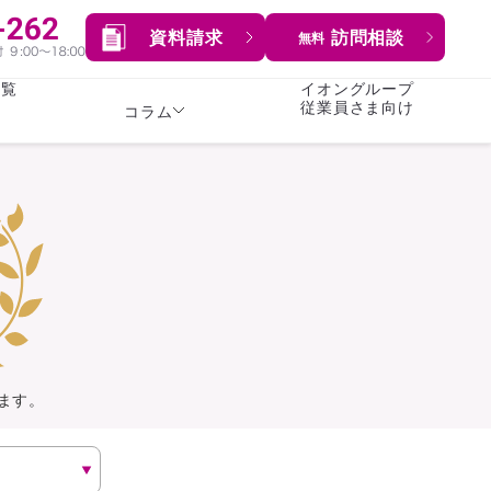
資料請求
訪問相談
無料
一覧
イオングループ
従業員さま向け
コラム
女性
険
険
就業不能保険
就業不能保険
暮らし
険
介護・認知症保険
持病がある方向け
症保険
生命保険
コラム全てを見る
方向け
イオンカード会員さま
専用保険（生命保険）
ます。
総合ランキングを見る
傷害保険