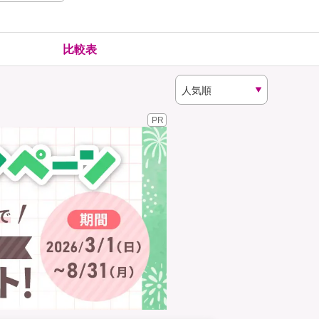
険
ゴルファー保険
比較表
PR