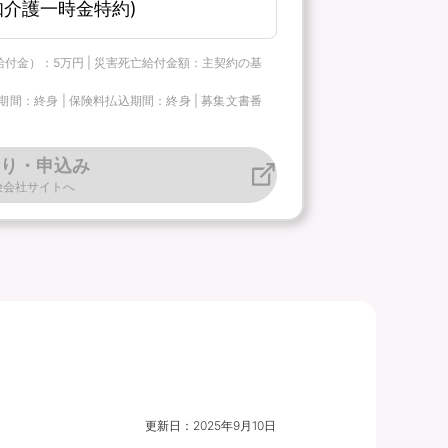
介護一時金特約)
給付金）：5万円 | 災害死亡給付金額：主契約の基
：終身 | 保険料払込期間：終身 | 募集文書番
り・申込み
険会社サイトへ
更新日：
2025年9月10日