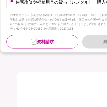
住宅改修や福祉用具の貸与（レンタル）・購入
おすすめプラン | 限定告知認知症一時金特約の基準一時金額 ：10万円 |
準給付金額（骨折治療給付金）の10倍 | 介護一時金【限定告知介護一時金特
※この保険は､健康に不安のある方でもご加入いただけるように設計された商品
号：HL-P-B1-25-00880（使用期限：2027.3.31）
資料請求