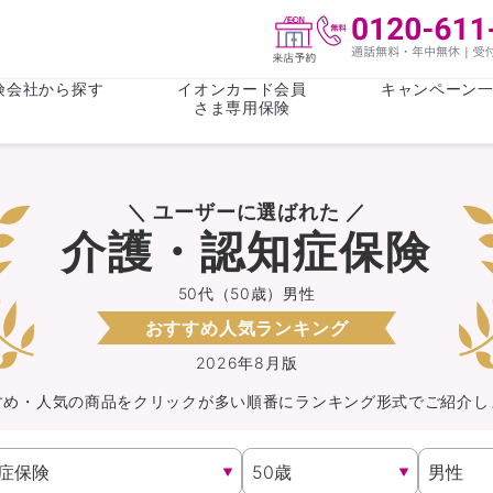
険会社から探す
イオンカード会員
キャンペーン
さま専用保険
保険(その他)
お金
＼ ユーザーに選ばれた ／
がん保険
がん保険
女性医療保
女性医療保
介護・認知症保険
ライフステージ
心配事
終身保険
収入保障保
収入保障保険
介護・認知
50代（50歳）男性
おすすめ人気ランキング
持病がある方向け
持病がある
医療保険
がん保険
2026年8月版
すめ・人気の商品を
クリック
が
多い順番にランキング形式でご紹介し
自転車保険
火災保険