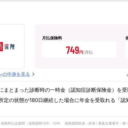
月払保険料
749
円
ンの中身を見る
にまとまった診断時の一時金（認知症診断保険金）を受
所定の状態が180日継続した場合に年金を受取れる「認
険料払込期間：保険期間10年：10年 保険期間終身：終身 | 募集文書番号：個-900-25-