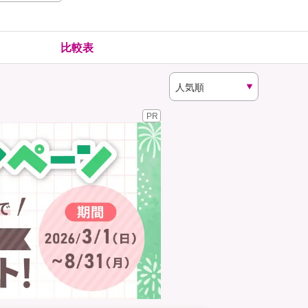
険
ゴルファー保険
比較表
PR