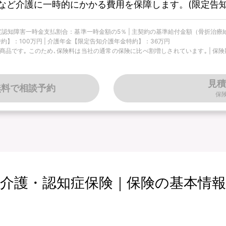
など介護に一時的にかかる費用を保障します。(限定告知
 軽度認知障害一時金支払割合：基準一時金額の5％ | 主契約の基準給付金額（骨折治療
約】：100万円 | 介護年金【限定告知介護年金特約】：36万円
です｡ このため､保険料は当社の通常の保険に比べ割増しされています｡ | 保険期間
見積
無料で相談予約
保
介護・認知症保険｜保険の基本情報