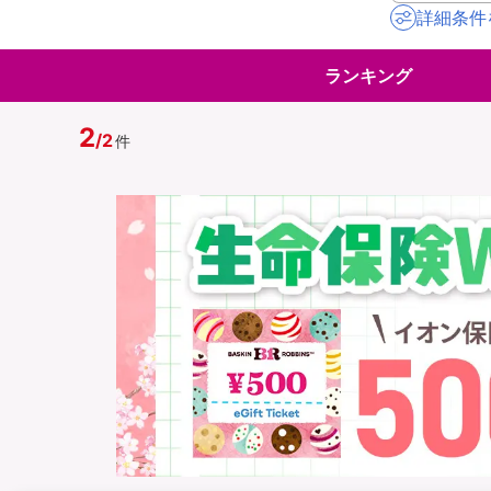
詳細条件
地震保険
ペット保険
ランキング
イオンカード会員さ
スマホ保険
専用保険（損害保険
2
/
2
件