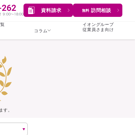
資料請求
訪問相談
無料
一覧
イオングループ
従業員さま向け
コラム
女性
険
険
就業不能保険
就業不能保険
暮らし
険
介護・認知症保険
持病がある方向け
症保険
生命保険
コラム全てを見る
方向け
イオンカード会員さま
専用保険（生命保険）
ます。
総合ランキングを見る
傷害保険