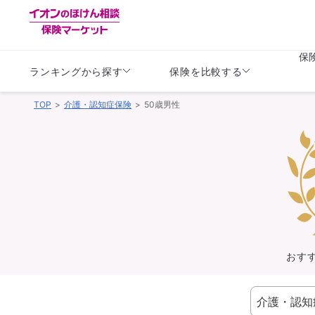
保
ランキングから探す
保険を比較する
TOP
介護・認知症保険
50歳男性
生命保険
生命保険
保険（医療保険）
保険（自動車保険）
生命保険
生命保険
医療保険
医療保険
健康
子供
学資保険
定期保険
定期保険
終身保険
持病がある方向け
個人年金保険
持病がある方向け
生命保険
持病がある方向け
医療保険
がん保険
おす
損害保険
損害保険
自動車保険
自動車保険
バイク保険