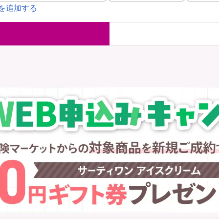
を追加する
国内旅行保険
海外旅行保
ま
WAON POINT還元型保険
）