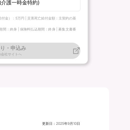
介護一時金特約)
給付金）：5万円 | 災害死亡給付金額：主契約の基
：終身 | 保険料払込期間：終身 | 募集文書番
り・申込み
険会社サイトへ
更新日：
2025年9月10日