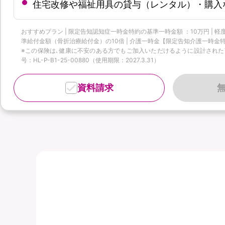
住宅改修や福祉用具の貸与（レンタル）・購入
おすすめプラン | 限定告知認知症一時金特約の基準一時金額 ：10万円 |
準給付金額（骨折治療給付金）の10倍 | 介護一時金【限定告知介護一時金特
※この保険は､健康に不安のある方でもご加入いただけるように設計された商品
号：HL-P-B1-25-00880（使用期限：2027.3.31）
資料請求