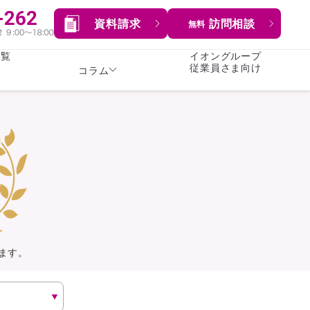
資料請求
訪問相談
無料
一覧
イオングループ
従業員さま向け
コラム
女性
険
険
就業不能保険
就業不能保険
暮らし
険
介護・認知症保険
持病がある方向け
症保険
生命保険
コラム全てを見る
方向け
イオンカード会員さま
専用保険（生命保険）
ます。
総合ランキングを見る
傷害保険