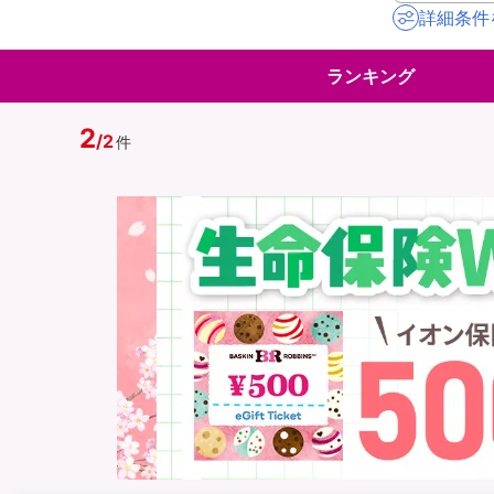
詳細条件
地震保険
ペット保険
ランキング
イオンカード会員さ
スマホ保険
専用保険（損害保険
2
/
2
件