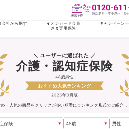
険会社から探す
イオンカード会員
キャンペーン
さま専用保険
保険(その他)
お金
＼ ユーザーに選ばれた ／
がん保険
がん保険
女性医療保
女性医療保
介護・認知症保険
ライフステージ
心配事
終身保険
収入保障保
収入保障保険
介護・認知
48歳男性
おすすめ人気ランキング
持病がある方向け
持病がある
医療保険
がん保険
2026年8月版
すめ・人気の商品を
クリック
が
多い順番にランキング形式でご紹介し
自転車保険
火災保険