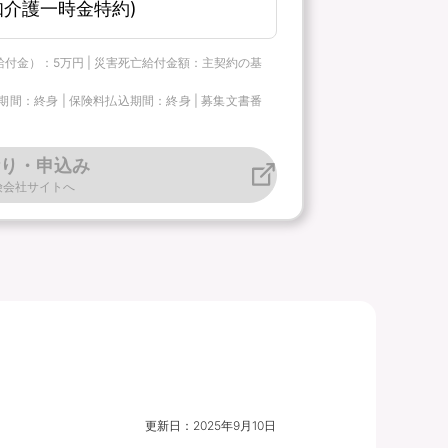
介護一時金特約)
給付金）：5万円 | 災害死亡給付金額：主契約の基
：終身 | 保険料払込期間：終身 | 募集文書番
り・申込み
険会社サイトへ
更新日：
2025年9月10日