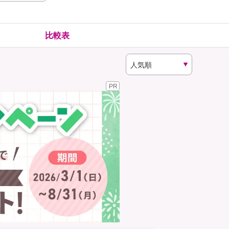
険
ゴルファー保険
比較表
PR