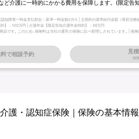
など介護に一時的にかかる費用を保障します。(限定告知
 軽度認知障害一時金支払割合：基準一時金額の5％ | 主契約の基準給付金額（骨折治療
約】：100万円 | 介護年金【限定告知介護年金特約】：36万円
です｡ このため､保険料は当社の通常の保険に比べ割増しされています｡ | 保険期間
見積
無料で相談予約
保
介護・認知症保険｜保険の基本情報