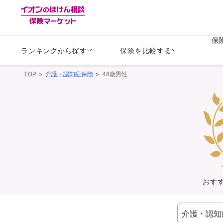
保
ランキングから探す
保険を比較する
TOP
介護・認知症保険
48歳男性
生命保険
生命保険
保険（医療保険）
保険（自動車保険）
生命保険
生命保険
医療保険
医療保険
健康
子供
学資保険
定期保険
定期保険
終身保険
持病がある方向け
個人年金保険
持病がある方向け
生命保険
持病がある方向け
医療保険
がん保険
おす
損害保険
損害保険
自動車保険
自動車保険
バイク保険