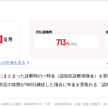
月払保険料
713
円
ンの中身を見る
にまとまった診断時の一時金（認知症診断保険金）を受
所定の状態が180日継続した場合に年金を受取れる「認
険料払込期間：保険期間10年：10年 保険期間終身：終身 | 募集文書番号：個-900-25-