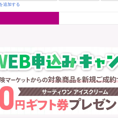
を追加する
国内旅行保険
海外旅行保
ま
WAON POINT還元型保険
）