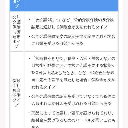
タイ
プ
公的
「要介護2以上」など、公的介護保険の要介護
介護
保険
認定に連動して保険金が支払われるタイプ
制度
公的介護保険制度の認定基準が変更された場合
連動
タイ
に影響を受ける可能性がある
プ
「常時寝たきりで、食事・入浴・着替えなどの
日常生活動作において常に介護を要する状態が
180日以上継続したとき」など、保険会社が独
自に定める基準を満たした場合に保険金が支払
保険
会社
われるタイプ
独自
基準
公的介護保険の認定を受けていなくても条件に
タイ
合致すれば給付金を受け取れる可能性もある
プ
商品によっては厳しい基準が設けられており、
給付金を受け取るためのハードルが高いことも
ある