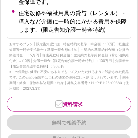
金保障です。
住宅改修や福祉用具の貸与（レンタル）・
購入など介護に一時的にかかる費用を保障
します。(限定告知介護一時金特約)
おすすめプラン | 限定告知認知症一時金特約の基準一時金額 ：10万円 | 軽度認
知障害一時金支払割合：基準一時金額の5％ | 主契約の基準給付金額（骨折治
療給付金）：5万円 | 災害死亡給付金額：主契約の基準給付金額（骨折治療給
付金）の10倍 | 介護一時金【限定告知介護一時金特約】：100万円 | 介護年金
【限定告知介護年金特約】：36万円
※この保険は､健康に不安のある方でもご加入いただけるように設計された商品
です｡ このため､保険料は当社の通常の保険に比べ割増しされています｡ | 保険
期間：終身 | 保険料払込期間：終身 | 募集文書番号：HL-P-B1-25-00880（使
用期限：2027.3.31）
資料請求
無料で相談予約