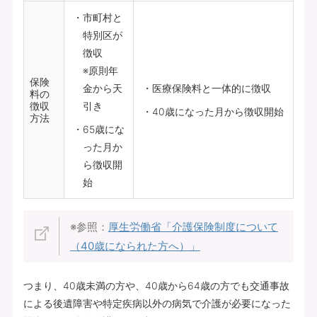
市町村と
特別区が
徴収
※原則年
保険
金から天
医療保険料と一体的に徴収
料の
徴収
引き
40歳になった月から徴収開始
方法
65歳にな
った月か
ら徴収開
始
※参照：
厚生労働省「介護保険制度について
（40歳になられた方へ）」
つまり、40歳未満の方や、40歳から64歳の方でも交通事故
による後遺障害や特定疾病以外の病気で介護が必要になった