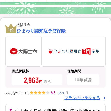
太陽生命
1
位
ひまわり認知症予防保険
月払保険料
保険期間
2,963
10年 終身
円
4.2
みんなの口コミ
（
20
）
件
プランの中身を見る
生まれて初めて所定の認知症と診断された