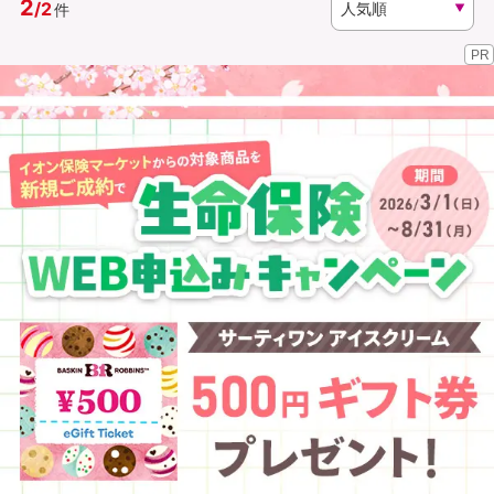
2
/
2
件
PR
資料請求
訪問相談
（無料）
（無料）
イオンカード会員さま専用保険