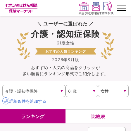
＼ ユーザーに選ばれた ／
ランキングから探す
介護・認知症保険
61歳女性
保険を比較する
おすすめ人気ランキング
保険会社から探す
2026年8月版
おすすめ・人気の商品を
クリック
が
多い順番にランキング形式でご紹介します。
イオンカード会員さま専用保険
キャンペーン一覧
詳細条件を追加する
コラム
ランキング
比較表
イオングループ従業員さま向け