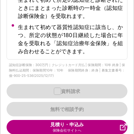
ときにまとまった診断時の一時金（認知症
診断保険金）を受取れます。
生まれて初めて器質性認知症に該当し、か
つ、所定の状態が180日継続した場合に年
金を受取れる「認知症治療年金保険」を組
み合わせることができます。
認知症診断保険：300万円｜クレジットカード月払 | 保険期間：10年 終身 | 保
険料払込期間：保険期間10年：10年 保険期間終身：終身 | 募集文書番号：
個-900-25-536(2025/12/17)
資料請求
無料で相談予約
見積り・申込み
保険会社サイトへ