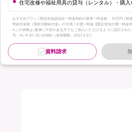
住宅改修や福祉用具の貸与（レンタル）・購入
おすすめプラン | 限定告知認知症一時金特約の基準一時金額 ：10万円 |
準給付金額（骨折治療給付金）の10倍 | 介護一時金【限定告知介護一時金特
※この保険は､健康に不安のある方でもご加入いただけるように設計された商品
号：HL-P-B1-25-00880（使用期限：2027.3.31）
資料請求