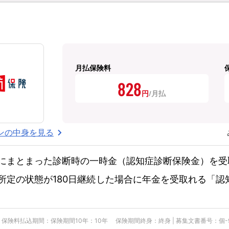
月払保険料
828
円
ンの中身を見る
にまとまった診断時の一時金（認知症診断保険金）を受
所定の状態が180日継続した場合に年金を受取れる「認
険料払込期間：保険期間10年：10年 保険期間終身：終身 | 募集文書番号：個-900-25-