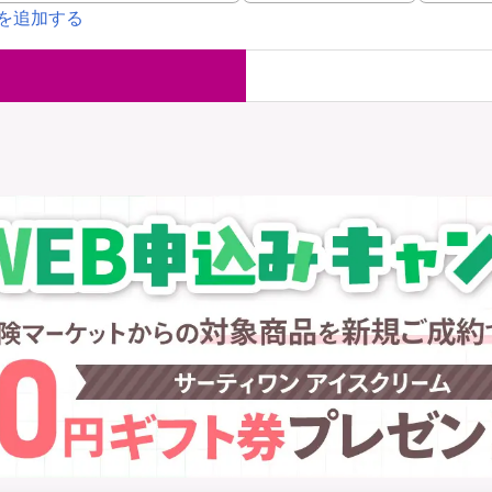
を追加する
国内旅行保険
海外旅行保
ま
WAON POINT還元型保険
）