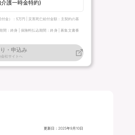
介護一時金特約)
給付金）：5万円 | 災害死亡給付金額：主契約の基
：終身 | 保険料払込期間：終身 | 募集文書番
り・申込み
険会社サイトへ
更新日：
2025年9月10日