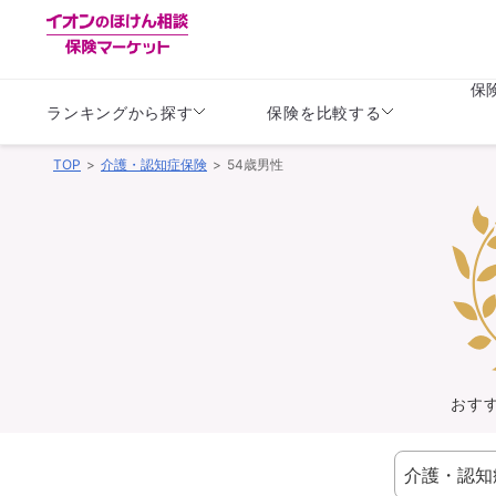
保
ランキングから探す
保険を比較する
TOP
介護・認知症保険
54歳男性
生命保険
生命保険
保険（医療保険）
保険（自動車保険）
生命保険
生命保険
医療保険
医療保険
健康
子供
学資保険
定期保険
定期保険
終身保険
持病がある方向け
個人年金保険
持病がある方向け
生命保険
持病がある方向け
医療保険
がん保険
おす
損害保険
損害保険
自動車保険
自動車保険
バイク保険