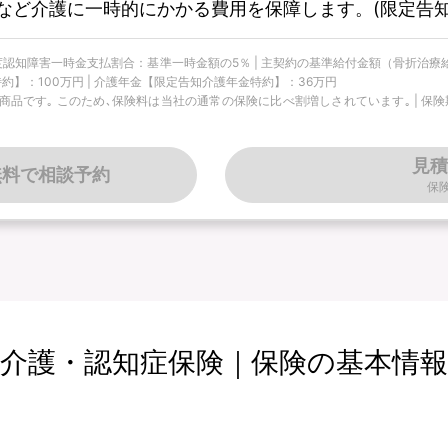
など介護に一時的にかかる費用を保障します。(限定告知
 軽度認知障害一時金支払割合：基準一時金額の5％ | 主契約の基準給付金額（骨折治療
約】：100万円 | 介護年金【限定告知介護年金特約】：36万円
です｡ このため､保険料は当社の通常の保険に比べ割増しされています｡ | 保険期間
見積
無料で相談予約
保
介護・認知症保険｜保険の基本情報