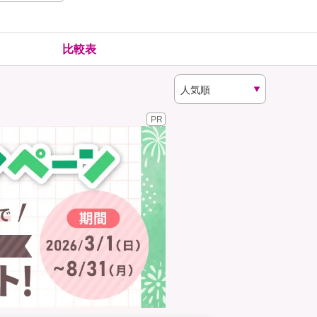
険
ゴルファー保険
比較表
PR