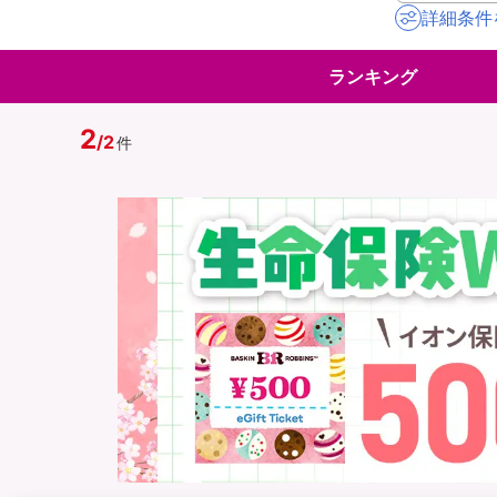
詳細条件
地震保険
ペット保険
ランキング
イオンカード会員さ
スマホ保険
専用保険（損害保険
2
/
2
件