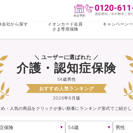
険会社から探す
イオンカード会員
キャンペーン
さま専用保険
保険(その他)
お金
＼ ユーザーに選ばれた ／
がん保険
がん保険
女性医療保
女性医療保
介護・認知症保険
ライフステージ
心配事
終身保険
収入保障保
収入保障保険
介護・認知
54歳男性
おすすめ人気ランキング
持病がある方向け
持病がある
医療保険
がん保険
2026年8月版
すめ・人気の商品を
クリック
が
多い順番にランキング形式でご紹介し
自転車保険
火災保険