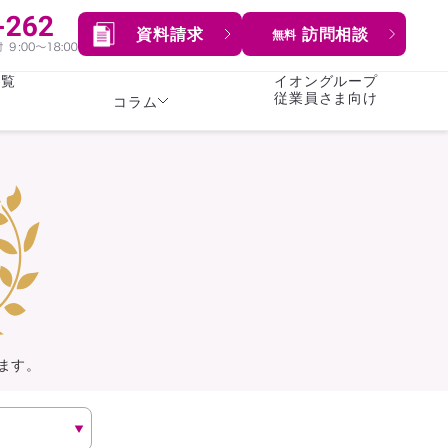
資料請求
訪問相談
無料
一覧
イオングループ
従業員さま向け
コラム
女性
険
険
就業不能保険
就業不能保険
暮らし
険
介護・認知症保険
持病がある方向け
症保険
生命保険
コラム全てを見る
方向け
イオンカード会員さま
専用保険（生命保険）
ます。
総合ランキングを見る
傷害保険