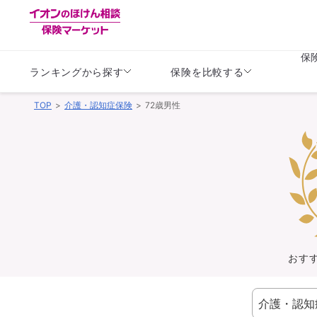
保
ランキングから探す
保険を比較する
TOP
介護・認知症保険
72歳男性
生命保険
生命保険
保険（医療保険）
保険（自動車保険）
生命保険
生命保険
医療保険
医療保険
健康
子供
学資保険
定期保険
定期保険
終身保険
持病がある方向け
個人年金保険
持病がある方向け
生命保険
持病がある方向け
医療保険
がん保険
おす
損害保険
損害保険
自動車保険
自動車保険
バイク保険