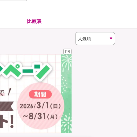
険
ゴルファー保険
比較表
PR