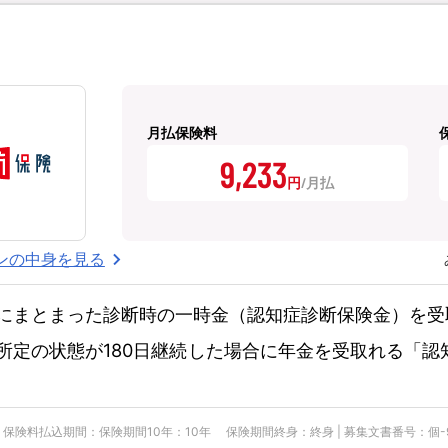
月払保険料
9,233
円
ンの中身を見る
にまとまった診断時の一時金（認知症診断保険金）を受
所定の状態が180日継続した場合に年金を受取れる「認
険料払込期間：保険期間10年：10年 保険期間終身：終身 | 募集文書番号：個-900-25-