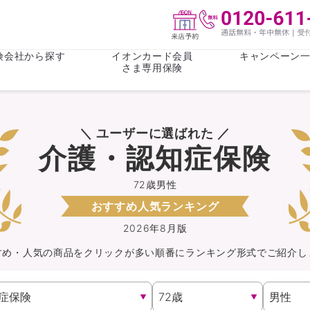
険会社から探す
イオンカード会員
キャンペーン
さま専用保険
保険(その他)
お金
＼ ユーザーに選ばれた ／
がん保険
がん保険
女性医療保
女性医療保
介護・認知症保険
ライフステージ
心配事
終身保険
収入保障保
収入保障保険
介護・認知
72歳男性
おすすめ人気ランキング
持病がある方向け
持病がある
医療保険
がん保険
2026年8月版
すめ・人気の商品を
クリック
が
多い順番にランキング形式でご紹介し
自転車保険
火災保険