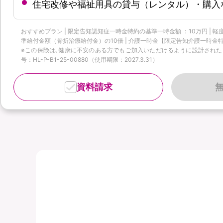
住宅改修や福祉用具の貸与（レンタル）・購入
おすすめプラン | 限定告知認知症一時金特約の基準一時金額 ：10万円 |
準給付金額（骨折治療給付金）の10倍 | 介護一時金【限定告知介護一時金特
※この保険は､健康に不安のある方でもご加入いただけるように設計された商品
号：HL-P-B1-25-00880（使用期限：2027.3.31）
資料請求