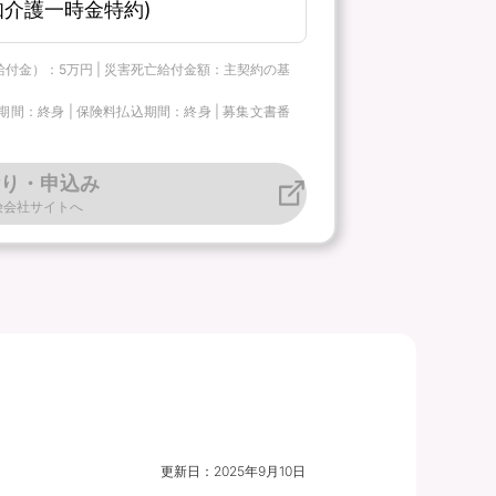
介護一時金特約)
給付金）：5万円 | 災害死亡給付金額：主契約の基
：終身 | 保険料払込期間：終身 | 募集文書番
り・申込み
険会社サイトへ
更新日：
2025年9月10日