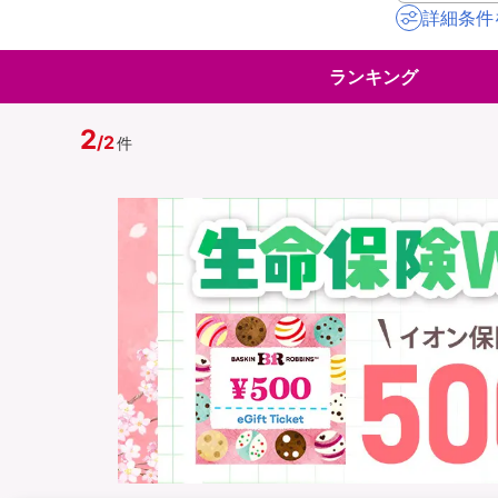
詳細条件
地震保険
ペット保険
ランキング
イオンカード会員さ
スマホ保険
専用保険（損害保険
2
/
2
件