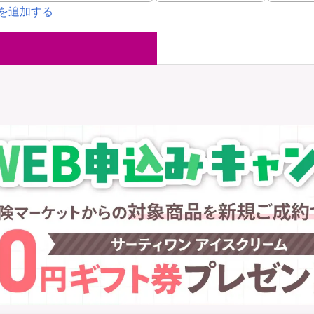
を追加する
国内旅行保険
海外旅行保
ま
WAON POINT還元型保険
）