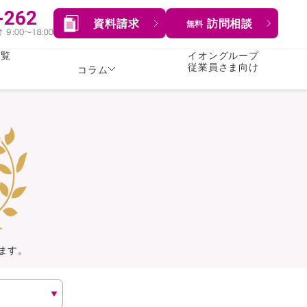
資料請求
訪問相談
無料
一覧
イオングループ
従業員さま向け
コラム
女性
険
険
就業不能保険
就業不能保険
暮らし
険
介護・認知症保険
持病がある方向け
症保険
生命保険
コラム全てを見る
方向け
イオンカード会員さま
専用保険（生命保険）
ます。
総合ランキングを見る
傷害保険