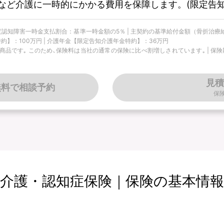
など介護に一時的にかかる費用を保障します。(限定告知
 軽度認知障害一時金支払割合：基準一時金額の5％ | 主契約の基準給付金額（骨折治療
約】：100万円 | 介護年金【限定告知介護年金特約】：36万円
です｡ このため､保険料は当社の通常の保険に比べ割増しされています｡ | 保険期間
見積
無料で相談予約
保
介護・認知症保険｜保険の基本情報