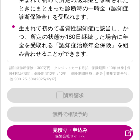
ときにまとまった診断時の一時金（認知症
診断保険金）を受取れます。
生まれて初めて器質性認知症に該当し、か
つ、所定の状態が180日継続した場合に年
金を受取れる「認知症治療年金保険」を組
み合わせることができます。
認知症診断保険：300万円｜クレジットカード月払 | 保険期間：10年 終身 | 保
険料払込期間：保険期間10年：10年 保険期間終身：終身 | 募集文書番号：
個-900-25-536(2025/12/17)
資料請求
無料で相談予約
見積り・申込み
保険会社サイトへ