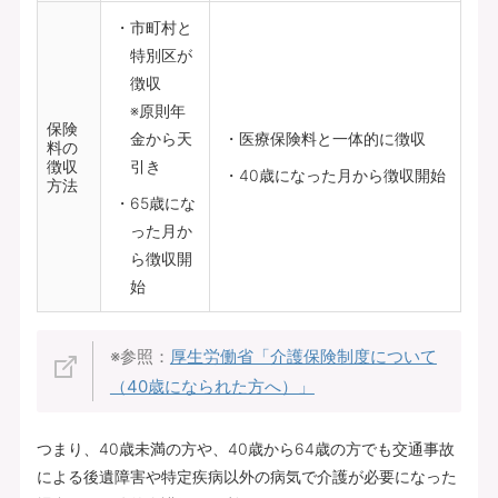
市町村と
特別区が
徴収
※原則年
保険
金から天
医療保険料と一体的に徴収
料の
徴収
引き
40歳になった月から徴収開始
方法
65歳にな
った月か
ら徴収開
始
※参照：
厚生労働省「介護保険制度について
（40歳になられた方へ）」
つまり、40歳未満の方や、40歳から64歳の方でも交通事故
による後遺障害や特定疾病以外の病気で介護が必要になった