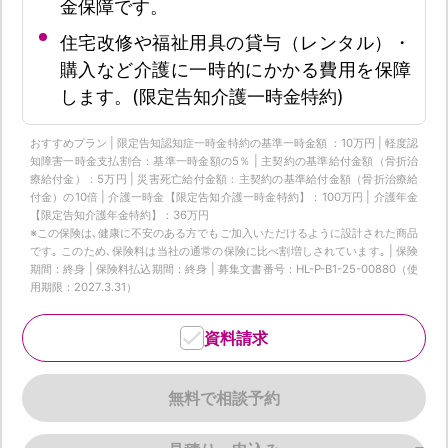
金保障です。
住宅改修や福祉用具の貸与（レンタル）・
購入など介護に一時的にかかる費用を保障
します。(限定告知介護一時金特約)
おすすめプラン | 限定告知認知症一時金特約の基準一時金額 ：10万円 | 軽度認
知障害一時金支払割合：基準一時金額の5％ | 主契約の基準給付金額（骨折治
療給付金）：5万円 | 災害死亡給付金額：主契約の基準給付金額（骨折治療給
付金）の10倍 | 介護一時金【限定告知介護一時金特約】：100万円 | 介護年金
【限定告知介護年金特約】：36万円
※この保険は､健康に不安のある方でもご加入いただけるように設計された商品
です｡ このため､保険料は当社の通常の保険に比べ割増しされています｡ | 保険
期間：終身 | 保険料払込期間：終身 | 募集文書番号：HL-P-B1-25-00880（使
用期限：2027.3.31）
資料請求
無料で相談予約