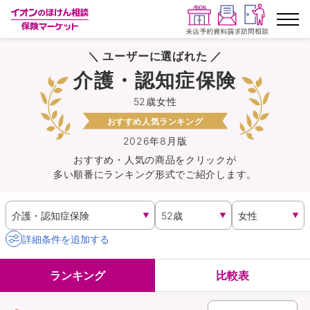
＼ ユーザーに選ばれた ／
ランキングから探す
介護・認知症保険
52歳女性
保険を比較する
おすすめ人気ランキング
保険会社から探す
2026年8月版
おすすめ・人気の商品を
クリック
が
多い順番にランキング形式でご紹介します。
イオンカード会員さま専用保険
キャンペーン一覧
詳細条件を追加する
コラム
ランキング
比較表
イオングループ従業員さま向け