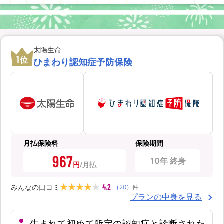
太陽生命
1
位
ひまわり認知症予防保険
月払保険料
保険期間
967
10年 終身
円
4.2
みんなの口コミ
（
20
）
件
プランの中身を見る
生まれて初めて所定の認知症と診断された