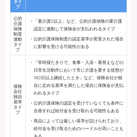
タイ
プ
公的
「要介護2以上」など、公的介護保険の要介護
介護
保険
認定に連動して保険金が支払われるタイプ
制度
公的介護保険制度の認定基準が変更された場合
連動
タイ
に影響を受ける可能性がある
プ
「常時寝たきりで、食事・入浴・着替えなどの
日常生活動作において常に介護を要する状態が
180日以上継続したとき」など、保険会社が独
自に定める基準を満たした場合に保険金が支払
保険
会社
われるタイプ
独自
基準
公的介護保険の認定を受けていなくても条件に
タイ
合致すれば給付金を受け取れる可能性もある
プ
商品によっては厳しい基準が設けられており、
給付金を受け取るためのハードルが高いことも
ある