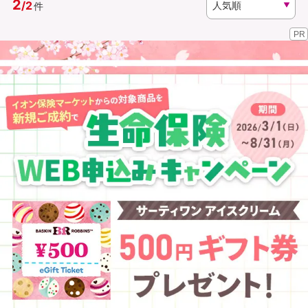
2
/
2
件
PR
資料請求
訪問相談
（無料）
（無料）
イオンカード会員さま専用保険