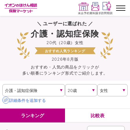
＼ ユーザーに選ばれた ／
ランキングから探す
介護・認知症保険
20代（20歳）女性
保険を比較する
おすすめ人気ランキング
保険会社から探す
2026年8月版
おすすめ・人気の商品を
クリック
が
多い順番にランキング形式でご紹介します。
イオンカード会員さま専用保険
キャンペーン一覧
詳細条件を追加する
コラム
ランキング
比較表
イオングループ従業員さま向け