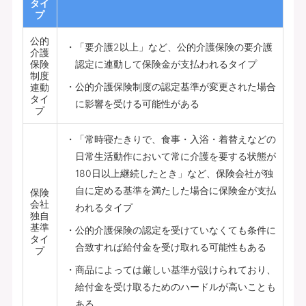
タイ
プ
公的
「要介護2以上」など、公的介護保険の要介護
介護
保険
認定に連動して保険金が支払われるタイプ
制度
公的介護保険制度の認定基準が変更された場合
連動
タイ
に影響を受ける可能性がある
プ
「常時寝たきりで、食事・入浴・着替えなどの
日常生活動作において常に介護を要する状態が
180日以上継続したとき」など、保険会社が独
自に定める基準を満たした場合に保険金が支払
保険
会社
われるタイプ
独自
基準
公的介護保険の認定を受けていなくても条件に
タイ
合致すれば給付金を受け取れる可能性もある
プ
商品によっては厳しい基準が設けられており、
給付金を受け取るためのハードルが高いことも
ある