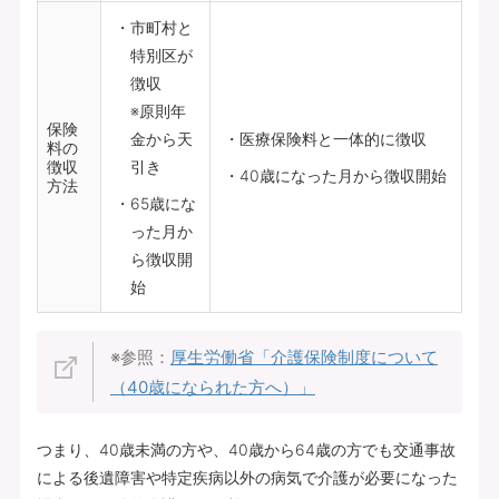
市町村と
特別区が
徴収
※原則年
保険
金から天
医療保険料と一体的に徴収
料の
徴収
引き
40歳になった月から徴収開始
方法
65歳にな
った月か
ら徴収開
始
※参照：
厚生労働省「介護保険制度について
（40歳になられた方へ）」
つまり、40歳未満の方や、40歳から64歳の方でも交通事故
による後遺障害や特定疾病以外の病気で介護が必要になった