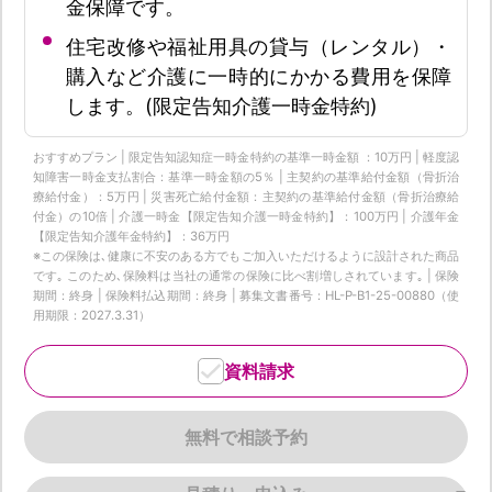
金保障です。
住宅改修や福祉用具の貸与（レンタル）・
購入など介護に一時的にかかる費用を保障
します。(限定告知介護一時金特約)
おすすめプラン | 限定告知認知症一時金特約の基準一時金額 ：10万円 | 軽度認
知障害一時金支払割合：基準一時金額の5％ | 主契約の基準給付金額（骨折治
療給付金）：5万円 | 災害死亡給付金額：主契約の基準給付金額（骨折治療給
付金）の10倍 | 介護一時金【限定告知介護一時金特約】：100万円 | 介護年金
【限定告知介護年金特約】：36万円
※この保険は､健康に不安のある方でもご加入いただけるように設計された商品
です｡ このため､保険料は当社の通常の保険に比べ割増しされています｡ | 保険
期間：終身 | 保険料払込期間：終身 | 募集文書番号：HL-P-B1-25-00880（使
用期限：2027.3.31）
資料請求
無料で相談予約