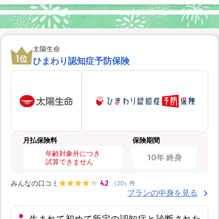
太陽生命
1
位
ひまわり認知症予防保険
月払保険料
保険期間
年齢対象外につき
10年 終身
試算できません
4.2
みんなの口コミ
（
20
）
件
プランの中身を見る
生まれて初めて所定の認知症と診断された