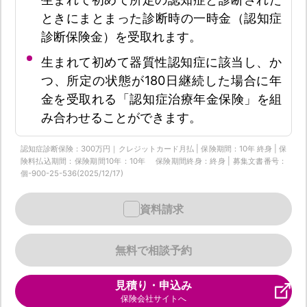
ときにまとまった診断時の一時金（認知症
診断保険金）を受取れます。
生まれて初めて器質性認知症に該当し、か
つ、所定の状態が180日継続した場合に年
金を受取れる「認知症治療年金保険」を組
み合わせることができます。
認知症診断保険：300万円｜クレジットカード月払 | 保険期間：10年 終身 | 保
険料払込期間：保険期間10年：10年 保険期間終身：終身 | 募集文書番号：
個-900-25-536(2025/12/17)
資料請求
無料で相談予約
見積り・申込み
保険会社サイトへ