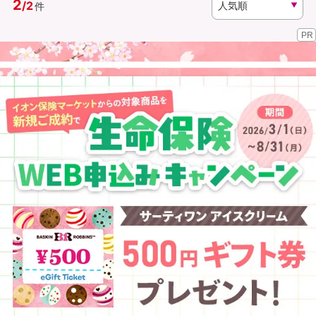
2
/
2
件
PR
資料請求
訪問相談
（無料）
（無料）
イオンカード会員さま専用保険