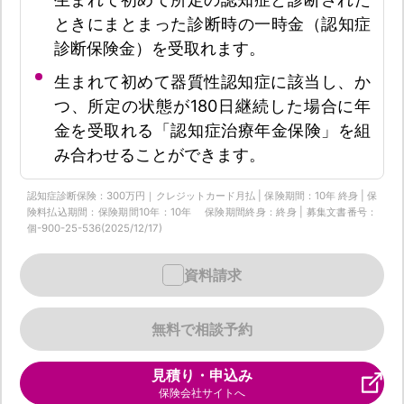
ときにまとまった診断時の一時金（認知症
診断保険金）を受取れます。
生まれて初めて器質性認知症に該当し、か
つ、所定の状態が180日継続した場合に年
金を受取れる「認知症治療年金保険」を組
み合わせることができます。
認知症診断保険：300万円｜クレジットカード月払 | 保険期間：10年 終身 | 保
険料払込期間：保険期間10年：10年 保険期間終身：終身 | 募集文書番号：
個-900-25-536(2025/12/17)
資料請求
無料で相談予約
見積り・申込み
保険会社サイトへ