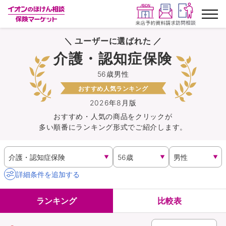
＼ ユーザーに選ばれた ／
ランキングから探す
介護・認知症保険
56歳男性
保険を比較する
おすすめ人気ランキング
保険会社から探す
2026年8月版
おすすめ・人気の商品を
クリック
が
多い順番にランキング形式でご紹介します。
イオンカード会員さま専用保険
キャンペーン一覧
詳細条件を追加する
コラム
ランキング
比較表
イオングループ従業員さま向け