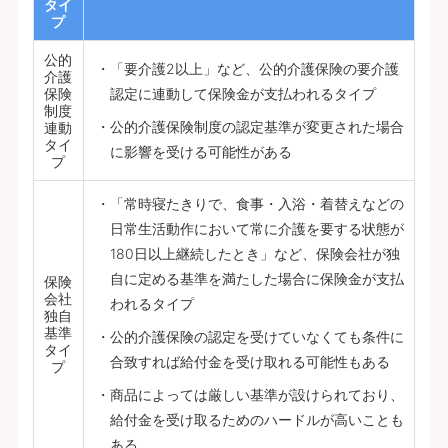
タイ
プ
公的
「要介護2以上」など、公的介護保険の要介護
介護
保険
認定に連動して保険金が支払われるタイプ
制度
公的介護保険制度の認定基準が変更された場合
連動
タイ
に影響を受ける可能性がある
プ
「常時寝たきりで、食事・入浴・着替えなどの
日常生活動作において常に介護を要する状態が
180日以上継続したとき」など、保険会社が独
自に定める基準を満たした場合に保険金が支払
保険
会社
われるタイプ
独自
基準
公的介護保険の認定を受けていなくても条件に
タイ
合致すれば給付金を受け取れる可能性もある
プ
商品によっては厳しい基準が設けられており、
給付金を受け取るためのハードルが高いことも
ある