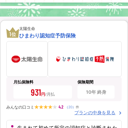
太陽生命
1
位
ひまわり認知症予防保険
月払保険料
保険期間
931
10年 終身
円
4.2
みんなの口コミ
（
20
）
件
プランの中身を見る
生まれて初めて所定の認知症と診断された