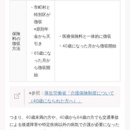
市町村と
特別区が
徴収
※原則年
保険
金から天
医療保険料と一体的に徴収
料の
徴収
引き
40歳になった月から徴収開始
方法
65歳にな
った月か
ら徴収開
始
※参照：
厚生労働省「介護保険制度について
（40歳になられた方へ）」
つまり、40歳未満の方や、40歳から64歳の方でも交通事故
による後遺障害や特定疾病以外の病気で介護が必要になった