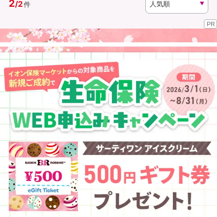
2
/
2
件
PR
資料請求
訪問相談
（無料）
（無料）
イオンカード会員さま専用保険