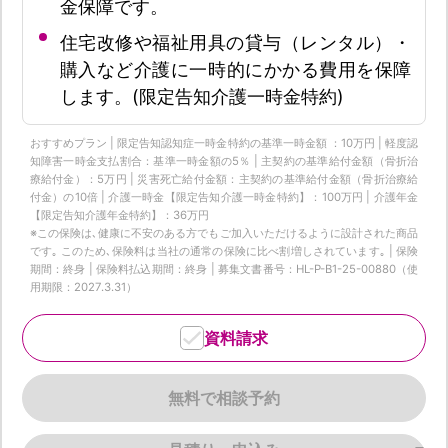
金保障です。
住宅改修や福祉用具の貸与（レンタル）・
購入など介護に一時的にかかる費用を保障
します。(限定告知介護一時金特約)
おすすめプラン | 限定告知認知症一時金特約の基準一時金額 ：10万円 | 軽度認
知障害一時金支払割合：基準一時金額の5％ | 主契約の基準給付金額（骨折治
療給付金）：5万円 | 災害死亡給付金額：主契約の基準給付金額（骨折治療給
付金）の10倍 | 介護一時金【限定告知介護一時金特約】：100万円 | 介護年金
【限定告知介護年金特約】：36万円
※この保険は､健康に不安のある方でもご加入いただけるように設計された商品
です｡ このため､保険料は当社の通常の保険に比べ割増しされています｡ | 保険
期間：終身 | 保険料払込期間：終身 | 募集文書番号：HL-P-B1-25-00880（使
用期限：2027.3.31）
資料請求
無料で相談予約