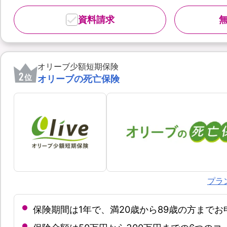
資料請求
オリーブ少額短期保険
2
位
オリーブの死亡保険
プラ
保険期間は1年で、満20歳から89歳の方まで