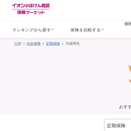
保
ランキングから探す
保険を比較する
TOP
生命保険
定期保険
76歳男性
生命保険
生命保険
保険（医療保険）
保険（自動車保険）
生命保険
生命保険
医療保険
医療保険
健康
子供
学資保険
定期保険
定期保険
終身保険
持病がある方向け
個人年金保険
持病がある方向け
生命保険
持病がある方向け
医療保険
がん保険
おす
損害保険
損害保険
自動車保険
自動車保険
バイク保険