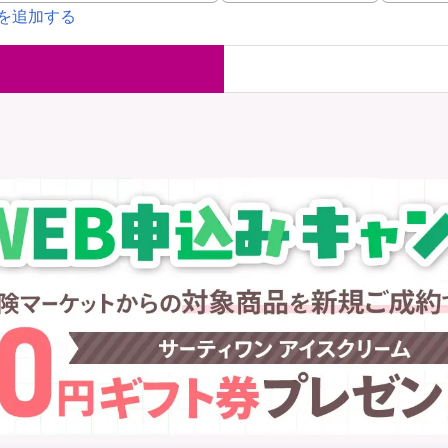
を追加する
国内旅行保険
海外旅行保
ま
WAON POINT還元型保険
）