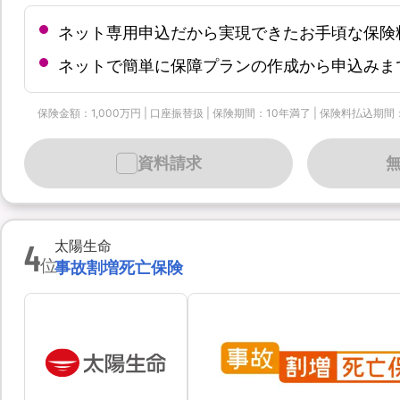
ネット専用申込だから実現できたお手頃な保険
ネットで簡単に保障プランの作成から申込みま
保険金額：1,000万円 | 口座振替扱 | 保険期間：10年満了 | 保険料払込期間
資料請求
4
太陽生命
位
事故割増死亡保険