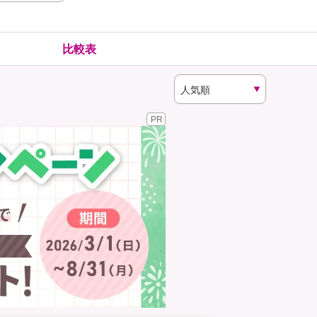
険
ゴルファー保険
比較表
PR