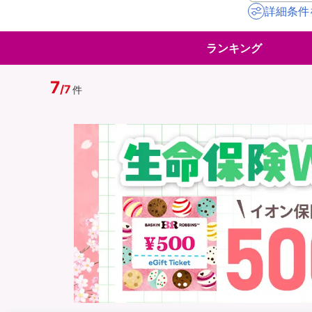
詳細条件
地震保険
ペット保険
ランキング
イオンカード会員さ
スマホ保険
専用保険（損害保険
7
/
7
件