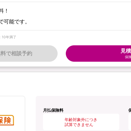
料！
で可能です。
：10年満了
見積
無料で相談予約
保
月払保険料
年齢対象外につき
試算できません