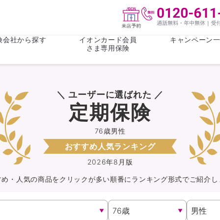
険会社から探す
イオンカード会員
キャンペーン
さま専用保険
保険(その他)
お金
＼ ユーザーに選ばれた ／
がん保険
がん保険
女性医療保
女性医療保
定期保険
ライフステージ
心配事
終身保険
収入保障保
収入保障保険
介護・認知
76歳男性
おすすめ人気ランキング
持病がある方向け
持病がある
医療保険
がん保険
2026年8月版
すめ・人気の商品を
クリック
が
多い順番にランキング形式でご紹介し
自転車保険
火災保険