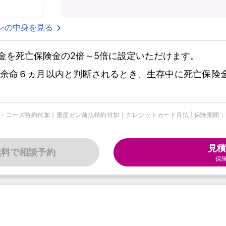
ンの中身を見る
金を死亡保険金の2倍～5倍に設定いただけます。
余命６ヵ月以内と判断されるとき、生存中に死亡保険
・ニーズ特約付加｜重度ガン前払特約付加｜クレジットカード月払 | 保険期間：10年
見積
無料で相談予約
保