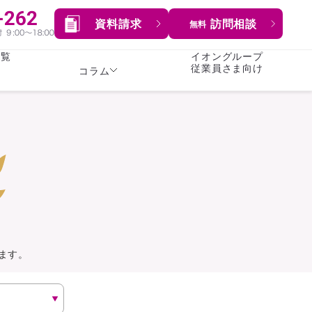
資料請求
訪問相談
無料
一覧
イオングループ
従業員さま向け
コラム
女性
険
険
就業不能保険
就業不能保険
暮らし
険
介護・認知症保険
持病がある方向け
症保険
生命保険
コラム全てを見る
方向け
イオンカード会員さま
専用保険（生命保険）
ます。
総合ランキングを見る
傷害保険