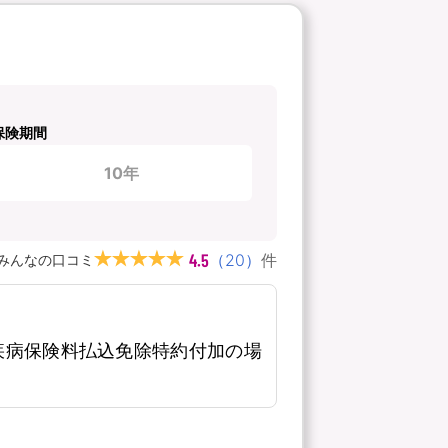
保険期間
10年
4.5
（
20
）
件
みんなの口コミ
疾病保険料払込免除特約付加の場