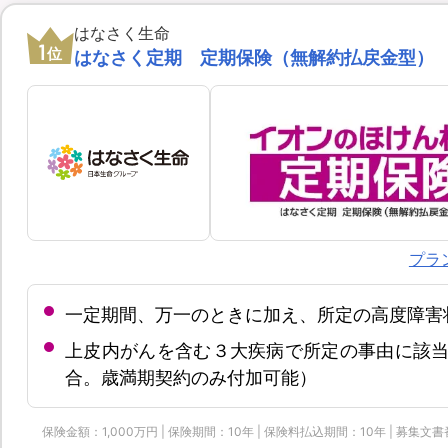
はなさく生命
1
位
はなさく定期 定期保険（無解約払戻金型）
プラ
一定期間、万一のときに加え、所定の高度障害
上皮内がんを含む３大疾病で所定の事由に該当
合。歳満期契約のみ付加可能）
保険金額：1,000万円 | 保険期間：10年 | 保険料払込期間：10年 | 募集文書番号