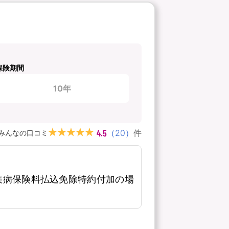
保険期間
10年
4.5
（
20
）
件
みんなの口コミ
疾病保険料払込免除特約付加の場