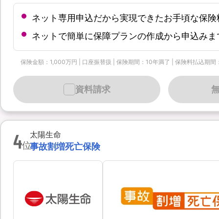
ネット専用申込だから実現できたお手頃な保険
ネットで簡単に保障プランの作成から申込みま
保険金額：1,000万円 | 口座振替扱 | 保険期間：10年満了 | 保険料払込期間
資料請求
4
太陽生命
位
事故割増死亡保険