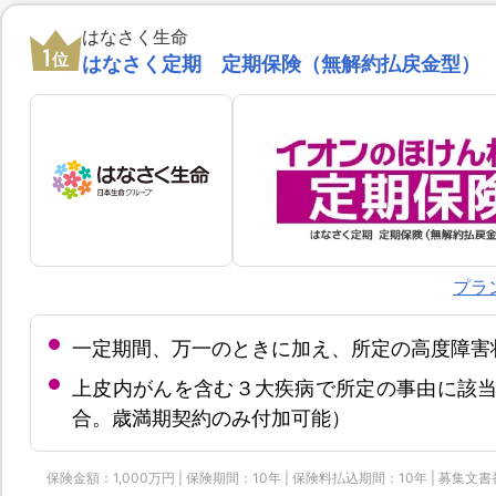
はなさく生命
1
位
はなさく定期 定期保険（無解約払戻金型）
プラ
一定期間、万一のときに加え、所定の高度障害
上皮内がんを含む３大疾病で所定の事由に該当
合。歳満期契約のみ付加可能）
保険金額：1,000万円 | 保険期間：10年 | 保険料払込期間：10年 | 募集文書番号