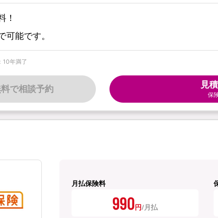
料！
で可能です。
：10年満了
見積
無料で相談予約
保
月払保険料
990
円