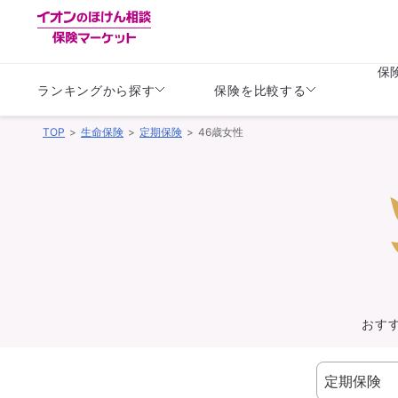
保
ランキングから探す
保険を比較する
TOP
生命保険
定期保険
46歳女性
生命保険
生命保険
保険（医療保険）
保険（自動車保険）
生命保険
生命保険
医療保険
医療保険
健康
子供
学資保険
定期保険
定期保険
終身保険
持病がある方向け
個人年金保険
持病がある方向け
生命保険
持病がある方向け
医療保険
がん保険
おす
損害保険
損害保険
自動車保険
自動車保険
バイク保険