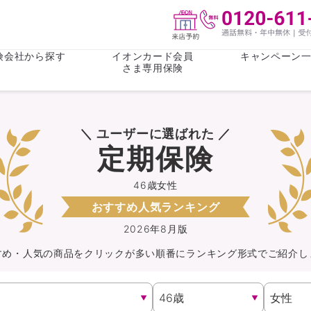
険会社から探す
イオンカード会員
キャンペーン
さま専用保険
保険(その他)
お金
＼ ユーザーに選ばれた ／
がん保険
がん保険
女性医療保
女性医療保
定期保険
ライフステージ
心配事
終身保険
収入保障保
収入保障保険
介護・認知
46歳女性
おすすめ人気ランキング
持病がある方向け
持病がある
医療保険
がん保険
2026年8月版
すめ・人気の商品を
クリック
が
多い順番にランキング形式でご紹介し
自転車保険
火災保険