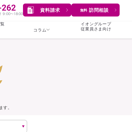
資料請求
訪問相談
無料
一覧
イオングループ
従業員さま向け
コラム
女性
険
険
就業不能保険
就業不能保険
暮らし
険
介護・認知症保険
持病がある方向け
症保険
生命保険
コラム全てを見る
方向け
イオンカード会員さま
専用保険（生命保険）
ます。
総合ランキングを見る
傷害保険