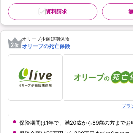
資料請求
オリーブ少額短期保険
2
位
オリーブの死亡保険
プラ
保険期間は1年で、満20歳から89歳の方まで