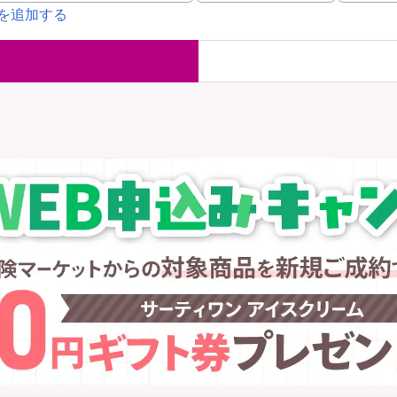
を追加する
国内旅行保険
海外旅行保
ま
WAON POINT還元型保険
）