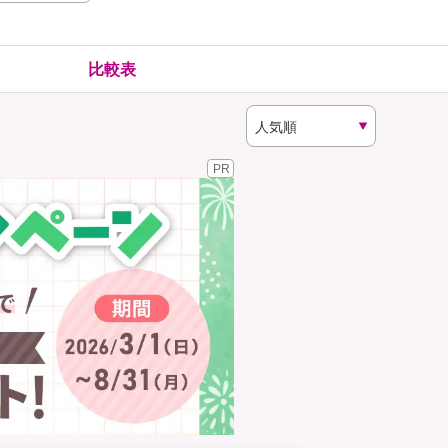
険
ゴルファー保険
比較表
PR