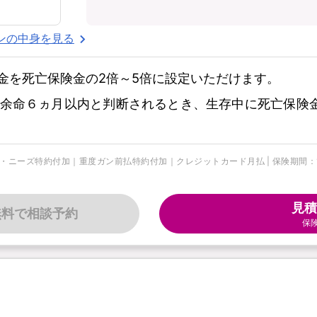
ンの中身を見る
金を死亡保険金の2倍～5倍に設定いただけます。
余命６ヵ月以内と判断されるとき、生存中に死亡保険
・ニーズ特約付加｜重度ガン前払特約付加｜クレジットカード月払 | 保険期間：10年
見積
無料で相談予約
保