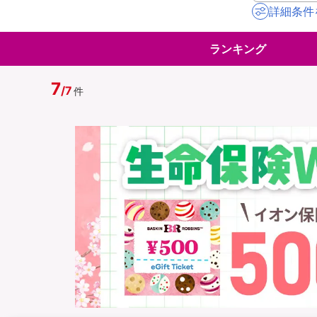
詳細条件
地震保険
ペット保険
ランキング
イオンカード会員さ
スマホ保険
専用保険（損害保険
7
/
7
件