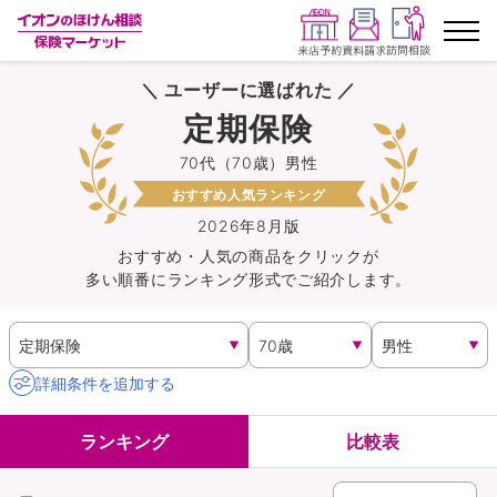
＼ ユーザーに選ばれた ／
ランキングから探す
定期保険
70代（70歳）男性
保険を比較する
おすすめ人気ランキング
保険会社から探す
2026年8月版
おすすめ・人気の商品を
クリック
が
多い順番にランキング形式でご紹介します。
イオンカード会員さま専用保険
キャンペーン一覧
詳細条件を追加する
コラム
ランキング
比較表
イオングループ従業員さま向け