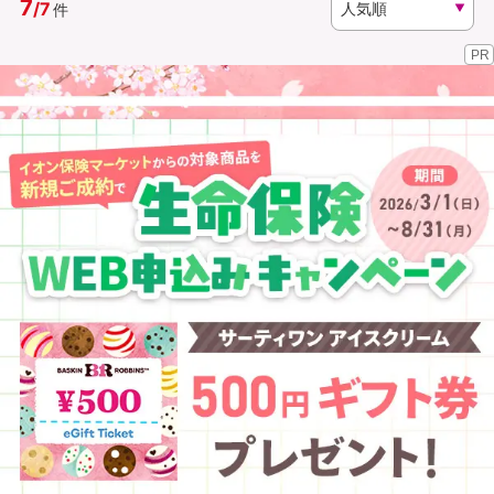
7
/
7
件
PR
資料請求
訪問相談
（無料）
（無料）
イオンカード会員さま専用保険