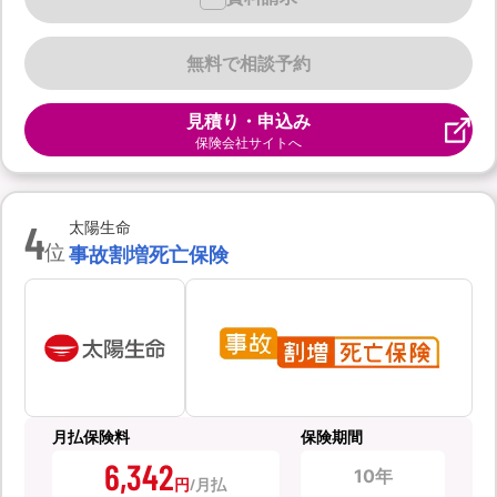
無料で相談予約
見積り・申込み
保険会社サイトへ
4
太陽生命
位
事故割増死亡保険
月払保険料
保険期間
6,342
10年
円