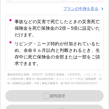
プランの中身を見る
事故などの災害で死亡したときの災害死亡
保険金を死亡保険金の2倍～5倍に設定いた
だけます。
リビング・ニーズ特約が付加されているた
め、余命６ヵ月以内と判断されるとき、生
存中に死亡保険金の全部または一部をご請
求できます。
事故割増死亡保険：200万円（災害死亡保険金：1,000万円）｜リビング・ニ
ーズ特約付加｜重度ガン前払特約付加｜クレジットカード月払 | 保険期間：10
年 | 保険料払込期間：10年 | 募集文書番号：個-900-25-540(2025/12/17)
資料請求