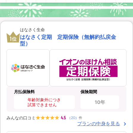
はなさく生命
はなさく定期 定期保険（無解約払戻金
1
位
型）
月払保険料
保険期間
年齢対象外につき
10年
試算できません
4.5
みんなの口コミ
（
20
）
件
プランの中身を見る