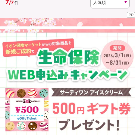
7
/
7
件
PR
資料請求
訪問相談
（無料）
（無料）
イオンカード会員さま専用保険