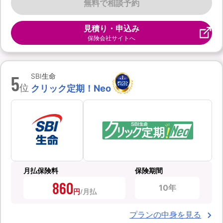
無料で相談予約
見積り・申込み
保険会社サイトへ
5
SBI生命
位
クリック定期！Neo
月払保険料
保険期間
860
10年
円
プランの中身を見る