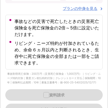
プランの中身を見る
事故などの災害で死亡したときの災害死亡
保険金を死亡保険金の2倍～5倍に設定いた
だけます。
リビング・ニーズ特約が付加されているた
め、余命６ヵ月以内と判断されるとき、生
存中に死亡保険金の全部または一部をご請
求できます。
事故割増死亡保険：200万円（災害死亡保険金：1,000万円）｜リビング・ニ
ーズ特約付加｜重度ガン前払特約付加｜クレジットカード月払 | 保険期間：10
年 | 保険料払込期間：10年 | 募集文書番号：個-900-25-540(2025/12/17)
資料請求