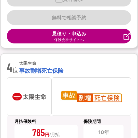
無料で相談予約
見積り・申込み
保険会社サイトへ
4
太陽生命
位
事故割増死亡保険
月払保険料
保険期間
785
10年
円