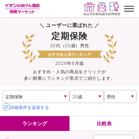
＼ ユーザーに選ばれた ／
ランキングから探す
定期保険
20代（20歳）男性
保険を比較する
おすすめ人気ランキング
保険会社から探す
2026年8月版
おすすめ・人気の商品を
クリック
が
多い順番にランキング形式でご紹介します。
イオンカード会員さま専用保険
キャンペーン一覧
詳細条件を追加する
コラム
ランキング
比較表
イオングループ従業員さま向け