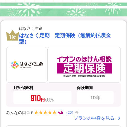
はなさく生命
はなさく定期 定期保険（無解約払戻金
1
位
型）
月払保険料
保険期間
910
10年
円
4.5
みんなの口コミ
（
20
）
件
プランの中身を見る