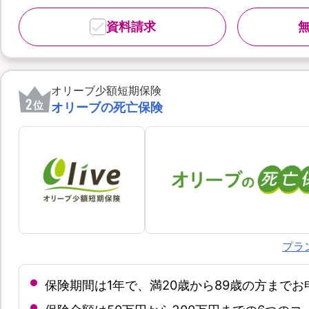
資料請求
オリーブ少額短期保険
2
位
オリーブの死亡保険
プラ
保険期間は1年で、満20歳から89歳の方まで