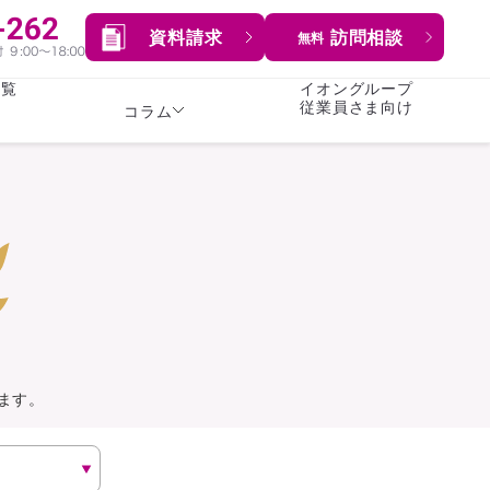
資料請求
訪問相談
無料
一覧
イオングループ
従業員さま向け
コラム
女性
険
険
就業不能保険
就業不能保険
暮らし
険
介護・認知症保険
持病がある方向け
症保険
生命保険
コラム全てを見る
方向け
イオンカード会員さま
専用保険（生命保険）
ます。
総合ランキングを見る
傷害保険