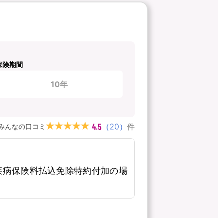
保険期間
10年
4.5
（
20
）
件
みんなの口コミ
疾病保険料払込免除特約付加の場