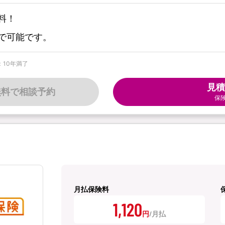
料！
で可能です。
：10年満了
見積
無料で相談予約
保
月払保険料
1,120
円