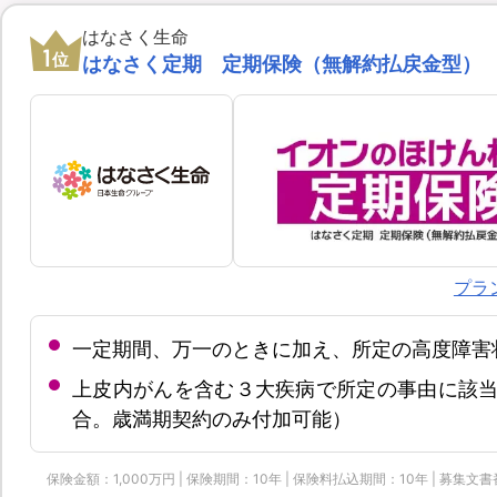
はなさく生命
1
位
はなさく定期 定期保険（無解約払戻金型）
プラ
一定期間、万一のときに加え、所定の高度障害
上皮内がんを含む３大疾病で所定の事由に該当
合。歳満期契約のみ付加可能）
保険金額：1,000万円 | 保険期間：10年 | 保険料払込期間：10年 | 募集文書番号