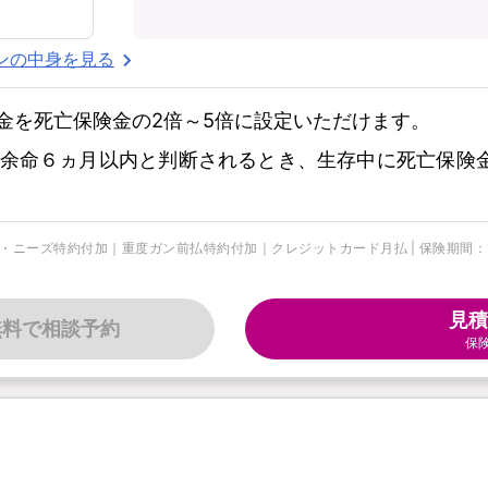
ンの中身を見る
金を死亡保険金の2倍～5倍に設定いただけます。
余命６ヵ月以内と判断されるとき、生存中に死亡保険
・ニーズ特約付加｜重度ガン前払特約付加｜クレジットカード月払 | 保険期間：10年
見積
無料で相談予約
保