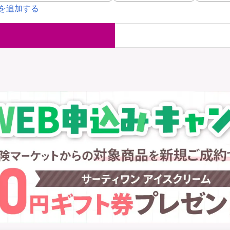
を追加する
国内旅行保険
海外旅行保
ま
WAON POINT還元型保険
）