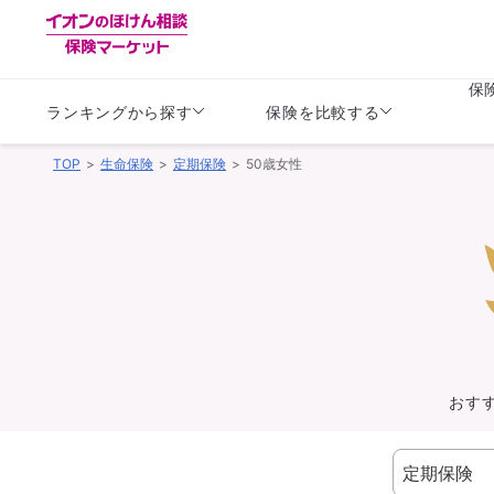
保
ランキングから探す
保険を比較する
TOP
生命保険
定期保険
50歳女性
生命保険
生命保険
保険（医療保険）
保険（自動車保険）
生命保険
生命保険
医療保険
医療保険
健康
子供
学資保険
定期保険
定期保険
終身保険
持病がある方向け
個人年金保険
持病がある方向け
生命保険
持病がある方向け
医療保険
がん保険
おす
損害保険
損害保険
自動車保険
自動車保険
バイク保険