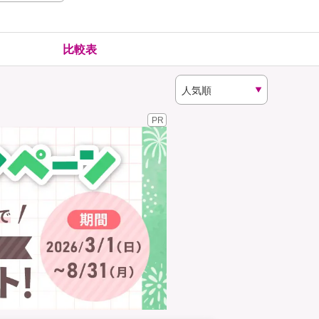
険
ゴルファー保険
比較表
PR