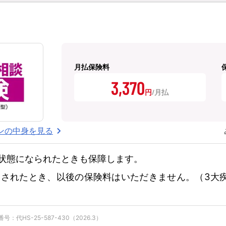
月払保険料
3,370
円
ンの中身を見る
状態になられたときも保障します。
されたとき、以後の保険料はいただきません。（3大
：代HS-25-587-430（2026.3）