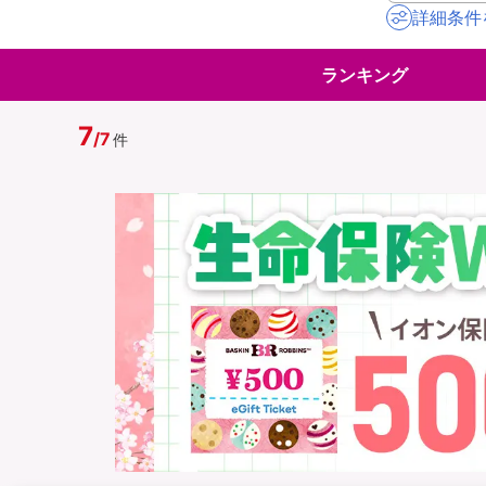
詳細条件
地震保険
ペット保険
ランキング
イオンカード会員さ
スマホ保険
専用保険（損害保険
7
/
7
件