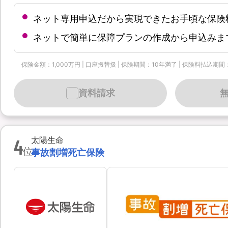
ネット専用申込だから実現できたお手頃な保険
ネットで簡単に保障プランの作成から申込みま
保険金額：1,000万円 | 口座振替扱 | 保険期間：10年満了 | 保険料払込期間
資料請求
4
太陽生命
位
事故割増死亡保険