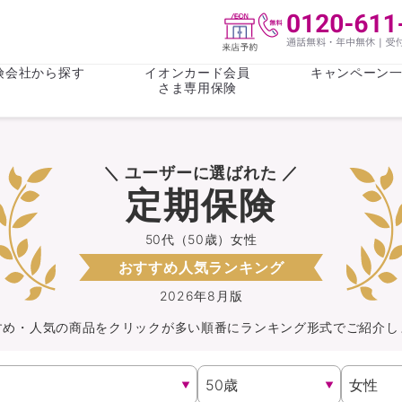
険会社から探す
イオンカード会員
キャンペーン
さま専用保険
保険(その他)
お金
＼ ユーザーに選ばれた ／
がん保険
がん保険
女性医療保
女性医療保
定期保険
ライフステージ
心配事
終身保険
収入保障保
収入保障保険
介護・認知
50代（50歳）女性
おすすめ人気ランキング
持病がある方向け
持病がある
医療保険
がん保険
2026年8月版
すめ・人気の商品を
クリック
が
多い順番にランキング形式でご紹介し
自転車保険
火災保険