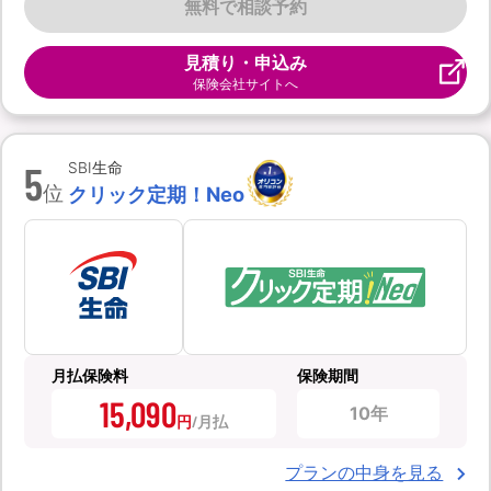
無料で相談予約
見積り・申込み
保険会社サイトへ
5
SBI生命
位
クリック定期！Neo
月払保険料
保険期間
15,090
10年
円
プランの中身を見る