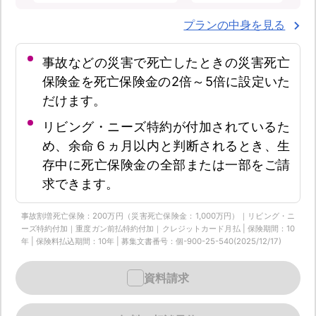
プランの中身を見る
事故などの災害で死亡したときの災害死亡
保険金を死亡保険金の2倍～5倍に設定いた
だけます。
リビング・ニーズ特約が付加されているた
め、余命６ヵ月以内と判断されるとき、生
存中に死亡保険金の全部または一部をご請
求できます。
事故割増死亡保険：200万円（災害死亡保険金：1,000万円）｜リビング・ニ
ーズ特約付加｜重度ガン前払特約付加｜クレジットカード月払 | 保険期間：10
年 | 保険料払込期間：10年 | 募集文書番号：個-900-25-540(2025/12/17)
資料請求