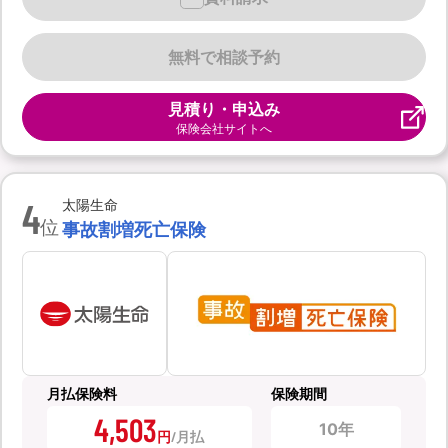
無料で相談予約
見積り・申込み
保険会社サイトへ
4
太陽生命
位
事故割増死亡保険
月払保険料
保険期間
4,503
10年
円