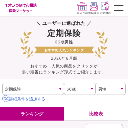
＼ ユーザーに選ばれた ／
ランキングから探す
定期保険
66歳男性
保険を比較する
おすすめ人気ランキング
保険会社から探す
2026年8月版
おすすめ・人気の商品を
クリック
が
多い順番にランキング形式でご紹介します。
イオンカード会員さま専用保険
キャンペーン一覧
詳細条件を追加する
コラム
ランキング
比較表
イオングループ従業員さま向け