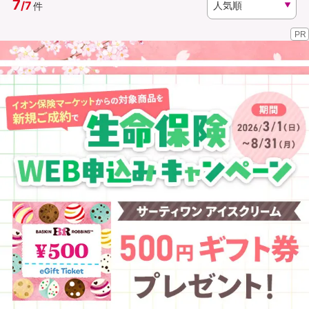
7
/
7
件
PR
資料請求
訪問相談
（無料）
（無料）
イオンカード会員さま専用保険