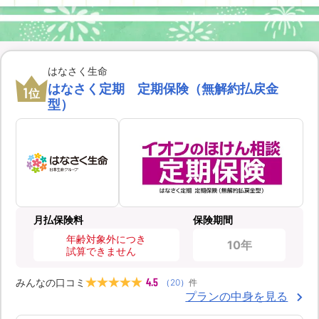
はなさく生命
はなさく定期 定期保険（無解約払戻金
1
位
型）
月払保険料
保険期間
年齢対象外につき
10年
試算できません
4.5
みんなの口コミ
（
20
）
件
プランの中身を見る