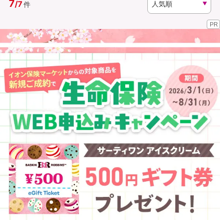
7
/
7
件
PR
資料請求
訪問相談
（無料）
（無料）
イオンカード会員さま専用保険