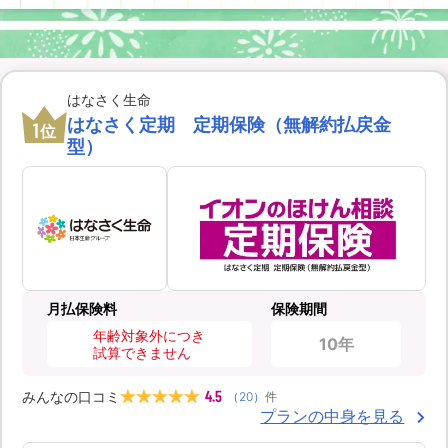
はなさく生命
はなさく定期 定期保険（無解約払戻金
1
位
型）
月払保険料
保険期間
年齢対象外につき
10年
試算できません
4.5
みんなの口コミ
（
20
）
件
プランの中身を見る