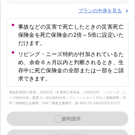
プランの中身を見る
事故などの災害で死亡したときの災害死亡
保険金を死亡保険金の2倍～5倍に設定いた
だけます。
リビング・ニーズ特約が付加されているた
め、余命６ヵ月以内と判断されるとき、生
存中に死亡保険金の全部または一部をご請
求できます。
事故割増死亡保険：200万円（災害死亡保険金：1,000万円）｜リビング・ニ
ーズ特約付加｜重度ガン前払特約付加｜クレジットカード月払 | 保険期間：10
年 | 保険料払込期間：10年 | 募集文書番号：個-900-25-540(2025/12/17)
資料請求