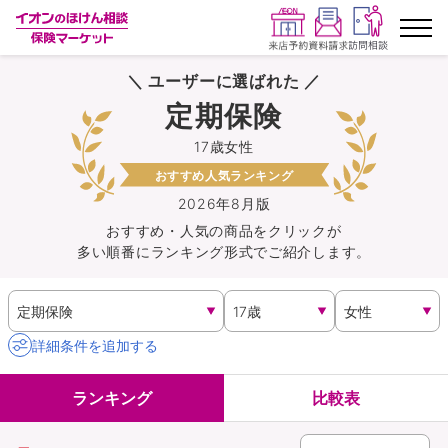
＼ ユーザーに選ばれた ／
ランキングから探す
定期保険
17歳女性
保険を比較する
おすすめ人気ランキング
保険会社から探す
2026年8月版
おすすめ・人気の商品を
クリック
が
多い順番にランキング形式でご紹介します。
イオンカード会員さま専用保険
キャンペーン一覧
詳細条件を追加する
コラム
ランキング
比較表
イオングループ従業員さま向け