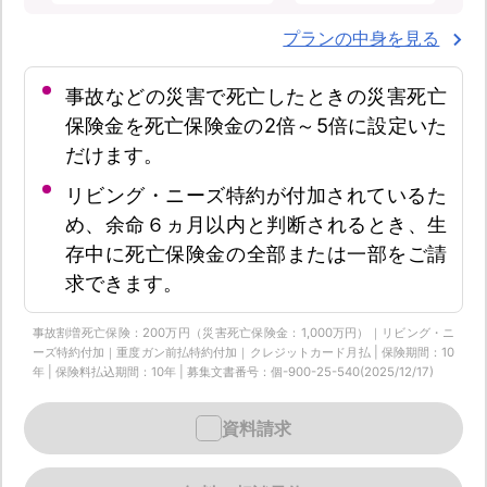
プランの中身を見る
事故などの災害で死亡したときの災害死亡
保険金を死亡保険金の2倍～5倍に設定いた
だけます。
リビング・ニーズ特約が付加されているた
め、余命６ヵ月以内と判断されるとき、生
存中に死亡保険金の全部または一部をご請
求できます。
事故割増死亡保険：200万円（災害死亡保険金：1,000万円）｜リビング・ニ
ーズ特約付加｜重度ガン前払特約付加｜クレジットカード月払 | 保険期間：10
年 | 保険料払込期間：10年 | 募集文書番号：個-900-25-540(2025/12/17)
資料請求