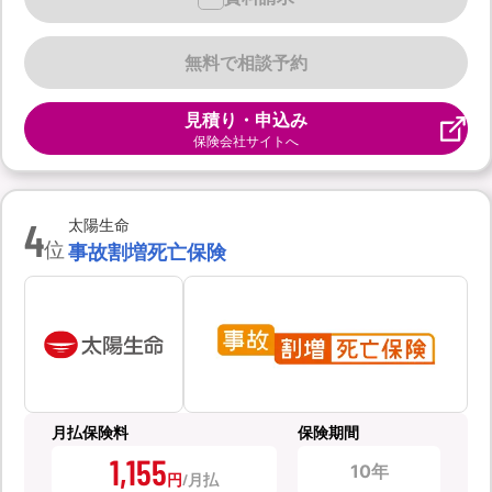
無料で相談予約
見積り・申込み
保険会社サイトへ
4
太陽生命
位
事故割増死亡保険
月払保険料
保険期間
1,155
10年
円