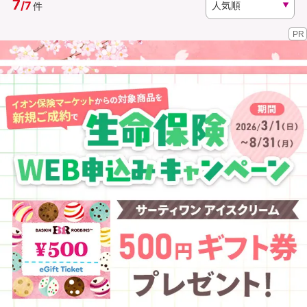
7
/
7
件
PR
資料請求
訪問相談
（無料）
（無料）
イオンカード会員さま専用保険