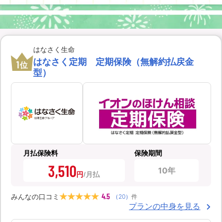
はなさく生命
はなさく定期 定期保険（無解約払戻金
1
位
型）
月払保険料
保険期間
3,510
10年
円
4.5
みんなの口コミ
（
20
）
件
プランの中身を見る