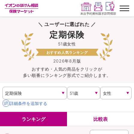
＼ ユーザーに選ばれた ／
ランキングから探す
定期保険
51歳女性
保険を比較する
おすすめ人気ランキング
保険会社から探す
2026年8月版
おすすめ・人気の商品を
クリック
が
多い順番にランキング形式でご紹介します。
イオンカード会員さま専用保険
キャンペーン一覧
詳細条件を追加する
コラム
ランキング
比較表
イオングループ従業員さま向け