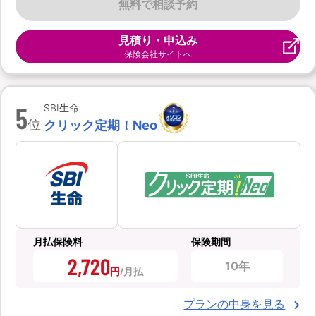
無料で相談予約
見積り・申込み
保険会社サイトへ
5
SBI生命
位
クリック定期！Neo
月払保険料
保険期間
2,720
10年
円
プランの中身を見る