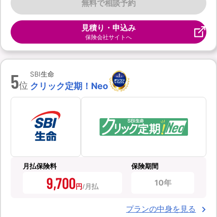
無料で相談予約
見積り・申込み
保険会社サイトへ
5
SBI生命
位
クリック定期！Neo
月払保険料
保険期間
9,700
10年
円
プランの中身を見る