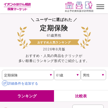
＼ ユーザーに選ばれた ／
ランキングから探す
定期保険
61歳男性
保険を比較する
おすすめ人気ランキング
保険会社から探す
2026年8月版
おすすめ・人気の商品を
クリック
が
多い順番にランキング形式でご紹介します。
イオンカード会員さま専用保険
キャンペーン一覧
詳細条件を追加する
コラム
ランキング
比較表
イオングループ従業員さま向け