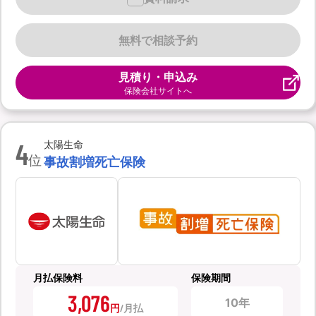
無料で相談予約
見積り・申込み
保険会社サイトへ
4
太陽生命
位
事故割増死亡保険
月払保険料
保険期間
3,076
10年
円