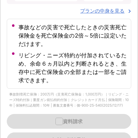
プランの中身を見る
事故などの災害で死亡したときの災害死亡
保険金を死亡保険金の2倍～5倍に設定いた
だけます。
リビング・ニーズ特約が付加されているた
め、余命６ヵ月以内と判断されるとき、生
存中に死亡保険金の全部または一部をご請
求できます。
事故割増死亡保険：200万円（災害死亡保険金：1,000万円）｜リビング・ニ
ーズ特約付加｜重度ガン前払特約付加｜クレジットカード月払 | 保険期間：10
年 | 保険料払込期間：10年 | 募集文書番号：個-900-25-540(2025/12/17)
資料請求