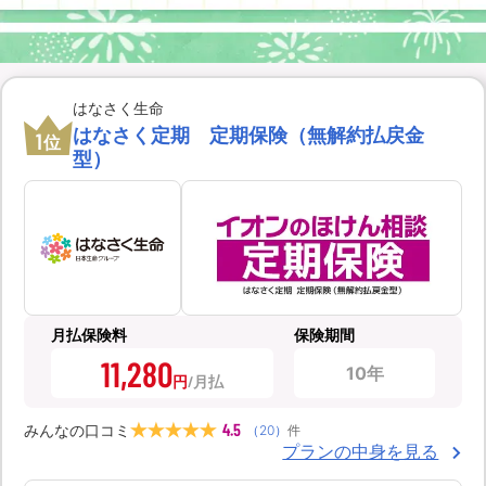
はなさく生命
はなさく定期 定期保険（無解約払戻金
1
位
型）
月払保険料
保険期間
11,280
10年
円
4.5
みんなの口コミ
（
20
）
件
プランの中身を見る