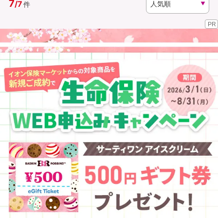
7
/
7
件
PR
資料請求
訪問相談
（無料）
（無料）
イオンカード会員さま専用保険