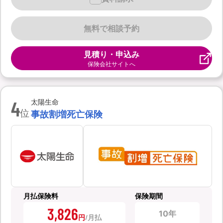
無料で相談予約
見積り・申込み
保険会社サイトへ
4
太陽生命
位
事故割増死亡保険
月払保険料
保険期間
3,826
10年
円