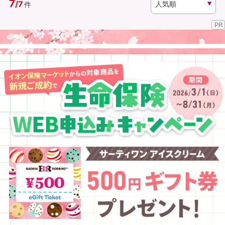
7
/
7
件
PR
資料請求
訪問相談
（無料）
（無料）
イオンカード会員さま専用保険