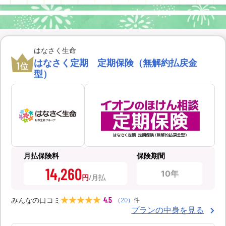
はなさく生命
はなさく定期 定期保険（無解約払戻金
1
位
型）
月払保険料
保険期間
14,260
10年
円
4.5
みんなの口コミ
（
20
）
件
プランの中身を見る