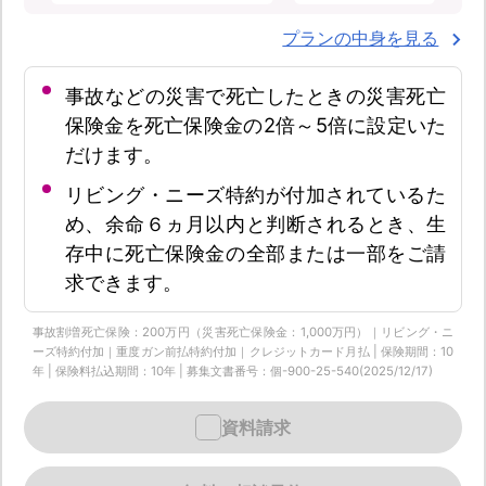
プランの中身を見る
事故などの災害で死亡したときの災害死亡
保険金を死亡保険金の2倍～5倍に設定いた
だけます。
リビング・ニーズ特約が付加されているた
め、余命６ヵ月以内と判断されるとき、生
存中に死亡保険金の全部または一部をご請
求できます。
事故割増死亡保険：200万円（災害死亡保険金：1,000万円）｜リビング・ニ
ーズ特約付加｜重度ガン前払特約付加｜クレジットカード月払 | 保険期間：10
年 | 保険料払込期間：10年 | 募集文書番号：個-900-25-540(2025/12/17)
資料請求