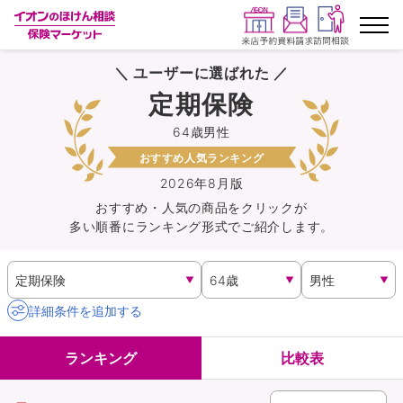
＼ ユーザーに選ばれた ／
ランキングから探す
定期保険
64歳男性
保険を比較する
おすすめ人気ランキング
保険会社から探す
2026年8月版
おすすめ・人気の商品を
クリック
が
多い順番にランキング形式でご紹介します。
イオンカード会員さま専用保険
キャンペーン一覧
詳細条件を追加する
コラム
ランキング
比較表
イオングループ従業員さま向け