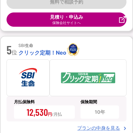
無料で相談予約
見積り・申込み
保険会社サイトへ
5
SBI生命
位
クリック定期！Neo
月払保険料
保険期間
12,530
10年
円
プランの中身を見る