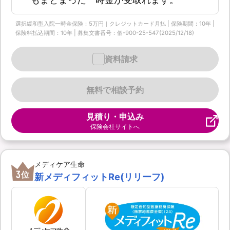
選択緩和型入院一時金保険：5万円｜クレジットカード月払 | 保険期間：10年 |
保険料払込期間：10年 | 募集文書番号：個-900-25-547(2025/12/18)
資料請求
無料で相談予約
見積り・申込み
保険会社サイトへ
メディケア生命
3
位
新メディフィットRe(リリーフ)