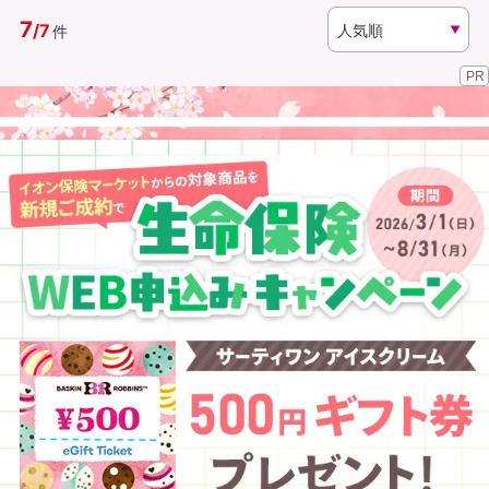
7
/
7
件
資料請求
訪問相談
PR
（無料）
（無料）
イオンカード会員さま専用保険