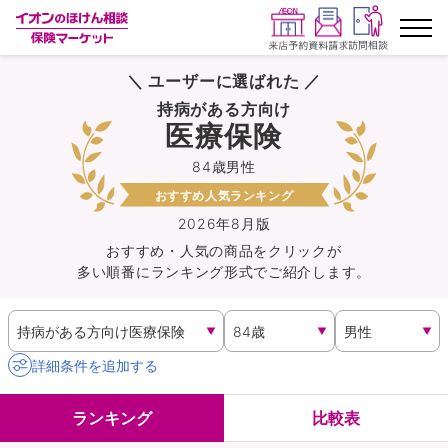
＼ ユーザーに選ばれた ／
ランキングから探す
持病がある方向け
医療保険
保険を比較する
84歳男性
おすすめ人気ランキング
保険会社から探す
2026年8月版
おすすめ・人気の商品を
クリック
が
イオンカード会員さま専用保険
多い順番にランキング形式でご紹介します。
キャンペーン一覧
コラム
詳細条件を追加する
イオングループ従業員さま向け
ランキング
比較表