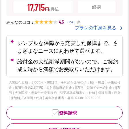
17,715
終身
円
4.3
みんなの口コミ
（
24
）
件
プランの中身を見る
シンプルな保障から充実した保障まで、さ
まざまなニーズにあわせて選べます。
給付金の支払削減期間がないので、ご契約
成立時から満額でお受取りいただけます。
入院給付日額：5,000円・60日型｜手術給付金等の型：Ⅰ型・10倍 | 手術給付
金：5万円(外来2.5万円)｜放射線治療給付金：5万円｜骨髄ドナー給付金：5万
円｜先進医療・患者申出療養特約（引受基準緩和型）：付加 | 保険期間：終身
| 保険料払込期間：終身 | 募集文書番号：募補07416-20260205
資料請求