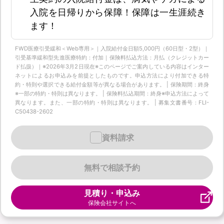
入院を日帰りから保障！保障は一生涯続き
ます！
FWD医療引受緩和＜Web専用＞｜入院給付金日額5,000円（60日型・2型）｜
引受基準緩和型先進医療特約：付加｜保険料払込方法：月払（クレジットカー
ド払扱）｜※2026年3月2日現在※このページでご案内している内容はインター
ネットによるお申込みを前提としたものです。申込方法により付加できる特
約・特則や選択できる給付金額等が異なる場合があります。 | 保険期間：終身
※一部の特約・特則は異なります。 | 保険料払込期間：終身※申込方法によって
異なります。また、一部の特約・特則は異なります。 | 募集文書番号：FLI-
C50438-2602
資料請求
無料で相談予約
見積り・申込み
保険会社サイトへ