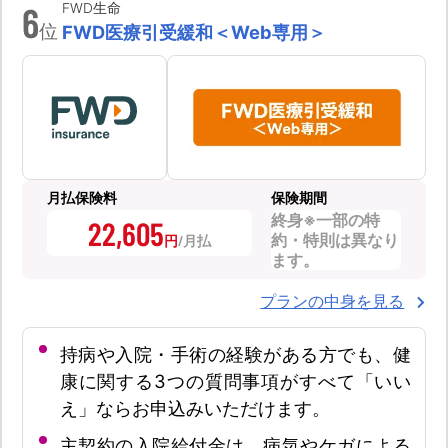
6
FWD生命
位
FWD医療引受緩和＜Web専用＞
月払保険料
保険期間
終身※一部の特
22,605
約・特則は異なり
円
ます。
プランの中身を見る
持病や入院・手術の経験がある方でも、健
康に関する3つの質問事項がすべて「いい
え」ならお申込みいただけます。
主契約の入院給付金は、病気やケガによる