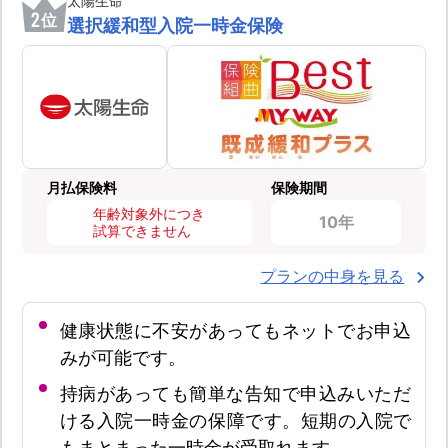
太陽生命
2
位
選択緩和型入院一時金保険
月払保険料
保険期間
年齢対象外につき
10年
試算できません
プランの中身を見る
健康状態に不安があってもネットでお申込
みが可能です。
持病があっても簡単な告知で申込みいただ
ける入院一時金の保障です。短期の入院で
もまとまった一時金が受取れます。