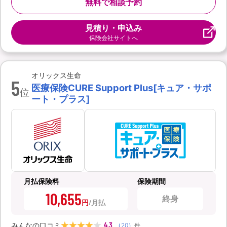
無料で相談予約
見積り・申込み
保険会社サイトへ
オリックス生命
5
医療保険CURE Support Plus[キュア・サポ
位
ート・プラス]
月払保険料
保険期間
10,655
終身
円
4.3
みんなの口コミ
（
20
）
件