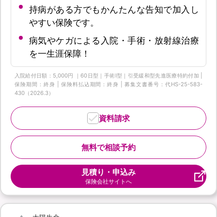
持病がある方でもかんたんな告知で加入し
やすい保険です。
病気やケガによる入院・手術・放射線治療
を一生涯保障！
入院給付日額：5,000円 ｜60日型｜手術Ⅰ型｜引受緩和型先進医療特約付加 |
保険期間：終身 | 保険料払込期間：終身 | 募集文書番号：代HS-25-583-
430（2026.3）
資料請求
無料で相談予約
見積り・申込み
保険会社サイトへ