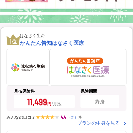
はなさく生命
1
位
かんたん告知はなさく医療
月払保険料
保険期間
11,499
終身
円
4.4
みんなの口コミ
（
21
）
件
プランの中身を見る