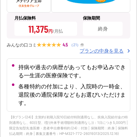
月払保険料
保険期間
11,375
終身
円
4.5
みんなの口コミ
（
21
）
件
プランの中身を見る
持病や過去の病歴があってもお申込みでき
る一生涯の医療保険です。
各種特約の付加により、入院時の一時金、
退院後の通院保障などもお選びいただけま
す。
【Bプラン(24)】主契約(初期入院10日給付特則適用なし、疾病入院給付金の特
則適用なし、60日型、Ⅰ型(外来手術増額特則適用なし))：1日につき5,000円 |
限定告知型先進医療・患者申出療養特約(24)：付加 | 保険期間：終身 | 保険料
払込期間：終身 | 募集文書番号：HP-M321-772-26019313(2025.12.16)