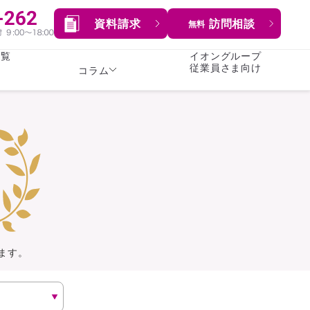
資料請求
訪問相談
無料
一覧
イオングループ
従業員さま向け
コラム
女性
険
険
就業不能保険
就業不能保険
暮らし
険
介護・認知症保険
持病がある方向け
症保険
生命保険
コラム全てを見る
方向け
イオンカード会員さま
専用保険（生命保険）
ます。
総合ランキングを見る
傷害保険