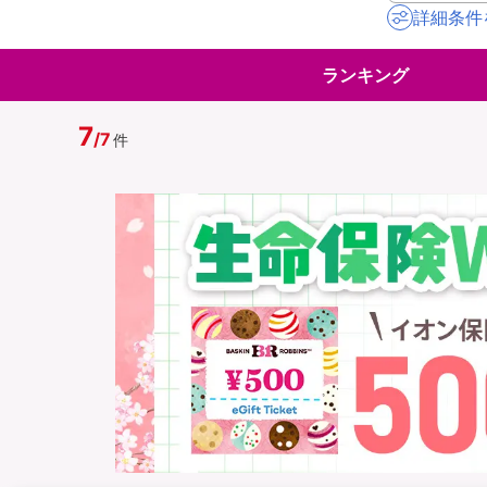
詳細条件
地震保険
ペット保険
ランキング
イオンカード会員さ
スマホ保険
専用保険（損害保険
7
/
7
件