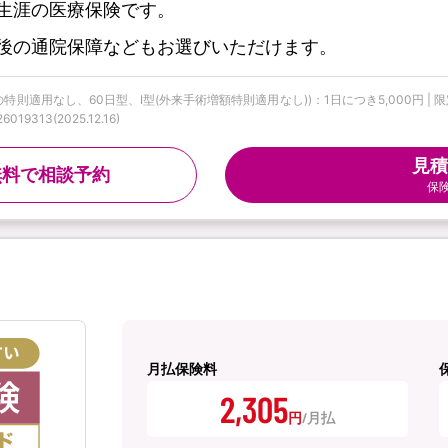
生涯の医療保険です。
後の通院保障などもお選びいただけます。
特則適用なし、60日型、Ⅰ型(外来手術増額特則適用なし))：1日につき5,000円 |
313(2025.12.16)
見積
無料で相談予約
保
月払保険料
2,305
円