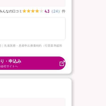
4.3
（
24
）
件
みんなの口コミ
5万円｜先進医療・患者申出療養特約（引受基準緩和
り・申込み
険会社サイトへ