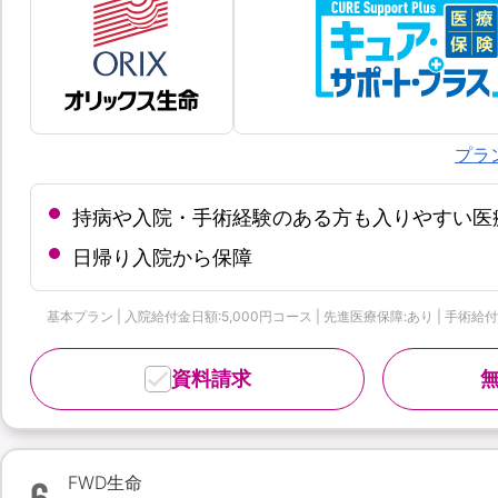
プラ
持病や入院・手術経験のある方も入りやすい医
日帰り入院から保障
基本プラン | 入院給付金日額:5,000円コース | 先進医療保障:あり | 手術
資料請求
6
FWD生命