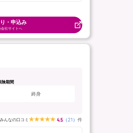
り・申込み
険会社サイトへ
保険期間
終身
4.5
（
21
）
件
みんなの口コミ