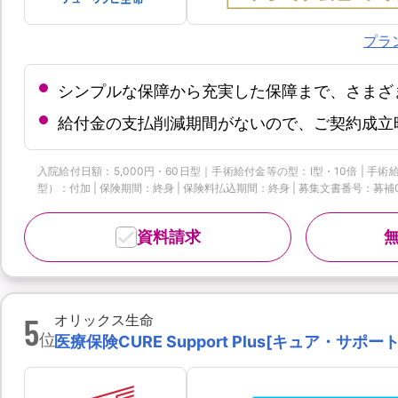
プラ
シンプルな保障から充実した保障まで、さまざ
給付金の支払削減期間がないので、ご契約成立
入院給付日額：5,000円・60日型｜手術給付金等の型：Ⅰ型・10倍 | 
型）：付加 | 保険期間：終身 | 保険料払込期間：終身 | 募集文書番号：募補074
資料請求
5
オリックス生命
位
医療保険CURE Support Plus[キュア・サポ