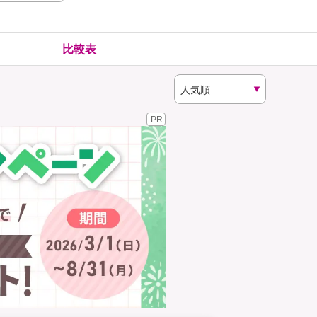
険
ゴルファー保険
比較表
PR