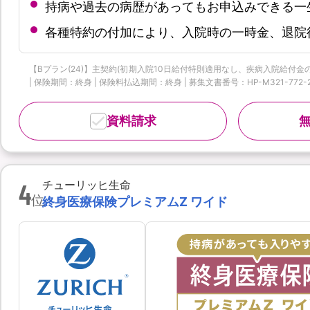
持病や過去の病歴があってもお申込みできる一
各種特約の付加により、入院時の一時金、退院
【Bプラン(24)】主契約(初期入院10日給付特則適用なし、疾病入院給付金の
| 保険期間：終身 | 保険料払込期間：終身 | 募集文書番号：HP-M321-772-26019
資料請求
4
チューリッヒ生命
位
終身医療保険プレミアムZ ワイド