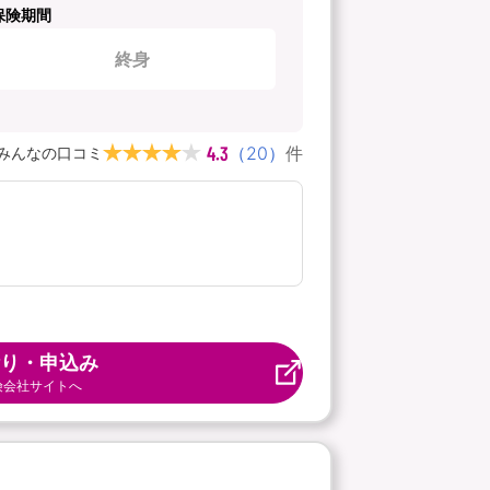
保険期間
終身
4.3
（
20
）
件
みんなの口コミ
り・申込み
険会社サイトへ