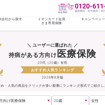
険会社から探す
イオンカード会員
キャンペーン
さま専用保険
保険(その他)
お金
＼ ユーザーに選ばれた ／
がん保険
がん保険
女性医療保
女性医療保
医療保険
持病がある方向け
ライフステージ
心配事
終身保険
収入保障保
収入保障保険
介護・認知
20代（20歳）女性
おすすめ人気ランキング
持病がある方向け
持病がある
医療保険
がん保険
2026年8月版
すめ・人気の商品を
クリック
が
多い順番にランキング形式でご紹介し
自転車保険
火災保険