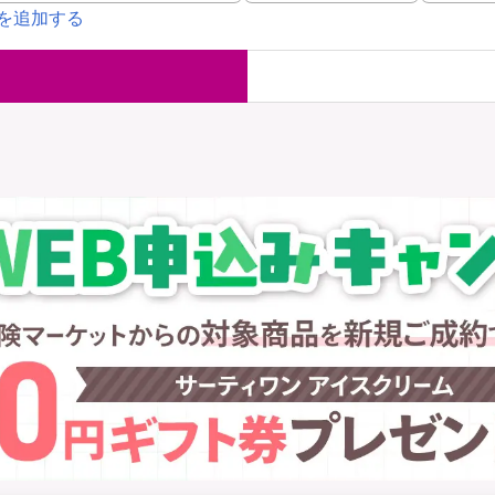
を追加する
国内旅行保険
海外旅行保
ま
WAON POINT還元型保険
）