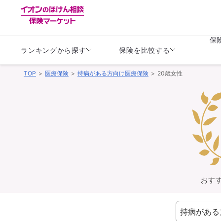
保
ランキングから探す
保険を比較する
TOP
医療保険
持病がある方向け医療保険
20歳女性
生命保険
生命保険
保険（医療保険）
保険（自動車保険）
生命保険
生命保険
医療保険
医療保険
健康
子供
学資保険
定期保険
定期保険
終身保険
持病がある方向け
個人年金保険
持病がある方向け
生命保険
持病がある方向け
医療保険
がん保険
おす
損害保険
損害保険
自動車保険
自動車保険
バイク保険