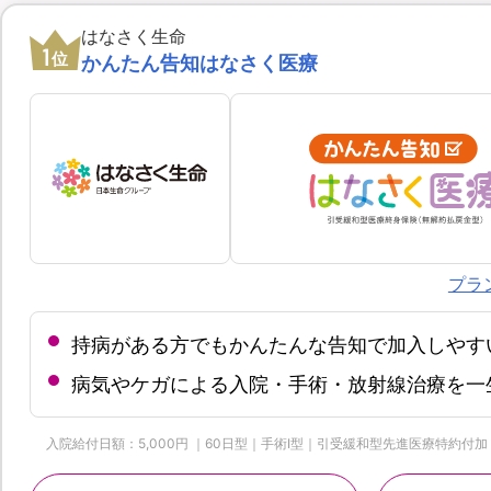
はなさく生命
1
位
かんたん告知はなさく医療
プラ
持病がある方でもかんたんな告知で加入しやす
病気やケガによる入院・手術・放射線治療を一
入院給付日額：5,000円 ｜60日型｜手術Ⅰ型｜引受緩和型先進医療特約付加 | 保