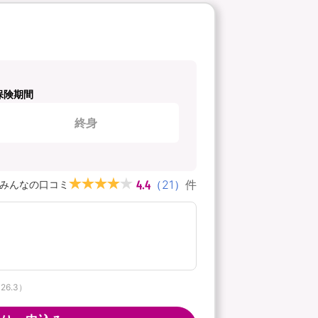
保険期間
終身
4.4
（
21
）
件
みんなの口コミ
6.3）