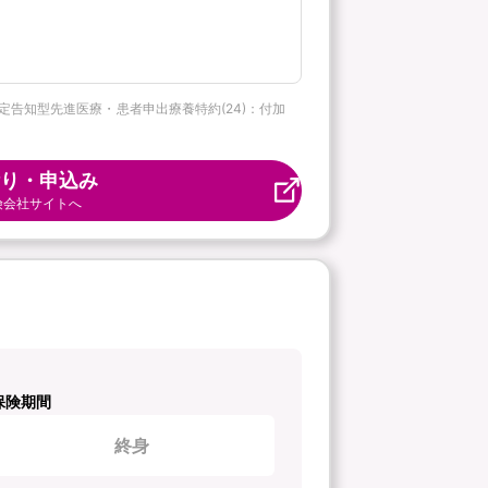
 限定告知型先進医療・患者申出療養特約(24)：付加
り・申込み
険会社サイトへ
保険期間
終身