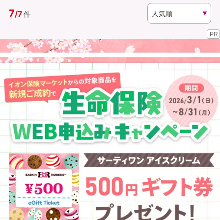
7
/
7
件
資料請求
訪問相談
PR
（無料）
（無料）
イオンカード会員さま専用保険