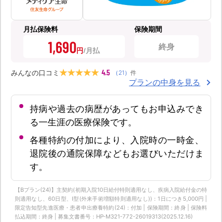
月払保険料
保険期間
1,690
終身
円
4.5
みんなの口コミ
（
21
）
件
プランの中身を見る
持病や過去の病歴があってもお申込みでき
る一生涯の医療保険です。
各種特約の付加により、入院時の一時金、
退院後の通院保障などもお選びいただけま
す。
【Bプラン(24)】主契約(初期入院10日給付特則適用なし、疾病入院給付金の特
則適用なし、60日型、Ⅰ型(外来手術増額特則適用なし))：1日につき5,000円 |
限定告知型先進医療・患者申出療養特約(24)：付加 | 保険期間：終身 | 保険料
払込期間：終身 | 募集文書番号：HP-M321-772-26019313(2025.12.16)