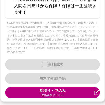
入院を日帰りから保障！保障は一生涯続き
ます！
FWD医療引受緩和＜Web専用＞｜入院給付金日額5,000円（60日型・2型）｜
引受基準緩和型先進医療特約：付加｜保険料払込方法：月払（クレジットカー
ド払扱）｜※2026年3月2日現在※このページでご案内している内容はインター
ネットによるお申込みを前提としたものです。申込方法により付加できる特
約・特則や選択できる給付金額等が異なる場合があります。 | 保険期間：終身
※一部の特約・特則は異なります。 | 保険料払込期間：終身※申込方法によって
異なります。また、一部の特約・特則は異なります。 | 募集文書番号：FLI-
C50438-2602
資料請求
無料で相談予約
見積り・申込み
保険会社サイトへ