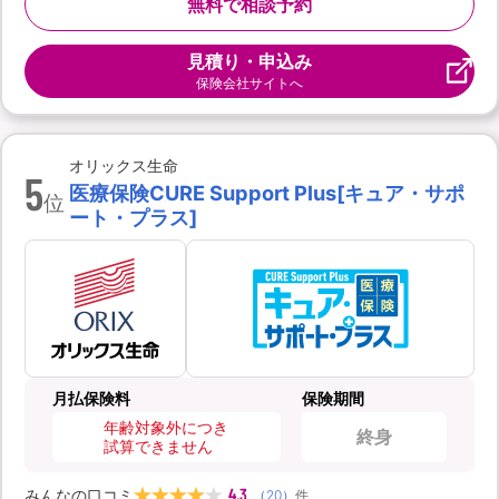
無料で相談予約
見積り・申込み
保険会社サイトへ
オリックス生命
5
医療保険CURE Support Plus[キュア・サポ
位
ート・プラス]
月払保険料
保険期間
年齢対象外につき
終身
試算できません
4.3
みんなの口コミ
（
20
）
件