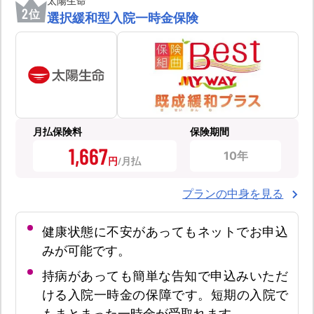
太陽生命
2
位
選択緩和型入院一時金保険
月払保険料
保険期間
1,667
10年
円
プランの中身を見る
健康状態に不安があってもネットでお申込
みが可能です。
持病があっても簡単な告知で申込みいただ
ける入院一時金の保障です。短期の入院で
もまとまった一時金が受取れます。