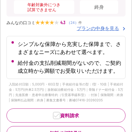
年齢対象外につき
終身
試算できません
4.3
みんなの口コミ
（
24
）
件
プランの中身を見る
シンプルな保障から充実した保障まで、さ
まざまなニーズにあわせて選べます。
給付金の支払削減期間がないので、ご契約
成立時から満額でお受取りいただけます。
入院給付日額：5,000円・60日型｜手術給付金等の型：Ⅰ型・10倍 | 手術給付
金：5万円(外来2.5万円)｜放射線治療給付金：5万円｜骨髄ドナー給付金：5万
円｜先進医療・患者申出療養特約（引受基準緩和型）：付加 | 保険期間：終身
| 保険料払込期間：終身 | 募集文書番号：募補07416-20260205
資料請求