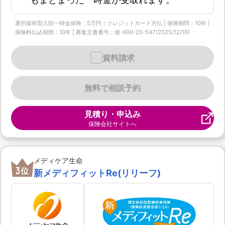
選択緩和型入院一時金保険：5万円｜クレジットカード月払 | 保険期間：10年 |
保険料払込期間：10年 | 募集文書番号：個-900-25-547(2025/12/18)
資料請求
無料で相談予約
見積り・申込み
保険会社サイトへ
メディケア生命
3
位
新メディフィットRe(リリーフ)