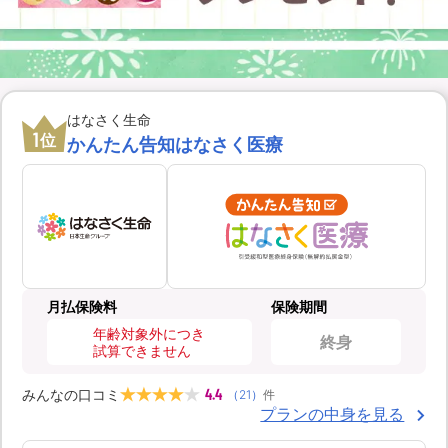
はなさく生命
1
位
かんたん告知はなさく医療
月払保険料
保険期間
年齢対象外につき
終身
試算できません
4.4
みんなの口コミ
（
21
）
件
プランの中身を見る