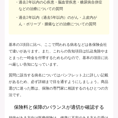
過去2年以内の心疾患・脳血管疾患・糖尿病合併症
などの治療についての質問
過去2年以内（過去5年以内）のがん・上皮内が
ん・ポリープ・腫瘍などの治療についての質問
基本の3項目に比べ、ここで問われる病名などは各保険会社
で違いがあります。また、これらの告知項目は払込免除やま
とまった一時金を付帯するためものなので、基本の項目に比
べ厳しい告知になっています。
質問に該当する病名についてはパンフレット上に詳しい記載
があるため、必ず詳細まで目を通すようにしましょう。商品
選びに迷った際は、保険の専門家に相談するのもひとつの方
法です。
保険料と保障のバランスが適切か確認する
持病がある方向け医療保険は、健康に不安のある方を引受け