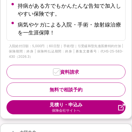
持病がある方でもかんたんな告知で加入し
やすい保険です。
病気やケガによる入院・手術・放射線治療
を一生涯保障！
入院給付日額：5,000円 ｜60日型｜手術Ⅰ型｜引受緩和型先進医療特約付加 |
保険期間：終身 | 保険料払込期間：終身 | 募集文書番号：代HS-25-583-
430（2026.3）
資料請求
無料で相談予約
見積り・申込み
保険会社サイトへ