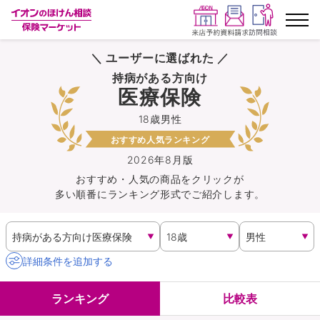
＼ ユーザーに選ばれた ／
ランキングから探す
持病がある方向け
医療保険
保険を比較する
18歳男性
おすすめ人気ランキング
保険会社から探す
2026年8月版
おすすめ・人気の商品を
クリック
が
イオンカード会員さま専用保険
多い順番にランキング形式でご紹介します。
キャンペーン一覧
コラム
詳細条件を追加する
イオングループ従業員さま向け
ランキング
比較表