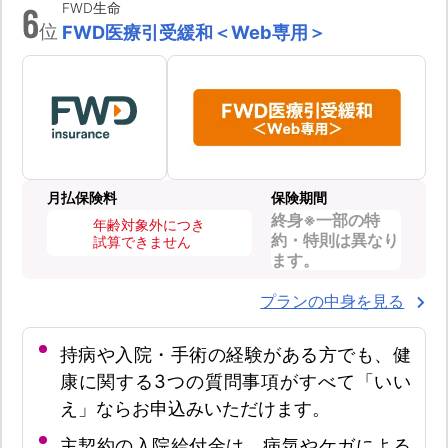
6
FWD生命
位
FWD医療引受緩和＜Web専用＞
月払保険料
保険期間
終身※一部の特
年齢対象外につき
約・特則は異なり
試算できません
ます。
プランの中身を見る
持病や入院・手術の経験がある方でも、健
康に関する3つの質問事項がすべて「いい
え」ならお申込みいただけます。
主契約の入院給付金は、病気やケガによる