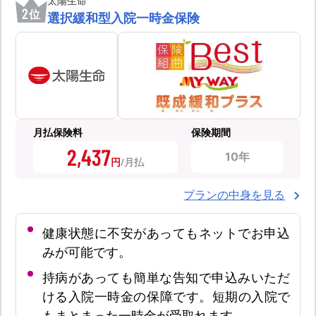
太陽生命
2
位
選択緩和型入院一時金保険
月払保険料
保険期間
2,437
10年
円
プランの中身を見る
健康状態に不安があってもネットでお申込
みが可能です。
持病があっても簡単な告知で申込みいただ
ける入院一時金の保障です。短期の入院で
もまとまった一時金が受取れます。