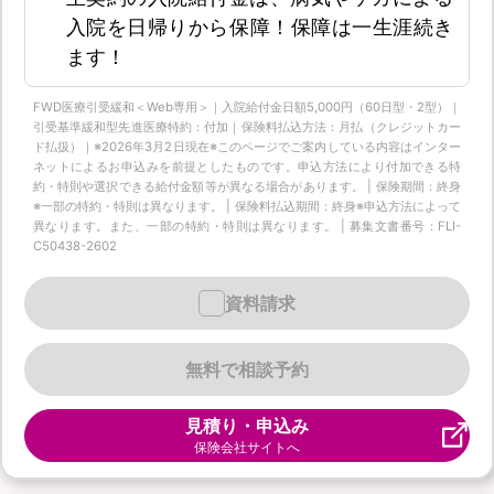
入院を日帰りから保障！保障は一生涯続き
ます！
FWD医療引受緩和＜Web専用＞｜入院給付金日額5,000円（60日型・2型）｜
引受基準緩和型先進医療特約：付加｜保険料払込方法：月払（クレジットカー
ド払扱）｜※2026年3月2日現在※このページでご案内している内容はインター
ネットによるお申込みを前提としたものです。申込方法により付加できる特
約・特則や選択できる給付金額等が異なる場合があります。 | 保険期間：終身
※一部の特約・特則は異なります。 | 保険料払込期間：終身※申込方法によって
異なります。また、一部の特約・特則は異なります。 | 募集文書番号：FLI-
C50438-2602
資料請求
無料で相談予約
見積り・申込み
保険会社サイトへ