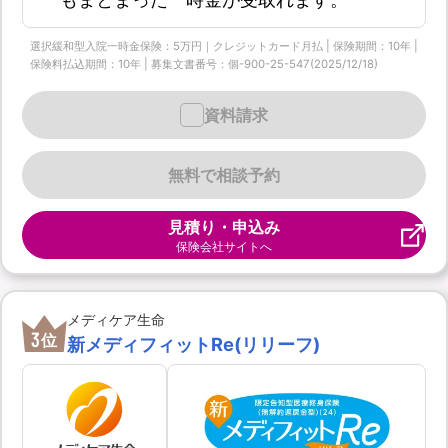
選択緩和型入院一時金保険：5万円｜クレジットカード月払 | 保険期間：10年 |
保険料払込期間：10年 | 募集文書番号：個-900-25-547(2025/12/18)
資料請求
無料で相談予約
見積り・申込み
保険会社サイトへ
メディケア生命
3
位
新メディフィットRe(リリーフ)