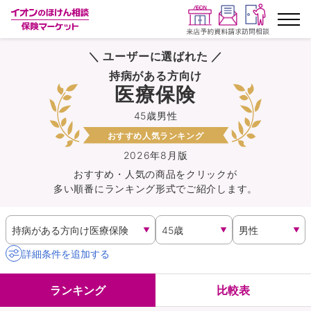
＼ ユーザーに選ばれた ／
ランキングから探す
持病がある方向け
医療保険
保険を比較する
45歳男性
おすすめ人気ランキング
保険会社から探す
2026年8月版
おすすめ・人気の商品を
クリック
が
イオンカード会員さま専用保険
多い順番にランキング形式でご紹介します。
キャンペーン一覧
コラム
詳細条件を追加する
イオングループ従業員さま向け
ランキング
比較表