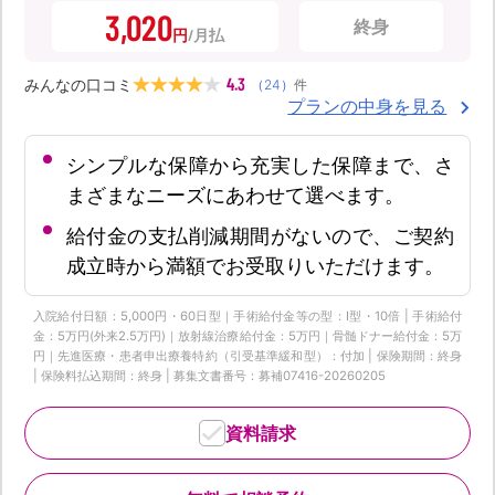
3,020
終身
円
4.3
みんなの口コミ
（
24
）
件
プランの中身を見る
シンプルな保障から充実した保障まで、さ
まざまなニーズにあわせて選べます。
給付金の支払削減期間がないので、ご契約
成立時から満額でお受取りいただけます。
入院給付日額：5,000円・60日型｜手術給付金等の型：Ⅰ型・10倍 | 手術給付
金：5万円(外来2.5万円)｜放射線治療給付金：5万円｜骨髄ドナー給付金：5万
円｜先進医療・患者申出療養特約（引受基準緩和型）：付加 | 保険期間：終身
| 保険料払込期間：終身 | 募集文書番号：募補07416-20260205
資料請求