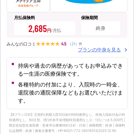
月払保険料
保険期間
2,685
終身
円
4.5
みんなの口コミ
（
21
）
件
プランの中身を見る
持病や過去の病歴があってもお申込みでき
る一生涯の医療保険です。
各種特約の付加により、入院時の一時金、
退院後の通院保障などもお選びいただけま
す。
【Bプラン(24)】主契約(初期入院10日給付特則適用なし、疾病入院給付金の特
則適用なし、60日型、Ⅰ型(外来手術増額特則適用なし))：1日につき5,000円 |
限定告知型先進医療・患者申出療養特約(24)：付加 | 保険期間：終身 | 保険料
払込期間：終身 | 募集文書番号：HP-M321-772-26019313(2025.12.16)