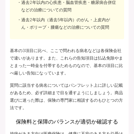
過去2年以内の心疾患・脳血管疾患・糖尿病合併症
などの治療についての質問
過去2年以内（過去5年以内）のがん・上皮内が
ん・ポリープ・腫瘍などの治療についての質問
基本の3項目に比べ、ここで問われる病名などは各保険会社
で違いがあります。また、これらの告知項目は払込免除やま
とまった一時金を付帯するためものなので、基本の項目に比
べ厳しい告知になっています。
質問に該当する病名についてはパンフレット上に詳しい記載
があるため、必ず詳細まで目を通すようにしましょう。商品
選びに迷った際は、保険の専門家に相談するのもひとつの方
法です。
保険料と保障のバランスが適切か確認する
持病がある方向け医療保険は、健康に不安のある方を引受け