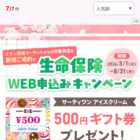
7
/
7
件
資料請求
訪問相談
PR
（無料）
（無料）
イオンカード会員さま専用保険