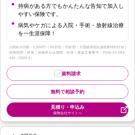
持病がある方でもかんたんな告知で加入し
やすい保険です。
病気やケガによる入院・手術・放射線治療
を一生涯保障！
入院給付日額：5,000円 ｜60日型｜手術Ⅰ型｜引受緩和型先進医療特約付加 |
保険期間：終身 | 保険料払込期間：終身 | 募集文書番号：代HS-25-583-
430（2026.3）
資料請求
無料で相談予約
見積り・申込み
保険会社サイトへ