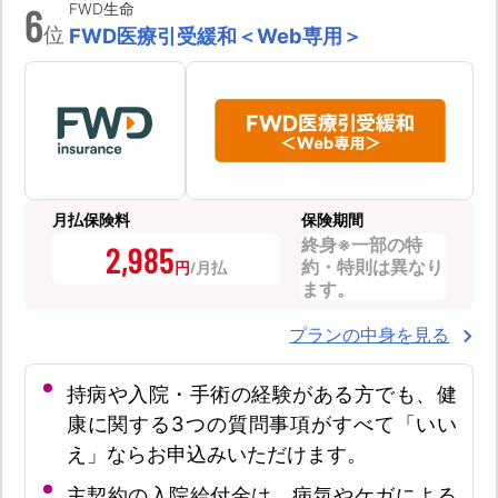
6
FWD生命
位
FWD医療引受緩和＜Web専用＞
月払保険料
保険期間
終身※一部の特
2,985
約・特則は異なり
円
ます。
プランの中身を見る
持病や入院・手術の経験がある方でも、健
康に関する3つの質問事項がすべて「いい
え」ならお申込みいただけます。
主契約の入院給付金は、病気やケガによる