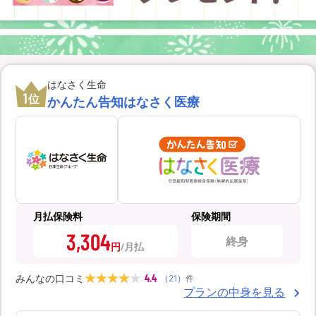
はなさく生命
1
位
かんたん告知はなさく医療
月払保険料
保険期間
3,304
終身
円
4.4
みんなの口コミ
（
21
）
件
プランの中身を見る