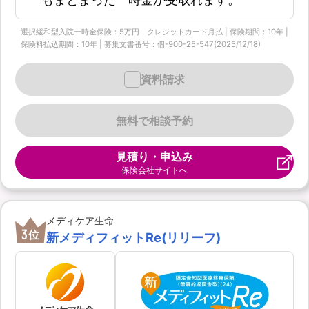
選択緩和型入院一時金保険：5万円｜クレジットカード月払 | 保険期間：10年 |
保険料払込期間：10年 | 募集文書番号：個-900-25-547(2025/12/18)
資料請求
無料で相談予約
見積り・申込み
保険会社サイトへ
メディケア生命
3
位
新メディフィットRe(リリーフ)