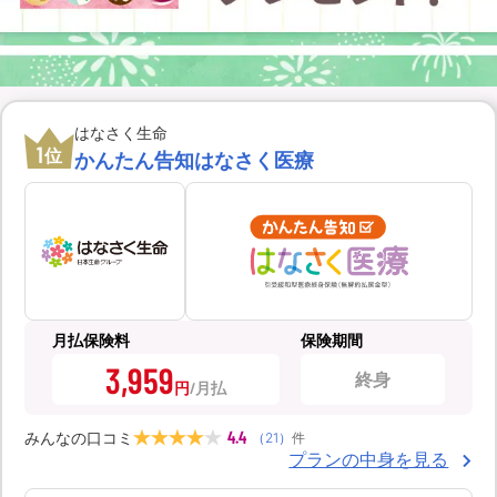
はなさく生命
1
位
かんたん告知はなさく医療
月払保険料
保険期間
3,959
終身
円
4.4
みんなの口コミ
（
21
）
件
プランの中身を見る