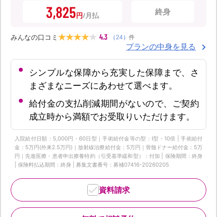
3,825
終身
円
4.3
みんなの口コミ
（
24
）
件
プランの中身を見る
シンプルな保障から充実した保障まで、さ
まざまなニーズにあわせて選べます。
給付金の支払削減期間がないので、ご契約
成立時から満額でお受取りいただけます。
入院給付日額：5,000円・60日型｜手術給付金等の型：Ⅰ型・10倍 | 手術給付
金：5万円(外来2.5万円)｜放射線治療給付金：5万円｜骨髄ドナー給付金：5万
円｜先進医療・患者申出療養特約（引受基準緩和型）：付加 | 保険期間：終身
| 保険料払込期間：終身 | 募集文書番号：募補07416-20260205
資料請求