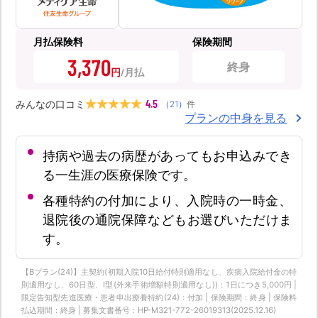
月払保険料
保険期間
3,370
終身
円
4.5
みんなの口コミ
（
21
）
件
プランの中身を見る
持病や過去の病歴があってもお申込みでき
る一生涯の医療保険です。
各種特約の付加により、入院時の一時金、
退院後の通院保障などもお選びいただけま
す。
【Bプラン(24)】主契約(初期入院10日給付特則適用なし、疾病入院給付金の特
則適用なし、60日型、Ⅰ型(外来手術増額特則適用なし))：1日につき5,000円 |
限定告知型先進医療・患者申出療養特約(24)：付加 | 保険期間：終身 | 保険料
払込期間：終身 | 募集文書番号：HP-M321-772-26019313(2025.12.16)