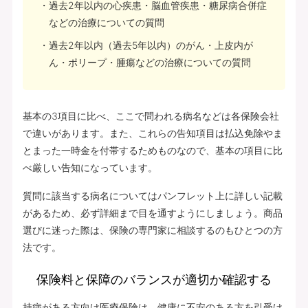
過去2年以内の心疾患・脳血管疾患・糖尿病合併症
などの治療についての質問
過去2年以内（過去5年以内）のがん・上皮内が
ん・ポリープ・腫瘍などの治療についての質問
基本の3項目に比べ、ここで問われる病名などは各保険会社
で違いがあります。また、これらの告知項目は払込免除やま
とまった一時金を付帯するためものなので、基本の項目に比
べ厳しい告知になっています。
質問に該当する病名についてはパンフレット上に詳しい記載
があるため、必ず詳細まで目を通すようにしましょう。商品
選びに迷った際は、保険の専門家に相談するのもひとつの方
法です。
保険料と保障のバランスが適切か確認する
持病がある方向け医療保険は、健康に不安のある方を引受け