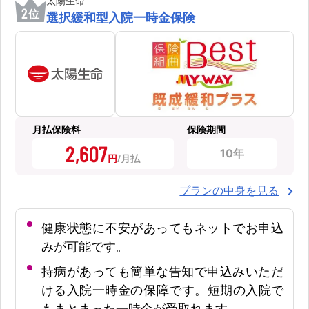
太陽生命
2
位
選択緩和型入院一時金保険
月払保険料
保険期間
2,607
10年
円
プランの中身を見る
健康状態に不安があってもネットでお申込
みが可能です。
持病があっても簡単な告知で申込みいただ
ける入院一時金の保障です。短期の入院で
もまとまった一時金が受取れます。