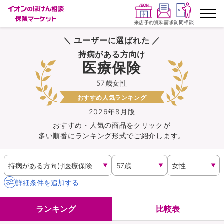
＼ ユーザーに選ばれた ／
ランキングから探す
持病がある方向け
医療保険
保険を比較する
57歳女性
おすすめ人気ランキング
保険会社から探す
2026年8月版
おすすめ・人気の商品を
クリック
が
イオンカード会員さま専用保険
多い順番にランキング形式でご紹介します。
キャンペーン一覧
コラム
詳細条件を追加する
イオングループ従業員さま向け
ランキング
比較表