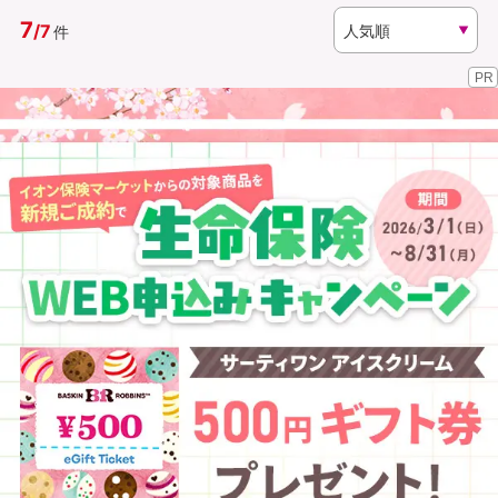
7
/
7
件
資料請求
訪問相談
PR
（無料）
（無料）
イオンカード会員さま専用保険