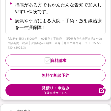
持病がある方でもかんたんな告知で加入し
やすい保険です。
病気やケガによる入院・手術・放射線治療
を一生涯保障！
入院給付日額：5,000円 ｜60日型｜手術Ⅰ型｜引受緩和型先進医療特約付加 |
保険期間：終身 | 保険料払込期間：終身 | 募集文書番号：代HS-25-583-
430（2026.3）
資料請求
無料で相談予約
見積り・申込み
保険会社サイトへ