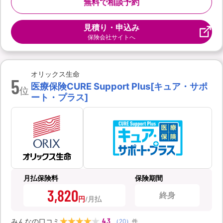
無料で相談予約
見積り・申込み
保険会社サイトへ
オリックス生命
5
医療保険CURE Support Plus[キュア・サポ
位
ート・プラス]
月払保険料
保険期間
3,820
終身
円
4.3
みんなの口コミ
（
20
）
件