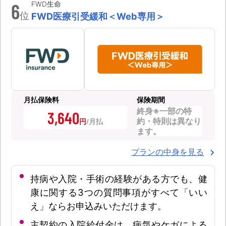
6
FWD生命
位
FWD医療引受緩和＜Web専用＞
月払保険料
保険期間
終身※一部の特
3,640
約・特則は異なり
円
ます。
プランの中身を見る
持病や入院・手術の経験がある方でも、健
康に関する3つの質問事項がすべて「いい
え」ならお申込みいただけます。
主契約の入院給付金は、病気やケガによる