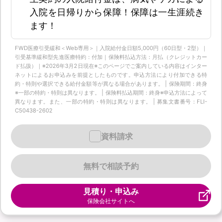
入院を日帰りから保障！保障は一生涯続き
ます！
FWD医療引受緩和＜Web専用＞｜入院給付金日額5,000円（60日型・2型）｜
引受基準緩和型先進医療特約：付加｜保険料払込方法：月払（クレジットカー
ド払扱）｜※2026年3月2日現在※このページでご案内している内容はインター
ネットによるお申込みを前提としたものです。申込方法により付加できる特
約・特則や選択できる給付金額等が異なる場合があります。 | 保険期間：終身
※一部の特約・特則は異なります。 | 保険料払込期間：終身※申込方法によって
異なります。また、一部の特約・特則は異なります。 | 募集文書番号：FLI-
C50438-2602
資料請求
無料で相談予約
見積り・申込み
保険会社サイトへ