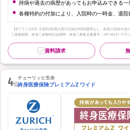
持病や過去の病歴があってもお申込みできる一
各種特約の付加により、入院時の一時金、退院
【Bプラン(24)】主契約(初期入院10日給付特則適用なし、疾病入院給付金の
| 保険期間：終身 | 保険料払込期間：終身 | 募集文書番号：HP-M321-772-26019
資料請求
4
チューリッヒ生命
位
終身医療保険プレミアムZ ワイド