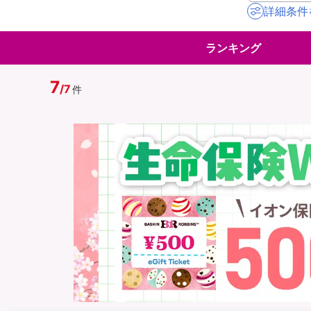
詳細条件
地震保険
ペット保険
ランキング
イオンカード会員さ
スマホ保険
専用保険（損害保険
7
/
7
件