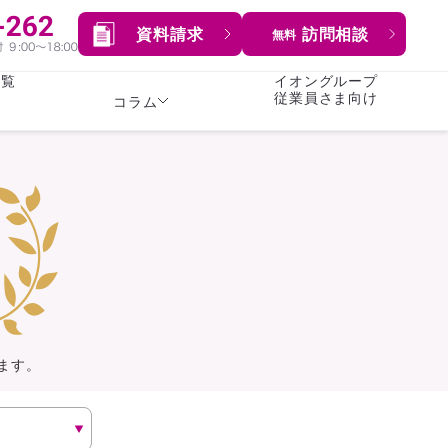
資料請求
訪問相談
無料
一覧
イオングループ
従業員さま向け
コラム
女性
険
険
就業不能保険
就業不能保険
暮らし
険
介護・認知症保険
持病がある方向け
症保険
生命保険
コラム全てを見る
方向け
イオンカード会員さま
専用保険（生命保険）
ます。
総合ランキングを見る
傷害保険