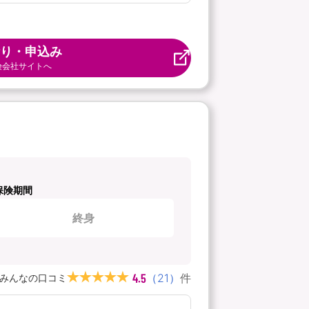
り・申込み
険会社サイトへ
保険期間
終身
4.5
（
21
）
件
みんなの口コミ