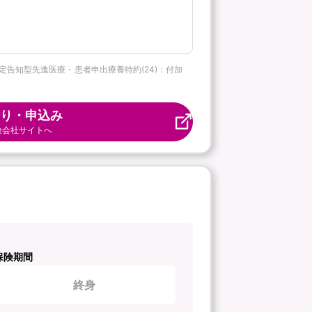
 限定告知型先進医療・患者申出療養特約(24)：付加
り・申込み
険会社サイトへ
保険期間
終身