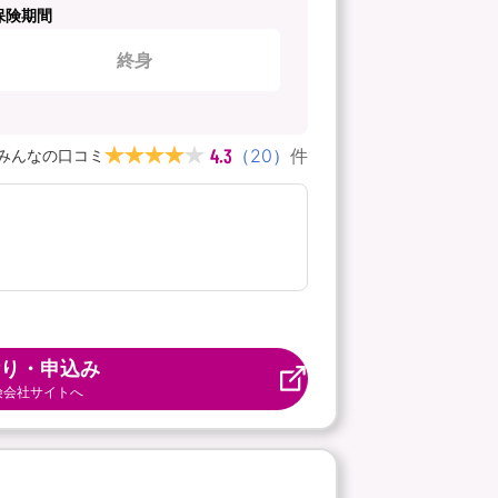
保険期間
終身
4.3
（
20
）
件
みんなの口コミ
り・申込み
険会社サイトへ