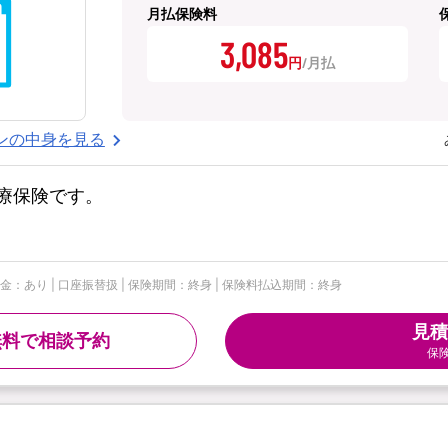
月払保険料
3,085
円
ンの中身を見る
療保険です。
給付金：あり | 口座振替扱 | 保険期間：終身 | 保険料払込期間：終身
見積
無料で相談予約
保