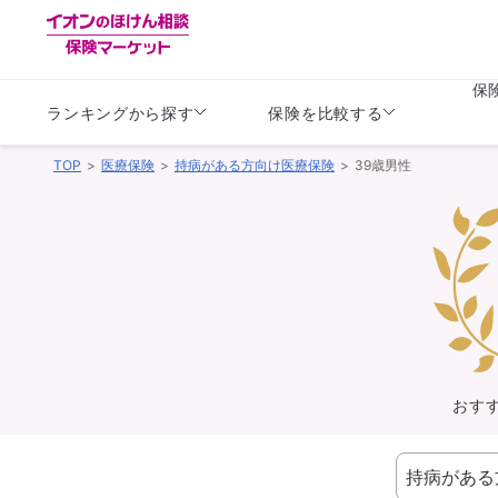
保
ランキングから探す
保険を比較する
TOP
医療保険
持病がある方向け医療保険
39歳男性
生命保険
生命保険
保険（医療保険）
保険（自動車保険）
生命保険
生命保険
医療保険
医療保険
健康
子供
学資保険
定期保険
定期保険
終身保険
持病がある方向け
個人年金保険
持病がある方向け
生命保険
持病がある方向け
医療保険
がん保険
おす
損害保険
損害保険
自動車保険
自動車保険
バイク保険