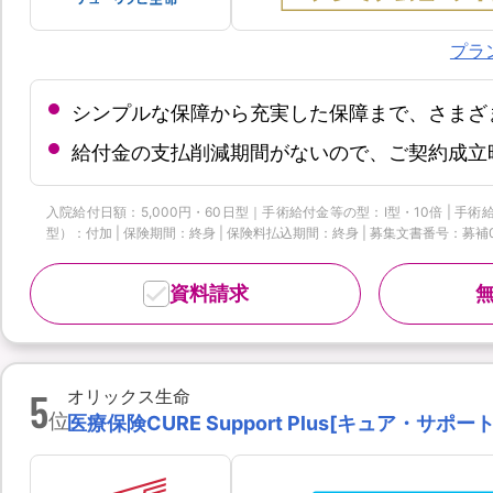
プラ
シンプルな保障から充実した保障まで、さまざ
給付金の支払削減期間がないので、ご契約成立
入院給付日額：5,000円・60日型｜手術給付金等の型：Ⅰ型・10倍 | 
型）：付加 | 保険期間：終身 | 保険料払込期間：終身 | 募集文書番号：募補074
資料請求
5
オリックス生命
位
医療保険CURE Support Plus[キュア・サポ