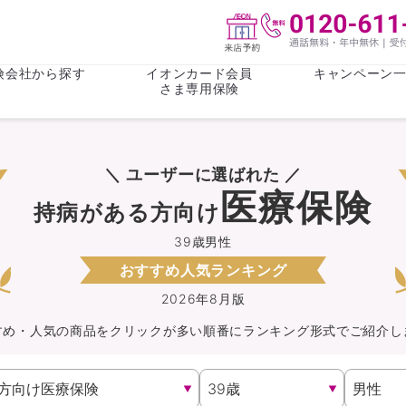
険会社から探す
イオンカード会員
キャンペーン
さま専用保険
保険(その他)
お金
＼ ユーザーに選ばれた ／
がん保険
がん保険
女性医療保
女性医療保
医療保険
持病がある方向け
ライフステージ
心配事
終身保険
収入保障保
収入保障保険
介護・認知
39歳男性
おすすめ人気ランキング
持病がある方向け
持病がある
医療保険
がん保険
2026年8月版
すめ・人気の商品を
クリック
が
多い順番にランキング形式でご紹介し
自転車保険
火災保険