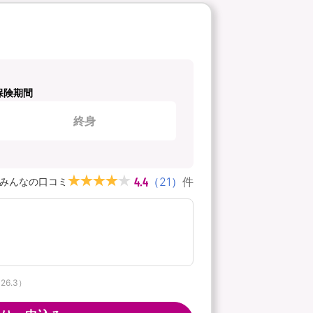
保険期間
終身
4.4
（
21
）
件
みんなの口コミ
6.3）