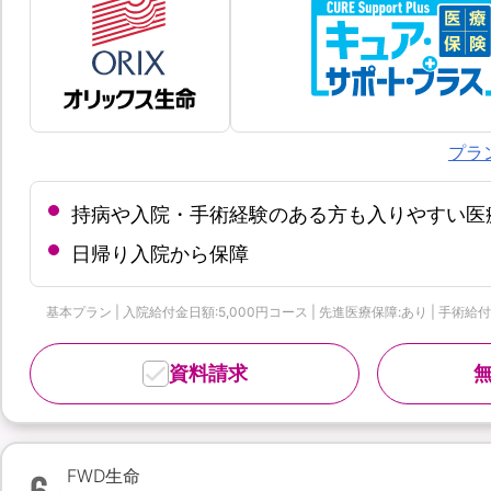
プラ
持病や入院・手術経験のある方も入りやすい医
日帰り入院から保障
基本プラン | 入院給付金日額:5,000円コース | 先進医療保障:あり | 手術
資料請求
6
FWD生命