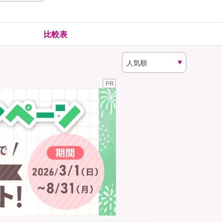
険
ゴルファー保険
比較表
PR