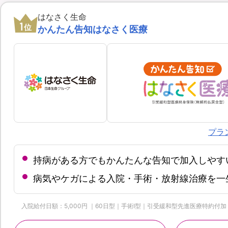
はなさく生命
1
位
かんたん告知はなさく医療
プラ
持病がある方でもかんたんな告知で加入しやす
病気やケガによる入院・手術・放射線治療を一
入院給付日額：5,000円 ｜60日型｜手術Ⅰ型｜引受緩和型先進医療特約付加 | 保