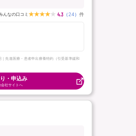
4.3
（
24
）
件
みんなの口コミ
5万円｜先進医療・患者申出療養特約（引受基準緩和
り・申込み
険会社サイトへ