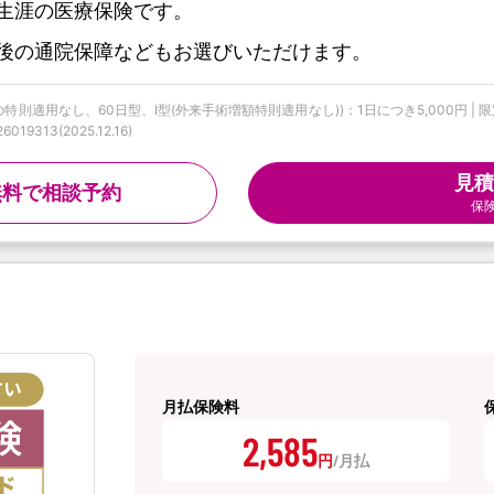
生涯の医療保険です。
後の通院保障などもお選びいただけます。
特則適用なし、60日型、Ⅰ型(外来手術増額特則適用なし))：1日につき5,000円 |
313(2025.12.16)
見積
無料で相談予約
保
月払保険料
2,585
円