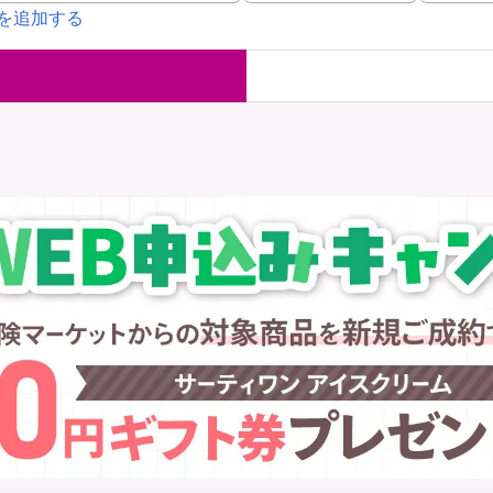
を追加する
国内旅行保険
海外旅行保
ま
WAON POINT還元型保険
）