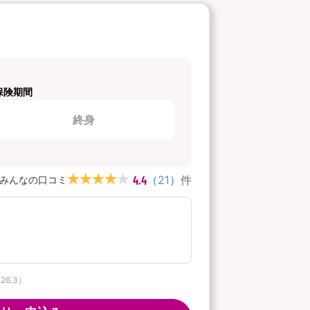
保険期間
終身
4.4
（
21
）
件
みんなの口コミ
6.3）