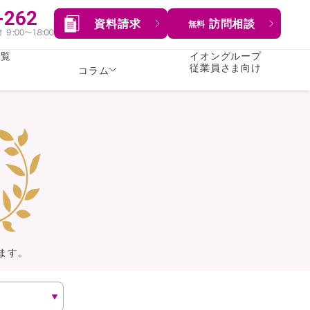
資料請求
訪問相談
無料
一覧
イオングループ
従業員さま向け
コラム
女性
険
険
就業不能保険
就業不能保険
暮らし
険
介護・認知症保険
持病がある方向け
症保険
生命保険
コラム全てを見る
方向け
イオンカード会員さま
専用保険（生命保険）
ます。
総合ランキングを見る
傷害保険