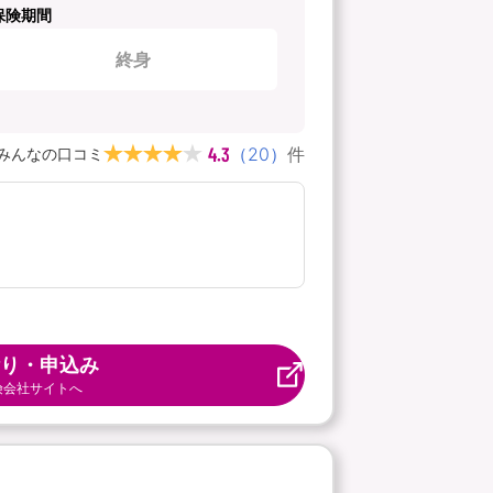
保険期間
終身
4.3
（
20
）
件
みんなの口コミ
り・申込み
険会社サイトへ