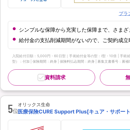
プラ
シンプルな保障から充実した保障まで、さまざ
給付金の支払削減期間がないので、ご契約成立
入院給付日額：5,000円・60日型｜手術給付金等の型：Ⅰ型・10倍 | 
型）：付加 | 保険期間：終身 | 保険料払込期間：終身 | 募集文書番号：募補074
資料請求
5
オリックス生命
位
医療保険CURE Support Plus[キュア・サポ