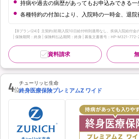
持病や過去の病歴があってもお申込みできる一
各種特約の付加により、入院時の一時金、退院
【Bプラン(24)】主契約(初期入院10日給付特則適用なし、疾病入院給付金の
| 保険期間：終身 | 保険料払込期間：終身 | 募集文書番号：HP-M321-772-26019
資料請求
4
チューリッヒ生命
位
終身医療保険プレミアムZ ワイド