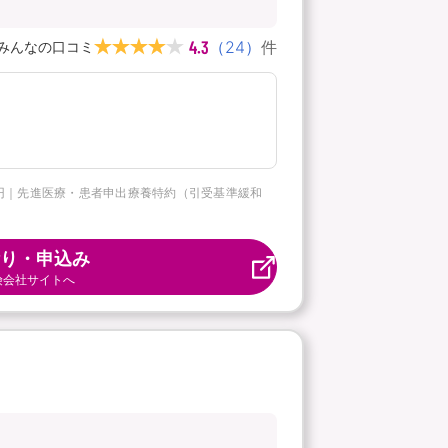
4.3
（
24
）
件
みんなの口コミ
5万円｜先進医療・患者申出療養特約（引受基準緩和
り・申込み
険会社サイトへ