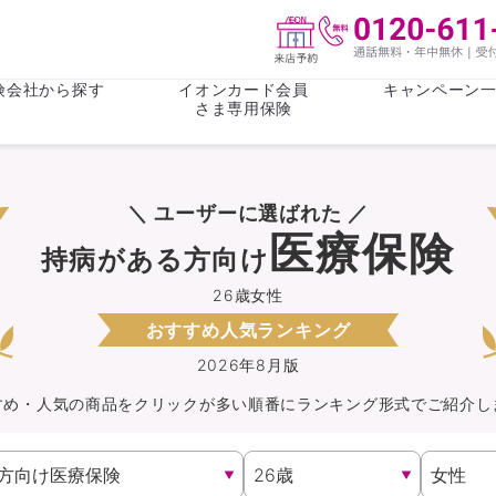
険会社から探す
イオンカード会員
キャンペーン
さま専用保険
保険(その他)
お金
＼ ユーザーに選ばれた ／
がん保険
がん保険
女性医療保
女性医療保
医療保険
持病がある方向け
ライフステージ
心配事
終身保険
収入保障保
収入保障保険
介護・認知
26歳女性
おすすめ人気ランキング
持病がある方向け
持病がある
医療保険
がん保険
2026年8月版
すめ・人気の商品を
クリック
が
多い順番にランキング形式でご紹介し
自転車保険
火災保険