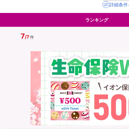
詳細条件
地震保険
ペット保険
ランキング
イオンカード会員さ
スマホ保険
専用保険（損害保険
7
/
7
件