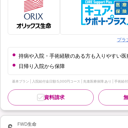
プラ
持病や入院・手術経験のある方も入りやすい医
日帰り入院から保障
基本プラン | 入院給付金日額:5,000円コース | 先進医療保障:あり | 手術
資料請求
6
FWD生命