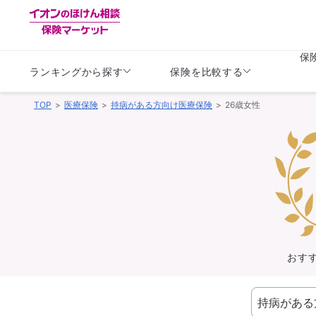
保
ランキングから探す
保険を比較する
TOP
医療保険
持病がある方向け医療保険
26歳女性
生命保険
生命保険
保険（医療保険）
保険（自動車保険）
生命保険
生命保険
医療保険
医療保険
健康
子供
学資保険
定期保険
定期保険
終身保険
持病がある方向け
個人年金保険
持病がある方向け
生命保険
持病がある方向け
医療保険
がん保険
おす
損害保険
損害保険
自動車保険
自動車保険
バイク保険