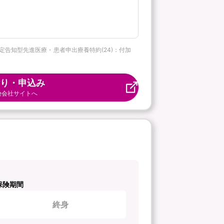
 限定告知型先進医療・患者申出療養特約(24)：付加
り・申込み
険会社サイトへ
保険期間
終身