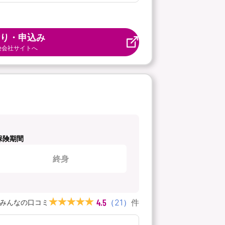
り・申込み
険会社サイトへ
保険期間
終身
4.5
（
21
）
件
みんなの口コミ