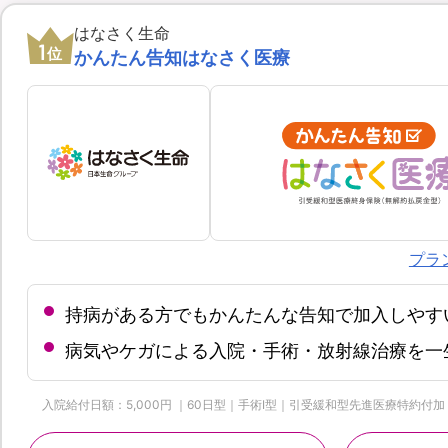
はなさく生命
1
位
かんたん告知はなさく医療
プラ
持病がある方でもかんたんな告知で加入しやす
病気やケガによる入院・手術・放射線治療を一
入院給付日額：5,000円 ｜60日型｜手術Ⅰ型｜引受緩和型先進医療特約付加 | 保