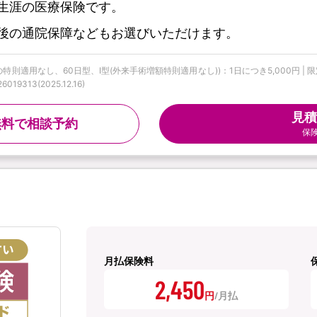
生涯の医療保険です。
後の通院保障などもお選びいただけます。
特則適用なし、60日型、Ⅰ型(外来手術増額特則適用なし))：1日につき5,000円 |
313(2025.12.16)
見積
無料で相談予約
保
月払保険料
2,450
円