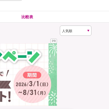
険
ゴルファー保険
比較表
PR