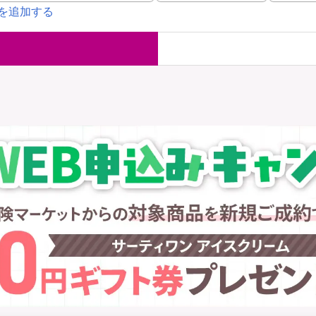
を追加する
国内旅行保険
海外旅行保
ま
WAON POINT還元型保険
）