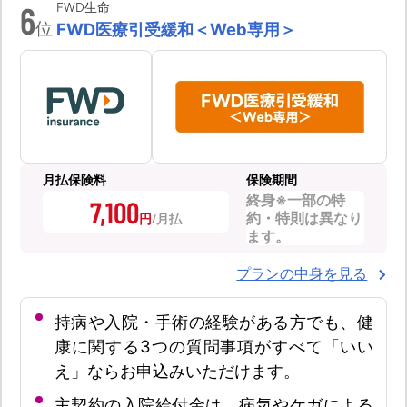
6
FWD生命
位
FWD医療引受緩和＜Web専用＞
月払保険料
保険期間
終身※一部の特
7,100
約・特則は異なり
円
ます。
プランの中身を見る
持病や入院・手術の経験がある方でも、健
康に関する3つの質問事項がすべて「いい
え」ならお申込みいただけます。
主契約の入院給付金は、病気やケガによる