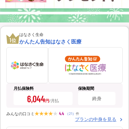
はなさく生命
1
位
かんたん告知はなさく医療
月払保険料
保険期間
6,044
終身
円
4.4
みんなの口コミ
（
21
）
件
プランの中身を見る