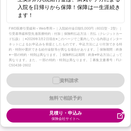
入院を日帰りから保障！保障は一生涯続き
ます！
FWD医療引受緩和＜Web専用＞｜入院給付金日額5,000円（60日型・2型）｜
引受基準緩和型先進医療特約：付加｜保険料払込方法：月払（クレジットカー
ド払扱）｜※2026年3月2日現在※このページでご案内している内容はインター
ネットによるお申込みを前提としたものです。申込方法により付加できる特
約・特則や選択できる給付金額等が異なる場合があります。 | 保険期間：終身
※一部の特約・特則は異なります。 | 保険料払込期間：終身※申込方法によって
異なります。また、一部の特約・特則は異なります。 | 募集文書番号：FLI-
C50438-2602
資料請求
無料で相談予約
見積り・申込み
保険会社サイトへ