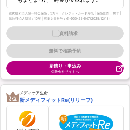
選択緩和型入院一時金保険：5万円｜クレジットカード月払 | 保険期間：10年 |
保険料払込期間：10年 | 募集文書番号：個-900-25-547(2025/12/18)
資料請求
無料で相談予約
見積り・申込み
保険会社サイトへ
メディケア生命
3
位
新メディフィットRe(リリーフ)