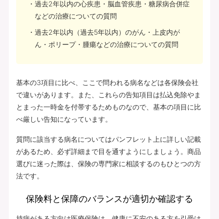
過去2年以内の心疾患・脳血管疾患・糖尿病合併症
などの治療についての質問
過去2年以内（過去5年以内）のがん・上皮内が
ん・ポリープ・腫瘍などの治療についての質問
基本の3項目に比べ、ここで問われる病名などは各保険会社
で違いがあります。また、これらの告知項目は払込免除やま
とまった一時金を付帯するためものなので、基本の項目に比
べ厳しい告知になっています。
質問に該当する病名についてはパンフレット上に詳しい記載
があるため、必ず詳細まで目を通すようにしましょう。商品
選びに迷った際は、保険の専門家に相談するのもひとつの方
法です。
保険料と保障のバランスが適切か確認する
持病がある方向け医療保険は、健康に不安のある方を引受け