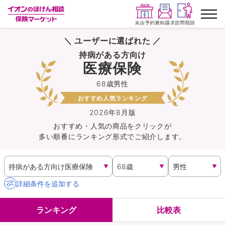
＼ ユーザーに選ばれた ／
ランキングから探す
持病がある方向け
医療保険
保険を比較する
68歳男性
おすすめ人気ランキング
保険会社から探す
2026年8月版
おすすめ・人気の商品を
クリック
が
イオンカード会員さま専用保険
多い順番にランキング形式でご紹介します。
キャンペーン一覧
コラム
詳細条件を追加する
イオングループ従業員さま向け
ランキング
比較表