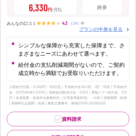
6,330
終身
円
4.3
みんなの口コミ
（
24
）
件
プランの中身を見る
シンプルな保障から充実した保障まで、さ
まざまなニーズにあわせて選べます。
給付金の支払削減期間がないので、ご契約
成立時から満額でお受取りいただけます。
入院給付日額：5,000円・60日型｜手術給付金等の型：Ⅰ型・10倍 | 手術給付
金：5万円(外来2.5万円)｜放射線治療給付金：5万円｜骨髄ドナー給付金：5万
円｜先進医療・患者申出療養特約（引受基準緩和型）：付加 | 保険期間：終身
| 保険料払込期間：終身 | 募集文書番号：募補07416-20260205
資料請求