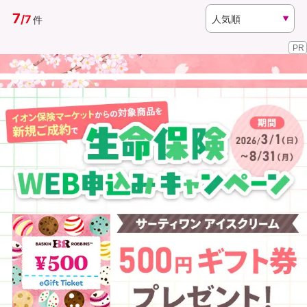
7
/
7
件
資料請求
訪問相談
PR
（無料）
（無料）
イオンカード会員さま専用保険