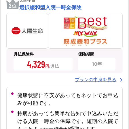
太陽生命
2
位
選択緩和型入院一時金保険
月払保険料
保険期間
4,329
10年
円
プランの中身を見る
健康状態に不安があってもネットでお申込
みが可能です。
持病があっても簡単な告知で申込みいただ
ける入院一時金の保障です。短期の入院で
もまとまった一時金が受取れます。