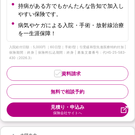
持病がある方でもかんたんな告知で加入し
やすい保険です。
病気やケガによる入院・手術・放射線治療
を一生涯保障！
入院給付日額：5,000円 ｜60日型｜手術Ⅰ型｜引受緩和型先進医療特約付加 |
保険期間：終身 | 保険料払込期間：終身 | 募集文書番号：代HS-25-583-
430（2026.3）
資料請求
無料で相談予約
見積り・申込み
保険会社サイトへ