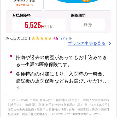
月払保険料
保険期間
5,525
終身
円
4.5
みんなの口コミ
（
21
）
件
プランの中身を見る
持病や過去の病歴があってもお申込みでき
る一生涯の医療保険です。
各種特約の付加により、入院時の一時金、
退院後の通院保障などもお選びいただけま
す。
【Bプラン(24)】主契約(初期入院10日給付特則適用なし、疾病入院給付金の特
則適用なし、60日型、Ⅰ型(外来手術増額特則適用なし))：1日につき5,000円 |
限定告知型先進医療・患者申出療養特約(24)：付加 | 保険期間：終身 | 保険料
払込期間：終身 | 募集文書番号：HP-M321-772-26019313(2025.12.16)